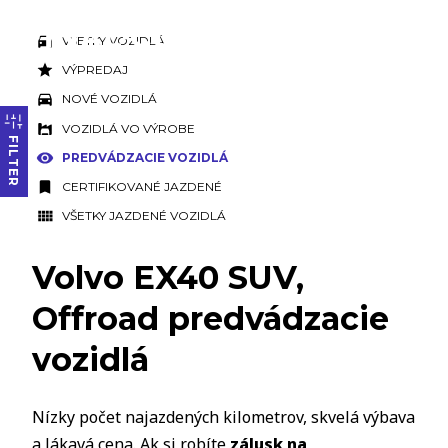
VŠETKY VOZIDLÁ
VÝPREDAJ
NOVÉ VOZIDLÁ
VOZIDLÁ VO VÝROBE
FILTER
PREDVÁDZACIE VOZIDLÁ
CERTIFIKOVANÉ JAZDENÉ
VŠETKY JAZDENÉ VOZIDLÁ
Volvo EX40 SUV,
Offroad predvádzacie
vozidlá
Nízky počet najazdených kilometrov, skvelá výbava
a lákavá cena. Ak si robíte
zálusk na