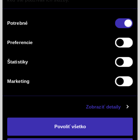
definujúcich kvalitu obchodnej činnosti. Je
medzinárodne uznávanou známkou obchodnej
Výber
kvality a vyhodnocuje sa na základe rovnakej
Potrebné
súhlasu
analytickej metodiky pre všetky európske trhy.
Spoločnosť FINAL-CD získala aj prestížny titul
Superbrands, už tretí rok po sebe. Medzi
Preferencie
Superbrands spoločnosti sme sa zaradili v rokoch
2021, 2022 a aj 2023. Je najuznávanejšou
Štatistiky
globálnou autoritou v oblasti hodnotenia a
oceňovania obchodných značiek a znakom
Marketing
špeciálneho postavenia a uznania vynikajúcej
pozície značky na lokálnom trhu. Na základe
jednotných kritérií a metód každoročne oceňuje
Zobraziť detaily
najlepšie z najlepších značiek v takmer 90
krajinách na piatich kontinentoch FINAL-CD ako
Povoliť všetko
jediný koncesionár značky
PEUGEOT
v celej
Európe získal už 5x prestížne ocenenie Peugeot