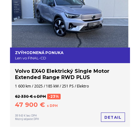
ZVÝHODNENÁ PONUKA
Len vo FINAL-CD
Volvo EX40 Elektrický Single Motor
Extended Range RWD PLUS
1 600 km / 2025 / 185 kW / 251 PS / Elektro
62 330 € s DPH
-23%
47 900 €
s DPH
38 943 € bez DPH
DETAIL
Možný odpočet DPH