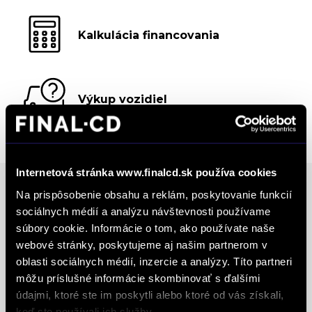
Kalkulácia financovania
Výkup vozidiel
Internetová stránka www.finalcd.sk používa cookies
Na prispôsobenie obsahu a reklám, poskytovanie funkcií
sociálnych médií a analýzu návštevnosti používame
Ocenenia
súbory cookie. Informácie o tom, ako používate naše
webové stránky, poskytujeme aj našim partnerom v
FINAL-CD získalo prestížny certifikát AAA Highest
oblasti sociálnych médií, inzercie a analýzy. Títo partneri
Creditworthiness, tento certifikát je jedným z
môžu príslušné informácie skombinovať s ďalšími
najdôležitejších Európskych štandardov
údajmi, ktoré ste im poskytli alebo ktoré od vás získali,
keď ste používali ich služby.