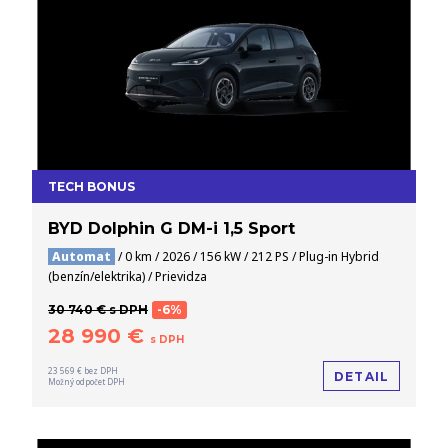
TECH BONUS
BYD Dolphin G DM-i 1,5 Sport
Automat
/ 0 km / 2026 / 156 kW / 212 PS / Plug-in Hybrid
(benzín/elektrika) / Prievidza
30 740 € s DPH
-6%
28 990 €
s DPH
23 569 € bez DPH
DETAIL
Možný odpočet DPH