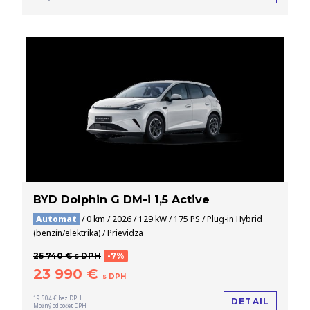
BYD Dolphin G DM-i 1,5 Active
Automat
/ 0 km / 2026 / 129 kW / 175 PS / Plug-in Hybrid
(benzín/elektrika) / Prievidza
25 740 € s DPH
-7%
23 990 €
s DPH
19 504 € bez DPH
DETAIL
Možný odpočet DPH