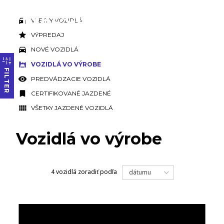
VŠETKY VOZIDLÁ
VÝPREDAJ
NOVÉ VOZIDLÁ
VOZIDLÁ VO VÝROBE
FILTER
PREDVÁDZACIE VOZIDLÁ
CERTIFIKOVANÉ JAZDENÉ
VŠETKY JAZDENÉ VOZIDLÁ
Vozidlá vo výrobe
4 vozidlá
zoradiť podľa
dátumu