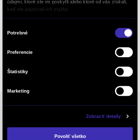
údajmi, ktoré ste im poskytli alebo ktoré od vás získali,
Objednať náhradný diel
a príslušenstvo
keď ste používali ich služby.
Výber
Potrebné
súhlasu
Kalkulácia financovania
Preferencie
Výkup vozidiel
Štatistiky
Marketing
Ocenenia
Zobraziť detaily
FINAL-CD získalo prestížny certifikát AAA Highest
Povoliť všetko