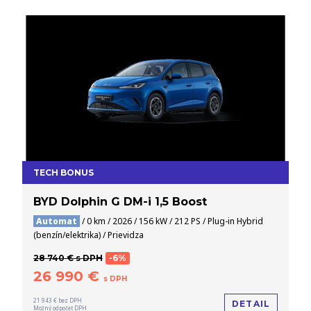
TECH BONUS
BYD Dolphin G DM-i 1,5 Boost
Automat
/ 0 km / 2026 / 156 kW / 212 PS / Plug-in Hybrid
(benzín/elektrika) / Prievidza
28 740 € s DPH
-6%
26 990 €
s DPH
21 943 € bez DPH
DETAIL
Možný odpočet DPH