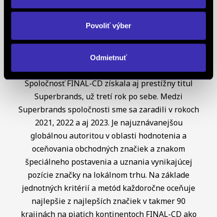
Creditworthiness, tento certifikát je jedným z
najdôležitejších Európskych štandardov
Povoliť výber
definujúcich kvalitu obchodnej činnosti. Je
medzinárodne uznávanou známkou obchodnej
kvality a vyhodnocuje sa na základe rovnakej
Odmietnuť
analytickej metodiky pre všetky európske trhy.
Spoločnosť FINAL-CD získala aj prestížny titul
Superbrands, už tretí rok po sebe. Medzi
Superbrands spoločnosti sme sa zaradili v rokoch
2021, 2022 a aj 2023. Je najuznávanejšou
globálnou autoritou v oblasti hodnotenia a
oceňovania obchodných značiek a znakom
špeciálneho postavenia a uznania vynikajúcej
pozície značky na lokálnom trhu. Na základe
jednotných kritérií a metód každoročne oceňuje
najlepšie z najlepších značiek v takmer 90
krajinách na piatich kontinentoch FINAL-CD ako