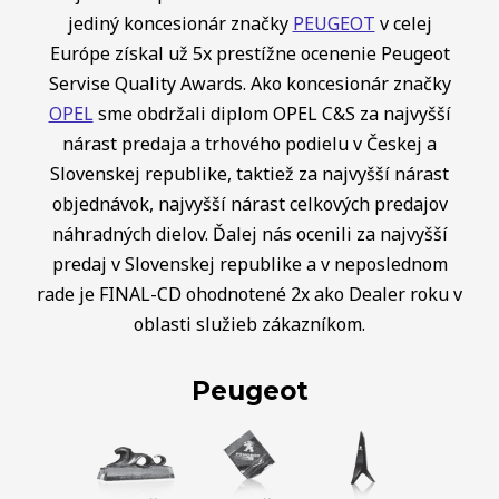
jediný koncesionár značky
PEUGEOT
v celej
Európe získal už 5x prestížne ocenenie Peugeot
Servise Quality Awards. Ako koncesionár značky
OPEL
sme obdržali diplom OPEL C&S za najvyšší
nárast predaja a trhového podielu v Českej a
Slovenskej republike, taktiež za najvyšší nárast
objednávok, najvyšší nárast celkových predajov
náhradných dielov. Ďalej nás ocenili za najvyšší
predaj v Slovenskej republike a v neposlednom
rade je FINAL-CD ohodnotené 2x ako Dealer roku v
oblasti služieb zákazníkom.
Peugeot