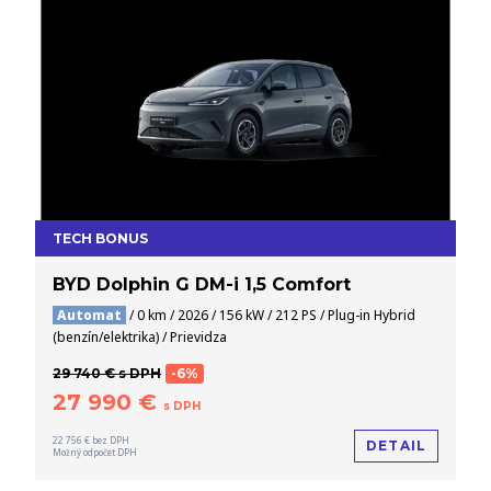
TECH BONUS
BYD Dolphin G DM-i 1,5 Comfort
Automat
/ 0 km / 2026 / 156 kW / 212 PS / Plug-in Hybrid
(benzín/elektrika) / Prievidza
29 740 € s DPH
-6%
27 990 €
s DPH
22 756 € bez DPH
DETAIL
Možný odpočet DPH