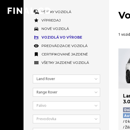
VŠETKY VOZIDLÁ
Vo
VÝPREDAJ
NOVÉ VOZIDLÁ
1 vozi
VOZIDLÁ VO VÝROBE
PREDVÁDZACIE VOZIDLÁ
CERTIFIKOVANÉ JAZDENÉ
VŠETKY JAZDENÉ VOZIDLÁ
Land Rover
Range Rover
La
3.
Palivo
Do
Au
Prevodovka
/ 0 
/ Žil