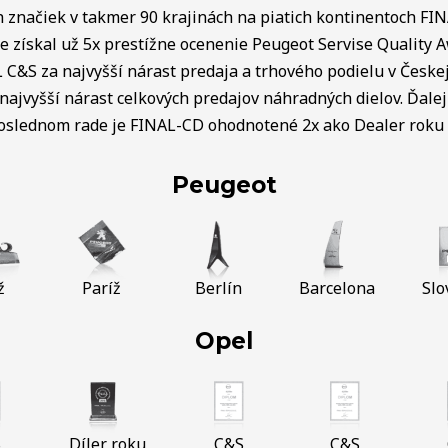
ch značiek v takmer 90 krajinách na piatich kontinentoch FI
e získal už 5x prestížne ocenenie Peugeot Servise Quality 
C&S za najvyšší nárast predaja a trhového podielu v Českej 
najvyšší nárast celkových predajov náhradných dielov. Ďalej 
poslednom rade je FINAL-CD ohodnotené 2x ako Dealer roku v
Peugeot
ž
Paríž
Berlín
Barcelona
Slo
Opel
S
Díler roku
C&S
C&S