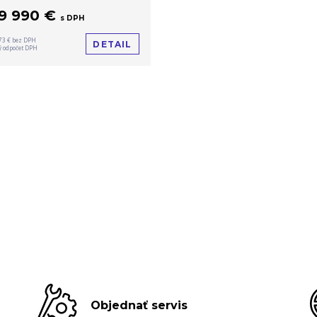
59 990 €
s DPH
73 € bez DPH
DETAIL
 odpočet DPH
Objednať servis