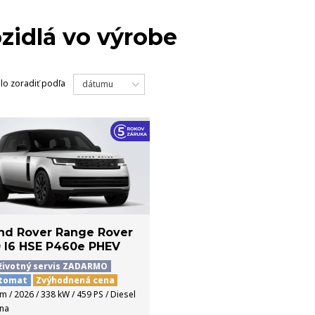
VOZIDLÁ
zidlá vo výrobe
dlo
zoradiť podľa
dátumu
nd Rover Range Rover
0 I6 HSE P460e PHEV
životný servis ZADARMO
tomat
Zvýhodnená cena
km / 2026 / 338 kW / 459 PS / Diesel
ina