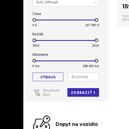
SUV, Offroad
1
Cena
130 0
Možný
Ročník
Kilometre
VÝBAVA
Resetovať
ZOBRAZIŤ 1
filter
Dopyt na vozidlo