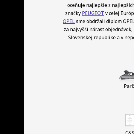
oceňuje najlepšie z najlepší
značky
PEUGEOT
v celej Európ
OPEL
sme obdržali diplom OPEL 
za najvyšší nárast objednávok, 
Slovenskej republike a v ne
Parí
C&