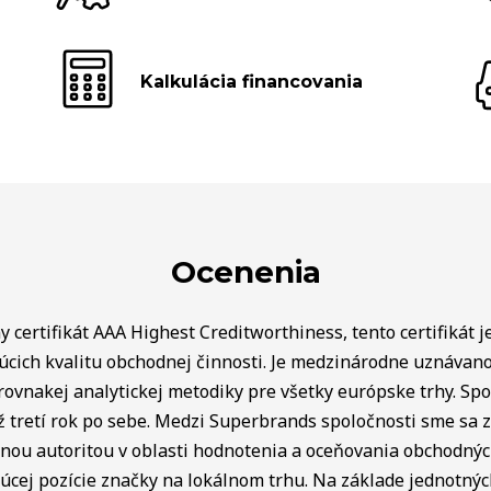
Kalkulácia financovania
Ocenenia
 certifikát AAA Highest Creditworthiness, tento certifikát j
úcich kvalitu obchodnej činnosti. Je medzinárodne uznávan
rovnakej analytickej metodiky pre všetky európske trhy. Spo
ž tretí rok po sebe. Medzi Superbrands spoločnosti sme sa za
lnou autoritou v oblasti hodnotenia a oceňovania obchodný
úcej pozície značky na lokálnom trhu. Na základe jednotnýc