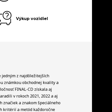
Výkup vozidiel
e jedným z najdôležitejších
ou známkou obchodnej kvality a
ločnosť FINAL-CD získala aj
radili v rokoch 2021, 2022 a aj
ch značiek a znakom špeciálneho
h kritérií a metód každoročne