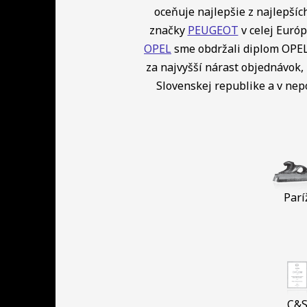
oceňuje najlepšie z najlepší
značky
PEUGEOT
v celej Európ
OPEL
sme obdržali diplom OPEL 
za najvyšší nárast objednávok, 
Slovenskej republike a v ne
Parí
C&