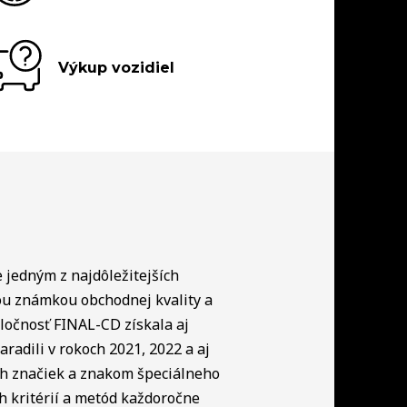
Výkup vozidiel
e jedným z najdôležitejších
ou známkou obchodnej kvality a
ločnosť FINAL-CD získala aj
radili v rokoch 2021, 2022 a aj
ch značiek a znakom špeciálneho
h kritérií a metód každoročne