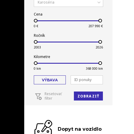
Karoséria
Cena
Ročník
Kilometre
VÝBAVA
Resetovať
ZOBRAZIŤ
filter
Dopyt na vozidlo