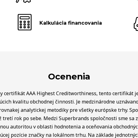
Kalkulácia financovania
Ocenenia
 certifikát AAA Highest Creditworthiness, tento certifikát j
úcich kvalitu obchodnej činnosti. Je medzinárodne uznávan
rovnakej analytickej metodiky pre všetky európske trhy. Spo
ž tretí rok po sebe. Medzi Superbrands spoločnosti sme sa za
lnou autoritou v oblasti hodnotenia a oceňovania obchodný
úcej pozície značky na lokálnom trhu. Na základe jednotnýc