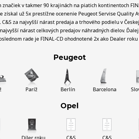
ch značiek v takmer 90 krajinách na piatich kontinentoch FI
e získal už 5x prestížne ocenenie Peugeot Servise Quality 
C&S za najvyšší nárast predaja a trhového podielu v Českej 
najvyšší nárast celkových predajov náhradných dielov. Ďalej 
poslednom rade je FINAL-CD ohodnotené 2x ako Dealer roku v
Peugeot
ž
Paríž
Berlín
Barcelona
Slo
Opel
S
Díler roku
C&S
C&S