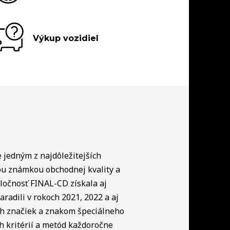
Výkup vozidiel
e jedným z najdôležitejších
ou známkou obchodnej kvality a
ločnosť FINAL-CD získala aj
radili v rokoch 2021, 2022 a aj
ch značiek a znakom špeciálneho
h kritérií a metód každoročne