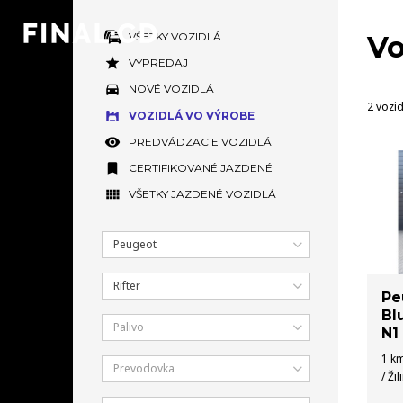
VŠETKY VOZIDLÁ
Vo
VÝPREDAJ
NOVÉ VOZIDLÁ
2 vozid
VOZIDLÁ VO VÝROBE
PREDVÁDZACIE VOZIDLÁ
CERTIFIKOVANÉ JAZDENÉ
VŠETKY JAZDENÉ VOZIDLÁ
Peugeot
Rifter
Pe
Bl
Palivo
N1
1 km
Prevodovka
/ Žil