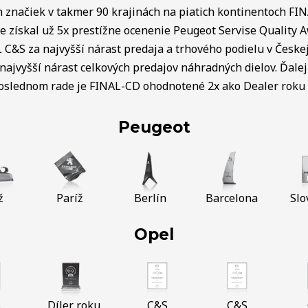
ch značiek v takmer 90 krajinách na piatich kontinentoch FI
e získal už 5x prestížne ocenenie Peugeot Servise Quality 
C&S za najvyšší nárast predaja a trhového podielu v Českej 
najvyšší nárast celkových predajov náhradných dielov. Ďalej 
poslednom rade je FINAL-CD ohodnotené 2x ako Dealer roku v
Peugeot
ž
Paríž
Berlín
Barcelona
Slo
Opel
S
Díler roku
C&S
C&S