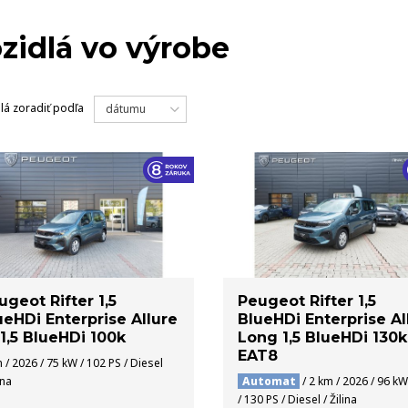
VOZIDLÁ
zidlá vo výrobe
lá
zoradiť podľa
dátumu
ugeot Rifter 1,5
Peugeot Rifter 1,5
ueHDi Enterprise Allure
BlueHDi Enterprise Al
 1,5 BlueHDi 100k
Long 1,5 BlueHDi 130k
EAT8
 / 2026 / 75 kW / 102 PS / Diesel
ina
Automat
/ 2 km / 2026 / 96 kW
/ 130 PS / Diesel / Žilina