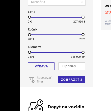
Karoséria
29 
2
Cena
22 35
Možný
Ročník
Kilometre
VÝBAVA
Resetovať
ZOBRAZIŤ 2
filter
Dopyt na vozidlo