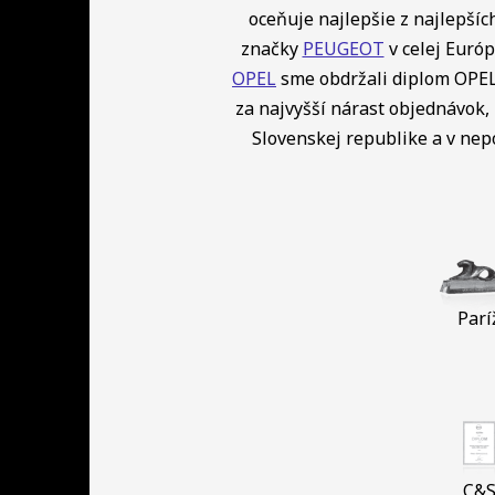
oceňuje najlepšie z najlepší
značky
PEUGEOT
v celej Európ
OPEL
sme obdržali diplom OPEL 
za najvyšší nárast objednávok, 
Slovenskej republike a v ne
Parí
C&