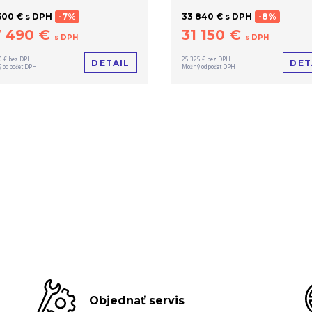
500 € s DPH
-7%
33 840 € s DPH
-8%
7 490 €
31 150 €
s DPH
s DPH
0 € bez DPH
25 325 € bez DPH
DETAIL
DET
 odpočet DPH
Možný odpočet DPH
Objednať servis