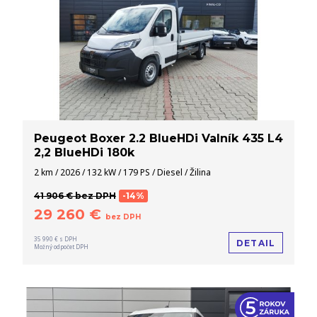
Peugeot Boxer 2.2 BlueHDi Valník 435 L4
2,2 BlueHDi 180k
2 km / 2026 / 132 kW / 179 PS / Diesel / Žilina
41 906 € bez DPH
-14%
29 260 €
bez DPH
35 990 € s DPH
DETAIL
Možný odpočet DPH