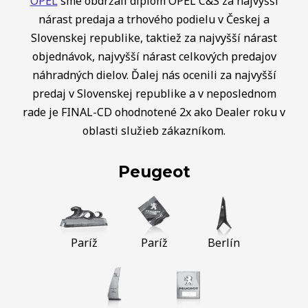
OPEL
sme obdržali diplom OPEL C&S za najvyšší
nárast predaja a trhového podielu v Českej a
Slovenskej republike, taktiež za najvyšší nárast
objednávok, najvyšší nárast celkových predajov
náhradných dielov. Ďalej nás ocenili za najvyšší
predaj v Slovenskej republike a v neposlednom
rade je FINAL-CD ohodnotené 2x ako Dealer roku v
oblasti služieb zákazníkom.
Peugeot
Paríž
Paríž
Berlín