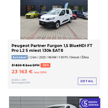
Peugeot Partner Furgon 1,5 BlueHDi FT
Pro L2 5 miest 130k EAT8
Automat
/ 2 km / 2025 / 96 kW / 130 PS / Diesel / Žilina
31 820 € bez DPH
-10%
23 163 €
bez DPH
28 490 € s DPH
DETAIL
Možný odpočet DPH