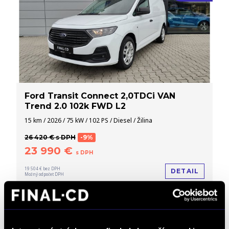
Ford Transit Connect 2,0TDCi VAN
Trend 2.0 102k FWD L2
15 km / 2026 / 75 kW / 102 PS / Diesel / Žilina
26 420 € s DPH
-9%
23 990 €
s DPH
19 504 € bez DPH
DETAIL
Možný odpočet DPH