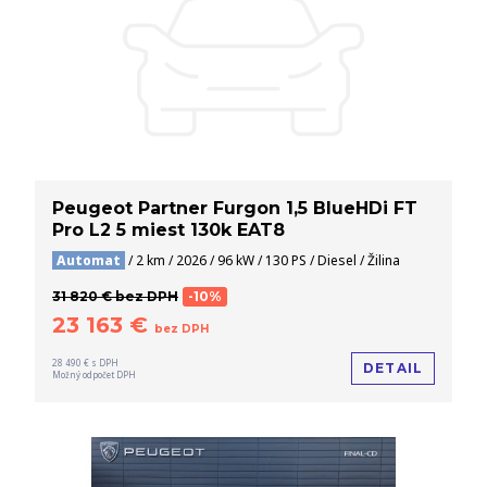
Peugeot Partner Furgon 1,5 BlueHDi FT
Pro L2 5 miest 130k EAT8
Automat
/ 2 km / 2026 / 96 kW / 130 PS / Diesel / Žilina
31 820 € bez DPH
-10%
23 163 €
bez DPH
28 490 € s DPH
DETAIL
Možný odpočet DPH