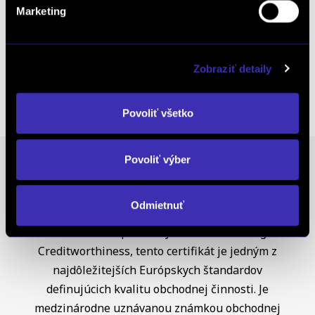
Kalkulácia financovania
Marketing
Zobraziť detaily
Výkup vozidiel
Povoliť všetko
Povoliť výber
Ocenenia
Odmietnuť
FINAL-CD získalo prestížny certifikát AAA Highest
Creditworthiness, tento certifikát je jedným z
najdôležitejších Európskych štandardov
definujúcich kvalitu obchodnej činnosti. Je
medzinárodne uznávanou známkou obchodnej