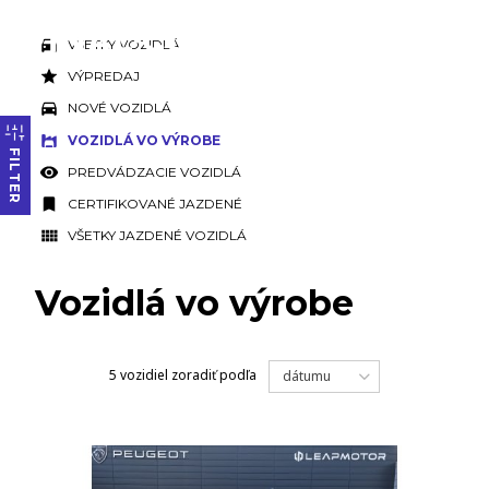
VŠETKY VOZIDLÁ
VÝPREDAJ
NOVÉ VOZIDLÁ
VOZIDLÁ VO VÝROBE
FILTER
PREDVÁDZACIE VOZIDLÁ
CERTIFIKOVANÉ JAZDENÉ
VŠETKY JAZDENÉ VOZIDLÁ
Vozidlá vo výrobe
5 vozidiel
zoradiť podľa
dátumu