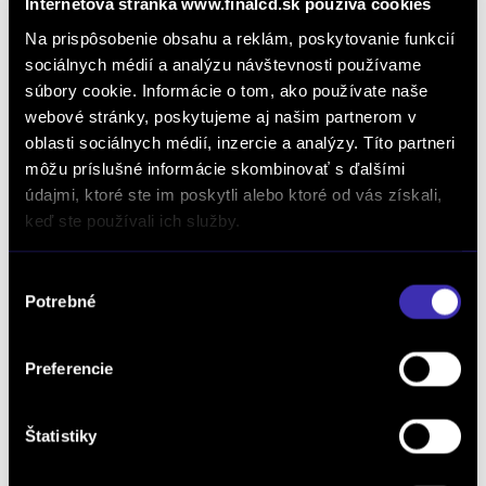
Internetová stránka www.finalcd.sk používa cookies
Na prispôsobenie obsahu a reklám, poskytovanie funkcií
sociálnych médií a analýzu návštevnosti používame
súbory cookie. Informácie o tom, ako používate naše
Dopyt na vozidlo
webové stránky, poskytujeme aj našim partnerom v
oblasti sociálnych médií, inzercie a analýzy. Títo partneri
môžu príslušné informácie skombinovať s ďalšími
údajmi, ktoré ste im poskytli alebo ktoré od vás získali,
Objednať servis
keď ste používali ich služby.
Výber
Objednať testovaciu jazdu
Potrebné
súhlasu
Preferencie
Objednať náhradný diel
a príslušenstvo
Štatistiky