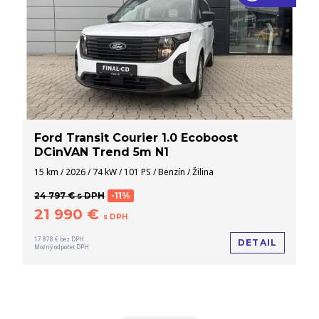
Ford Transit Courier 1.0 Ecoboost
DCinVAN Trend 5m N1
15 km / 2026 / 74 kW / 101 PS / Benzín / Žilina
24 797 € s DPH
-11%
21 990 €
s DPH
17 878 € bez DPH
DETAIL
Možný odpočet DPH