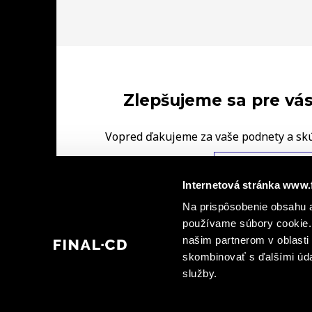
Zlepšujeme sa pre vás
Vopred ďakujeme za vaše podnety a sk
FINAL‑CD.
NAPÍŠTE NÁM V
Internetová stránka www.
Na prispôsobenie obsahu a
|
Ochrana osobných údajov
Informácie o kamerovýc
|
používame súbory cookie. 
dohody spoločných prevádzkovateľov
Informá
našim partnerom v oblasti 
skombinovať s ďalšími údaj
služby.
© 2026 FINAL - CD spol. s r. o., FINAL - CD plus, s.r.o., FINAL - CD Bratislava, spol. 
verejné sprístupnenie grafických alebo textových častí tohto obsahu alebo jeho časti v