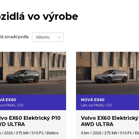
VOZIDLÁ
zidlá vo výrobe
lá
zoradiť podľa
dátumu
VÁ EX60
NOVÁ EX60
 vo FINAL-CD
Len vo FINAL-CD
lvo EX60 Elektrický P10
Volvo EX60 Elektrický
D ULTRA
AWD ULTRA
 / 2026 / 375 kW / 510 PS / Elektro
0 km / 2026 / 375 kW / 510 PS / El