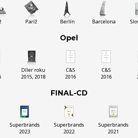
ž
Paríž
Berlín
Barcelona
Slo
Opel
S
Díler roku
C&S
C&S
6
2015, 2018
2016
2016
FINAL-CD
Superbrands
Superbrands
Superbrands
2023
2022
2021