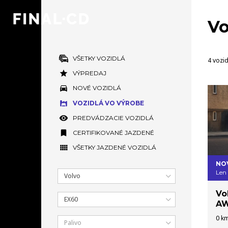
Vo
VŠETKY VOZIDLÁ
4 vozid
VÝPREDAJ
NOVÉ VOZIDLÁ
VOZIDLÁ VO VÝROBE
PREDVÁDZACIE VOZIDLÁ
CERTIFIKOVANÉ JAZDENÉ
VŠETKY JAZDENÉ VOZIDLÁ
NO
Len
Volvo
Vo
EX60
AW
0 km
Palivo