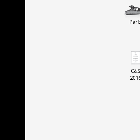
Parí
C&
201