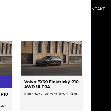
AKCIE
BLOG
O NÁS
KARIÉRA
KONTAKT
Volvo EX60 Elektrický P10
AWD ULTRA
0 km / 2026 / 375 kW / 510 PS / Elektro
 P10
ektro