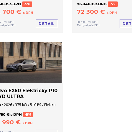
510 € s DPH
-5%
76 040 € s DPH
-5%
2 700 €
72 300 €
s DPH
s DPH
6 € bez DPH
58 780 € bez DPH
DETAIL
DET
 odpočet DPH
Možný odpočet DPH
lvo EX60 Elektrický P10
D ULTRA
 / 2026 / 375 kW / 510 PS / Elektro
750 € s DPH
-5%
3 990 €
s DPH