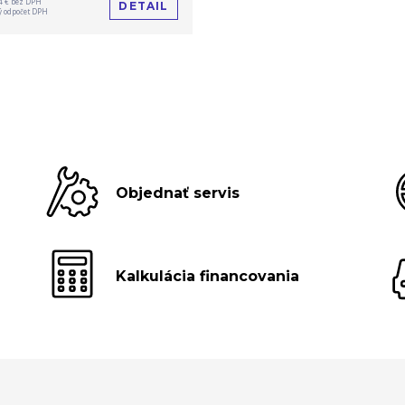
4 € bez DPH
DETAIL
 odpočet DPH
Objednať servis
Kalkulácia financovania