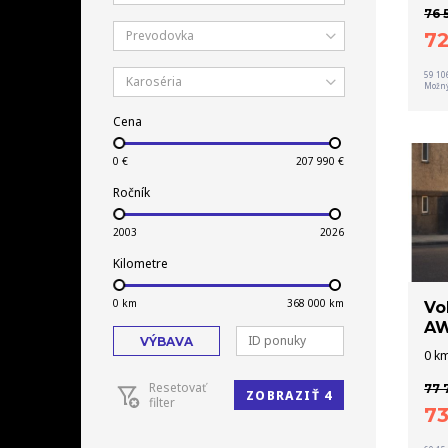
76 
Prevodovka
7
59 10
Karoséria
Možný
Cena
Ročník
Kilometre
Vo
AW
VÝBAVA
0 km
Resetovať
77 
ZOBRAZIŤ 4
filter
7