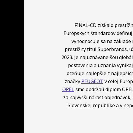
FINAL-CD získalo prestížny
Európskych štandardov definuj
vyhodnocuje sa na základe 
prestížny titul Superbrands, u
2023. Je najuznávanejšou globá
postavenia a uznania vynikaj
oceňuje najlepšie z najlepší
značky
PEUGEOT
v celej Európ
OPEL
sme obdržali diplom OPEL 
za najvyšší nárast objednávok, 
Slovenskej republike a v ne