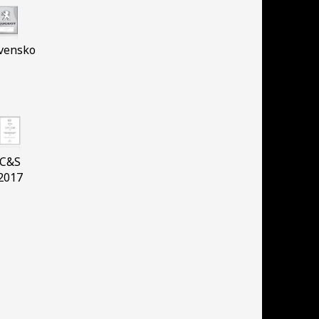
vensko
C&S
2017