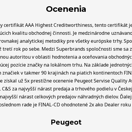
Ocenenia
 certifikát AAA Highest Creditworthiness, tento certifikát j
úcich kvalitu obchodnej činnosti. Je medzinárodne uznávan
rovnakej analytickej metodiky pre všetky európske trhy. Spo
ž tretí rok po sebe. Medzi Superbrands spoločnosti sme sa za
lnou autoritou v oblasti hodnotenia a oceňovania obchodný
úcej pozície značky na lokálnom trhu. Na základe jednotnýc
ch značiek v takmer 90 krajinách na piatich kontinentoch FI
e získal už 5x prestížne ocenenie Peugeot Servise Quality 
C&S za najvyšší nárast predaja a trhového podielu v Českej 
najvyšší nárast celkových predajov náhradných dielov. Ďalej 
poslednom rade je FINAL-CD ohodnotené 2x ako Dealer roku v
Peugeot