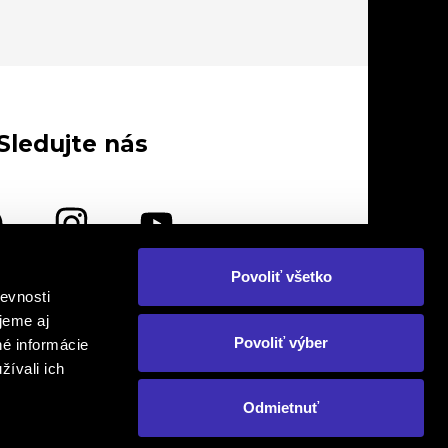
Sledujte nás
Povoliť všetko
evnosti
lebo nás navštívte osobne
jeme aj
Povoliť výber
né informácie
žívali ich
Odmietnuť
om. Prepis, kopírovanie a následné
Created by
o., FINAL - CD plus, s.r.o., FINAL - CD
ikimonos.sk