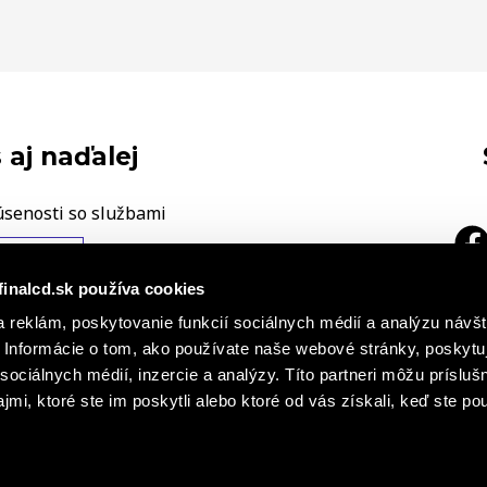
 aj naďalej
úsenosti so službami
ÁŠ NÁZOR
finalcd.sk používa cookies
 reklám, poskytovanie funkcií sociálnych médií a analýzu návšt
|
a
h záznamoch
Základné časti
Informácie o tom, ako používate naše webové stránky, poskytu
cie o súboroch cookies
sociálnych médií, inzercie a analýzy. Títo partneri môžu prísluš
mi, ktoré ste im poskytli alebo ktoré od vás získali, keď ste pou
s r. o., FINAL – CD premium, s. r. o. všetky práva vyhradené. Obsah stránok Finalcd.sk je chránený autorským zákon
erejnosti, a to akýmkoľvek spôsobom je bez predchádzajúceho písomného súhlasu spoločností FINAL - CD spol. s r. 