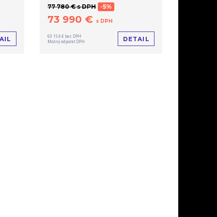
77 780 € s DPH
-5%
73 990 €
s DPH
60 154 € bez DPH
AIL
DETAIL
Možný odpočet DPH