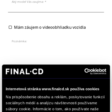
Aký model Vás zaujíma: *
Mám záujem o videoobhliadku vozidla
Poznámka:
Odkiaľ ste sa o nás dozvedeli? *
Internetová stránka www.finalcd.sk používa cookies
Na prispôsobenie obsahu a reklám, poskytovanie funkcií
sociálnych médií a analýzu návštevnosti používame
*
Súhlasím so spracúvaním formulárom poskytnutých osobných údajov na
súbory cookie. Informácie o tom, ako používate naše