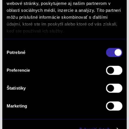
vybavovania objednávok, dopytov na produkty a služby, žiadostí a podnetov zadaných
webové stránky, poskytujeme aj našim partnerom v
prostredníctvom online formulárov na webstránke www.finalcd.sk.
S podmienkami
spracúvania osobných údajov sa oboznámim TU.
oblasti sociálnych médií, inzercie a analýzy. Títo partneri
Súhlasím so zasielaním marketingových emailov a elektronických
môžu príslušné informácie skombinovať s ďalšími
newslettrov prezentujúcich ponuku a služby autorizovaných predajcov
vozidiel FINAL-CD.
S podmienkami spracúvania osobných údajov na tento účel sa
údajmi, ktoré ste im poskytli alebo ktoré od vás získali,
oboznámim TU.
keď ste používali ich služby.
Výber
Potrebné
súhlasu
Preferencie
Dopyt na vozidlo
Štatistiky
Marketing
Objednať servis