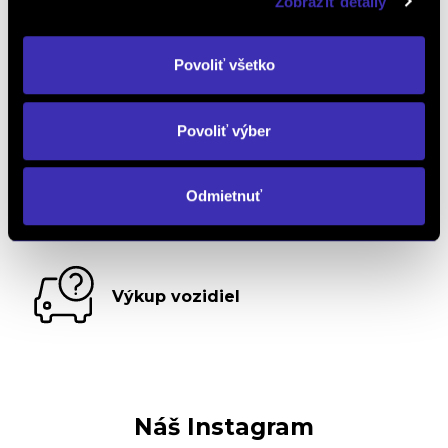
Zobraziť detaily
Objednať testovaciu jazdu
Povoliť všetko
Objednať náhradný diel
a príslušenstvo
Povoliť výber
Odmietnuť
Kalkulácia financovania
Výkup vozidiel
Náš Instagram