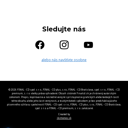
Sledujte nás
alebo nás navštívte osobne
© 2026 FINAL - CD spol. s r. o., FINAL - CD plus, s.r.o., FINAL - CD Bratislava, spol. s r. o., FINAL – CD
premium, s. r. o. všetky práva vyhradené. Obsah stránok Finalcd.sk je chránený autorským
zákonom. Prepis, kopírovanie a následné verejné sprístupnenie grafických alebo textových častí
tohto obsahu alebo jeho časti verejnosti, a to akýmkoľvek spôsobom je bez predchádzajúceho
písomného súhlasu spoločností FINAL - CD spol. s r. o., FINAL - CD plus, s.r.o., FINAL - CD Bratislava,
spol. s r. o. a FINAL – CD premium, s. r. o. zakázané.
Created by
ikimonos.sk