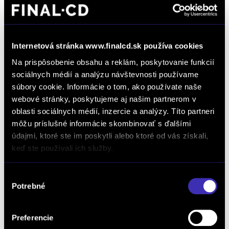
Poznámka:
Internetová stránka www.finalcd.sk používa cookies
Na prispôsobenie obsahu a reklám, poskytovanie funkcií
sociálnych médií a analýzu návštevnosti používame
súbory cookie. Informácie o tom, ako používate naše
webové stránky, poskytujeme aj našim partnerom v
oblasti sociálnych médií, inzercie a analýzy. Títo partneri
môžu príslušné informácie skombinovať s ďalšími
Odkiaľ ste sa o nás dozvedeli? *
údajmi, ktoré ste im poskytli alebo ktoré od vás získali,
keď ste používali ich služby.
Výber
*
Súhlasím so spracúvaním formulárom poskytnutých osobných údajov na
Potrebné
vybavovania objednávok, dopytov na produkty a služby, žiadostí a podnetov zadaných
súhlasu
prostredníctvom online formulárov na webstránke www.finalcd.sk.
S podmienkami
spracúvania osobných údajov sa oboznámim TU.
Súhlasím so zasielaním marketingových emailov a elektronických
Preferencie
newslettrov prezentujúcich ponuku a služby autorizovaných predajcov
vozidiel FINAL-CD.
S podmienkami spracúvania osobných údajov na tento účel sa