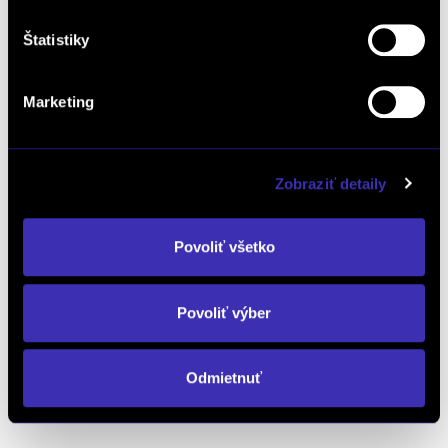
oboznámim TU.
Štatistiky
Marketing
Zobraziť detaily
Dopyt na vozidlo
Povoliť všetko
Objednať servis
Povoliť výber
Odmietnuť
Objednať testovaciu jazdu