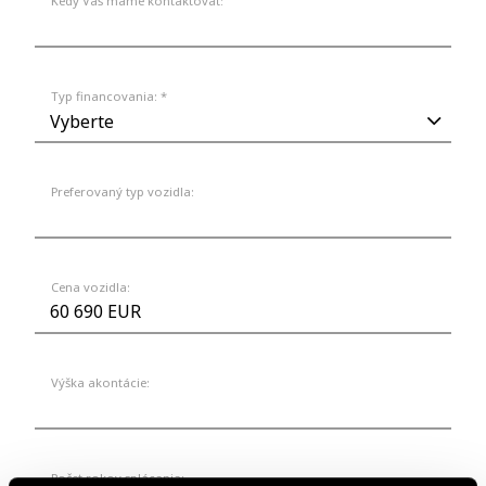
Kedy Vás máme kontaktovať:
Typ financovania: *
Preferovaný typ vozidla:
Cena vozidla:
Výška akontácie:
Počet rokov splácania: