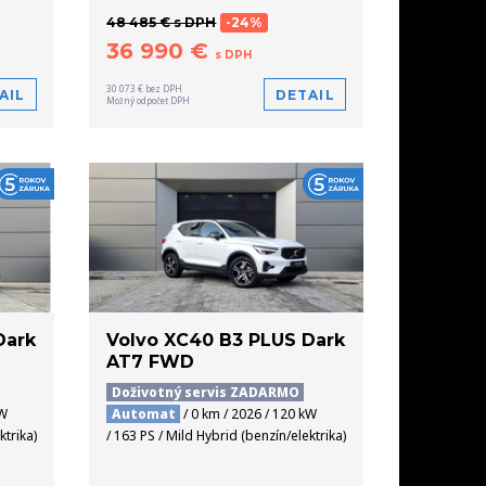
48 485 € s DPH
-24%
36 990 €
s DPH
30 073 € bez DPH
AIL
DETAIL
Možný odpočet DPH
Dark
Volvo XC40 B3 PLUS Dark
AT7 FWD
Doživotný servis ZADARMO
kW
Automat
/ 0 km / 2026 / 120 kW
ktrika)
/ 163 PS / Mild Hybrid (benzín/elektrika)