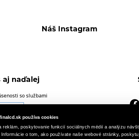
Náš Instagram
 aj naďalej
úsenosti so službami
ÁŠ NÁZOR
finalcd.sk používa cookies
 reklám, poskytovanie funkcií sociálnych médií a analýzu návšt
|
a
h záznamoch
Základné časti
Informácie o tom, ako používate naše webové stránky, poskytu
cie o súboroch cookies