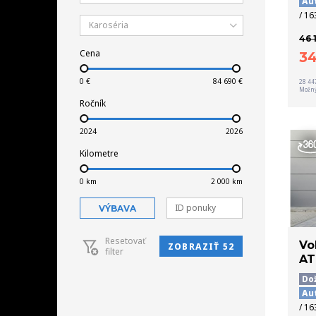
Au
/ 16
Karoséria
46 
Cena
3
28 44
Možný
Ročník
Kilometre
VÝBAVA
Resetovať
Vo
ZOBRAZIŤ 52
filter
AT
Do
Au
/ 16