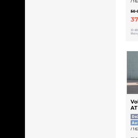
/ 16
50 
3
30 48
Možný
Vo
AT
Do
Au
/ 16