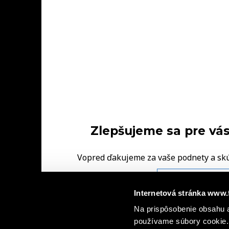
Zlepšujeme sa pre vás
Vopred ďakujeme za vaše podnety a sk
FINAL‑CD.
NAPÍŠTE NÁM V
Internetová stránka www.
Na prispôsobenie obsahu a
|
Ochrana osobných údajov
Informácie o kamerovýc
|
používame súbory cookie. 
dohody spoločných prevádzkovateľov
Informá