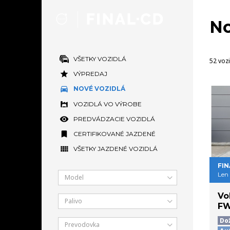
No
VŠETKY VOZIDLÁ
52 vozi
VÝPREDAJ
NOVÉ VOZIDLÁ
VOZIDLÁ VO VÝROBE
PREDVÁDZACIE VOZIDLÁ
CERTIFIKOVANÉ JAZDENÉ
VŠETKY JAZDENÉ VOZIDLÁ
FIN
Len
Model
Vo
Palivo
F
Do
Prevodovka