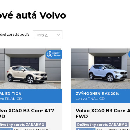
MODELY
NA 
vé autá Volvo
diel
zoradiť podľa
ceny △
AL EDITION
ZVÝHODNENIE AŽ 20%
 vo FINAL-CD
Len vo FINAL-CD
lvo XC40 B3 Core AT7
Volvo XC40 B3 Core 
WD
FWD
životný servis ZADARMO
Doživotný servis ZADARMO