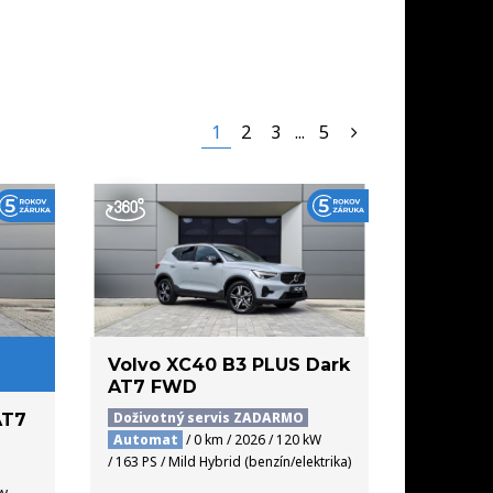
SKLADE
SERVIS
AKCIE
KONTAKT
1
2
3
...
5
Volvo XC40 B3 PLUS Dark
AT7 FWD
Doživotný servis ZADARMO
AT7
Automat
/ 0 km / 2026 / 120 kW
/ 163 PS / Mild Hybrid (benzín/elektrika)