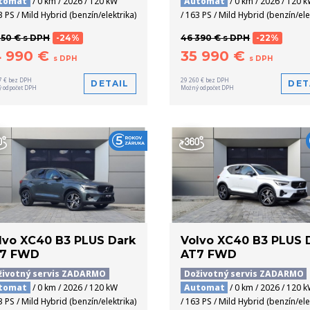
tomat
/ 0 km / 2026 / 120 kW
Automat
/ 0 km / 2026 / 120 
3 PS / Mild Hybrid (benzín/elektrika)
/ 163 PS / Mild Hybrid (benzín/ele
150 € s DPH
-24%
46 390 € s DPH
-22%
4 990 €
35 990 €
s DPH
s DPH
7 € bez DPH
29 260 € bez DPH
DETAIL
DET
 odpočet DPH
Možný odpočet DPH
lvo XC40 B3 PLUS Dark
Volvo XC40 B3 PLUS 
7 FWD
AT7 FWD
životný servis ZADARMO
Doživotný servis ZADARMO
tomat
/ 0 km / 2026 / 120 kW
Automat
/ 0 km / 2026 / 120 
3 PS / Mild Hybrid (benzín/elektrika)
/ 163 PS / Mild Hybrid (benzín/ele