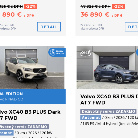
325 € s DPH
-22%
47 325 € s DPH
-22%
6 890 €
36 890 €
s DPH
s DPH
2 € bez DPH
29 992 € bez DPH
DETAIL
DET
 odpočet DPH
Možný odpočet DPH
AL EDITION
Volvo XC40 B3 PLUS 
 vo FINAL-CD
AT7 FWD
Doživotný servis ZADARMO
lvo XC40 B3 PLUS Dark
Automat
/ 0 km / 2026 / 120 
7 FWD
/ 163 PS / Mild Hybrid (benzín/ele
životný servis ZADARMO
tomat
/ 0 km / 2026 / 120 kW