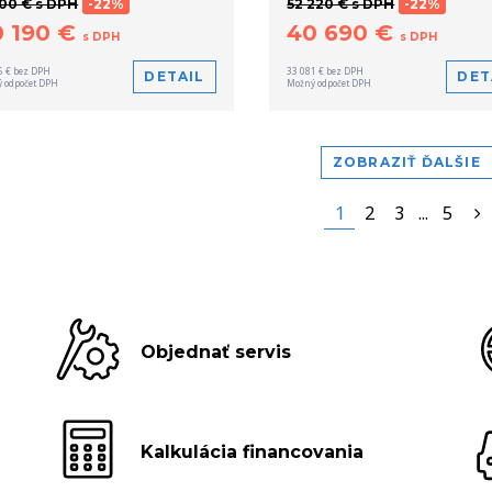
500 € s DPH
-22%
52 220 € s DPH
-22%
0 190 €
40 690 €
s DPH
s DPH
5 € bez DPH
33 081 € bez DPH
DETAIL
DET
 odpočet DPH
Možný odpočet DPH
ZOBRAZIŤ ĎALŠIE
1
2
3
...
5
Objednať servis
Kalkulácia financovania