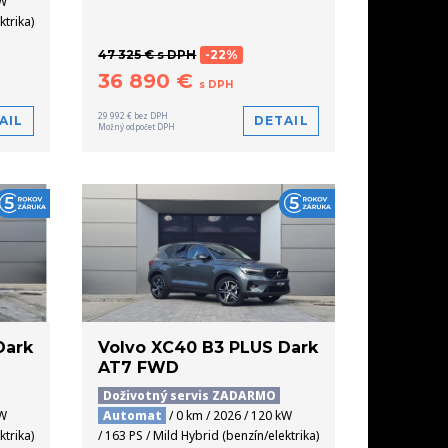
kW
ktrika)
47 325 € s DPH
-22%
36 890 €
s DPH
29 992 € bez DPH
AIL
DETAIL
Možný odpočet DPH
Dark
Volvo XC40 B3 PLUS Dark
AT7 FWD
Doživotný servis ZADARMO
kW
Automat
/ 0 km / 2026 / 120 kW
ktrika)
/ 163 PS / Mild Hybrid (benzín/elektrika)