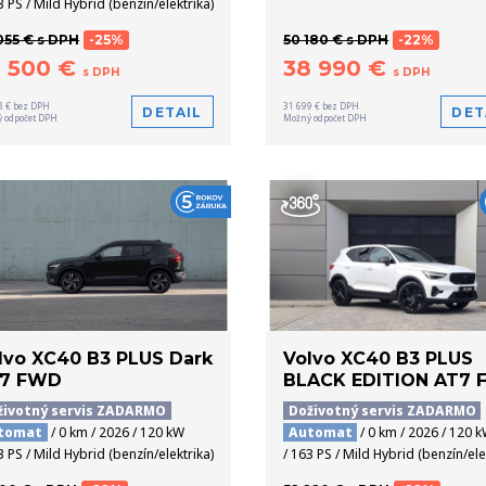
3 PS / Mild Hybrid (benzín/elektrika)
055 € s DPH
-25%
50 180 € s DPH
-22%
7 500 €
38 990 €
s DPH
s DPH
8 € bez DPH
31 699 € bez DPH
DETAIL
DET
 odpočet DPH
Možný odpočet DPH
lvo XC40 B3 PLUS Dark
Volvo XC40 B3 PLUS
7 FWD
BLACK EDITION AT7
životný servis ZADARMO
Doživotný servis ZADARMO
tomat
/ 0 km / 2026 / 120 kW
Automat
/ 0 km / 2026 / 120 
3 PS / Mild Hybrid (benzín/elektrika)
/ 163 PS / Mild Hybrid (benzín/ele