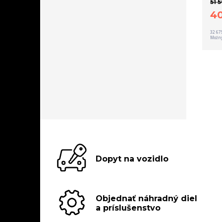
51 
4
32 67
Možný
Dopyt na vozidlo
Objednať náhradný diel
a príslušenstvo