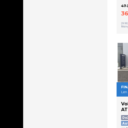
47 
3
29 99
Možný
FIN
Len
Vo
AT
Do
Au