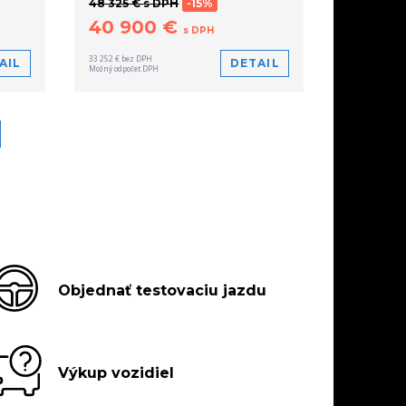
48 325 € s DPH
-15%
40 900 €
s DPH
33 252 € bez DPH
AIL
DETAIL
Možný odpočet DPH
Objednať testovaciu jazdu
Výkup vozidiel