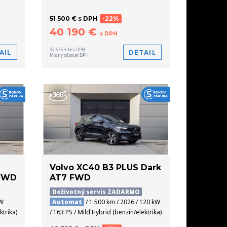
51 500 € s DPH
-22%
40 190 €
s DPH
32 675 € bez DPH
AIL
DETAIL
Možný odpočet DPH
Volvo XC40 B3 PLUS Dark
 FWD
AT7 FWD
Doživotný servis ZADARMO
kW
Automat
/ 1 500 km / 2026 / 120 kW
ktrika)
/ 163 PS / Mild Hybrid (benzín/elektrika)