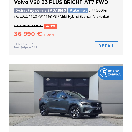
Volvo V60 B3 PLUS BRIGHT AT7 FWD
Doživotný servis ZADARMO
Automat
/ 44 500 km
/ 6/2022 / 120 kW / 163 PS / Mild Hybrid (benzín/elektrika)
61 300 € s DPH
-40%
36 990 €
s DPH
30 073 € bez DPH
DETAIL
Možný odpočet DPH