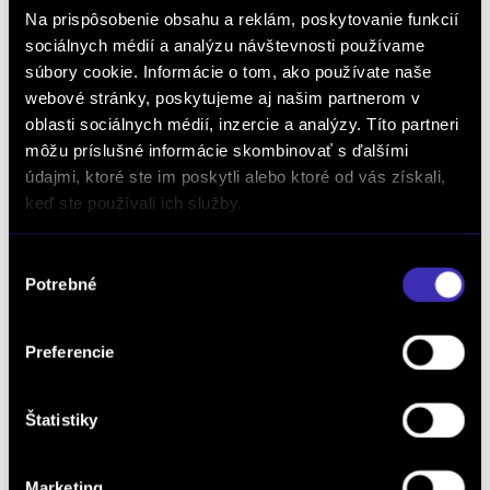
/ 120 kW / 163 PS / Mild Hybrid (benzín/elektrika)
Na prispôsobenie obsahu a reklám, poskytovanie funkcií
sociálnych médií a analýzu návštevnosti používame
47 325 € s DPH
-22%
súbory cookie. Informácie o tom, ako používate naše
36 890 €
s DPH
webové stránky, poskytujeme aj našim partnerom v
29 992 € bez DPH
DETAIL
oblasti sociálnych médií, inzercie a analýzy. Títo partneri
Možný odpočet DPH
môžu príslušné informácie skombinovať s ďalšími
údajmi, ktoré ste im poskytli alebo ktoré od vás získali,
keď ste používali ich služby.
Výber
Potrebné
súhlasu
Preferencie
Štatistiky
Volvo XC40 B3 PLUS Dark AT7 FWD
Doživotný servis ZADARMO
Automat
/ 0 km / 2026
Marketing