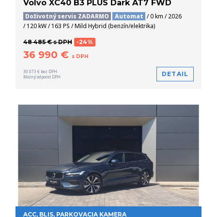
Volvo XC40 B3 PLUS Dark AT7 FWD
Doživotný servis ZADARMO
Automat
/ 0 km / 2026
/ 120 kW / 163 PS / Mild Hybrid (benzín/elektrika)
48 485 € s DPH
-24%
36 990 €
s DPH
30 073 € bez DPH
DETAIL
Možný odpočet DPH
ACC, BLIS, PARKOVACIA KAMERA