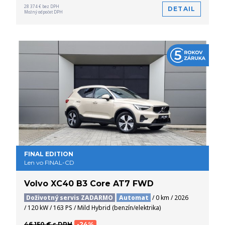
28 374 € bez DPH
DETAIL
Možný odpočet DPH
FINAL EDITION
Len vo FINAL-CD
Volvo XC40 B3 Core AT7 FWD
Doživotný servis ZADARMO
Automat
/ 0 km / 2026
/ 120 kW / 163 PS / Mild Hybrid (benzín/elektrika)
46 150 € s DPH
-24%