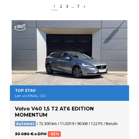
1
2
3
...
7
TOP STAV
Len vo FINAL-CD
Volvo V40 1,5 T2 AT6 EDITION
MOMENTUM
Automat
/ 72 300 km / 11/2019 / 90 kW / 122 PS / Benzín
30 080 € s DPH
-52%