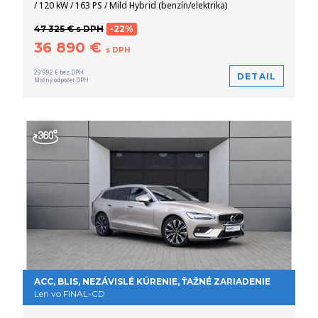
/ 120 kW / 163 PS / Mild Hybrid (benzín/elektrika)
47 325 € s DPH
-22%
36 890 €
s DPH
29 992 € bez DPH
DETAIL
Možný odpočet DPH
ACC, BLIS, NEZÁVISLÉ KÚRENIE, ŤAŽNÉ ZARIADENIE
Len vo FINAL-CD