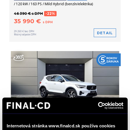
/ 120 kW / 163 PS / Mild Hybrid (benzín/elektrika)
46 390 € s DPH
-22%
35 990 €
s DPH
29 260 € bez DPH
DETAIL
Možný odpočet DPH
Volvo XC40 B3 PLUS Dark AT7 FWD
Internetová stránka www.finalcd.sk používa cookies
Doživotný servis ZADARMO
Automat
/ 0 km / 2026