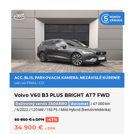
ACC, BLIS, PARKOVACIA KAMERA, NEZÁVISLÉ KÚRENIE
Len vo FINAL-CD
Volvo V60 B3 PLUS BRIGHT AT7 FWD
Doživotný servis ZADARMO
Automat
/ 47 000 km
/ 6/2022 / 120 kW / 163 PS / Mild Hybrid (benzín/elektrika)
60 850 € s DPH
-43%
34 900 €
s DPH