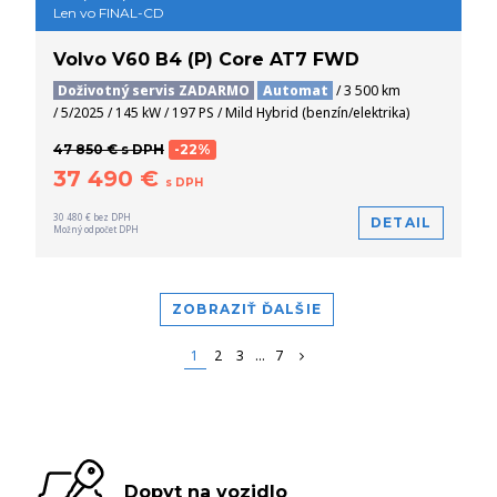
Len vo FINAL-CD
Volvo V60 B4 (P) Core AT7 FWD
Doživotný servis ZADARMO
Automat
/ 3 500 km
/ 5/2025 / 145 kW / 197 PS / Mild Hybrid (benzín/elektrika)
47 850 € s DPH
-22%
37 490 €
s DPH
30 480 € bez DPH
DETAIL
Možný odpočet DPH
ZOBRAZIŤ ĎALŠIE
1
2
3
...
7
Dopyt na vozidlo