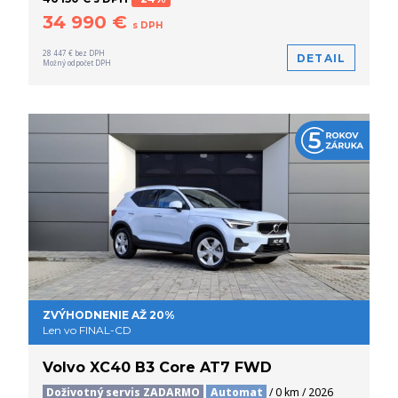
34 990 €
s DPH
28 447 € bez DPH
DETAIL
Možný odpočet DPH
ZVÝHODNENIE AŽ 20%
Len vo FINAL-CD
Volvo XC40 B3 Core AT7 FWD
Doživotný servis ZADARMO
Automat
/ 0 km / 2026