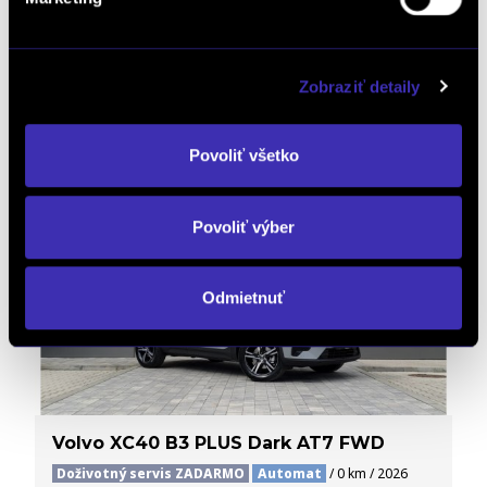
/ 120 kW / 163 PS / Mild Hybrid (benzín/elektrika)
47 325 € s DPH
-22%
36 890 €
s DPH
Zobraziť detaily
29 992 € bez DPH
DETAIL
Možný odpočet DPH
Povoliť všetko
Povoliť výber
Odmietnuť
Volvo XC40 B3 PLUS Dark AT7 FWD
Doživotný servis ZADARMO
Automat
/ 0 km / 2026