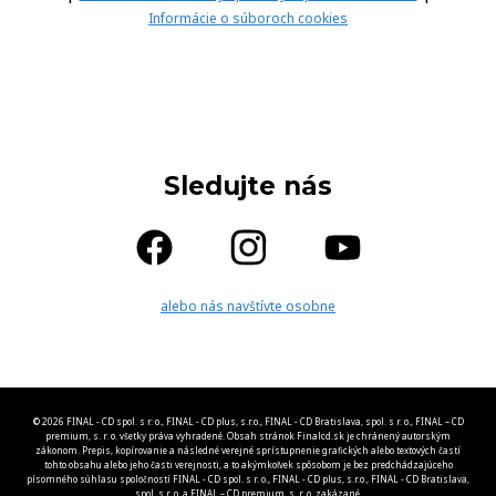
Informácie o súboroch cookies
Sledujte nás
alebo nás navštívte osobne
© 2026 FINAL - CD spol. s r. o., FINAL - CD plus, s.r.o., FINAL - CD Bratislava, spol. s r. o., FINAL – CD
premium, s. r. o. všetky práva vyhradené. Obsah stránok Finalcd.sk je chránený autorským
zákonom. Prepis, kopírovanie a následné verejné sprístupnenie grafických alebo textových častí
tohto obsahu alebo jeho časti verejnosti, a to akýmkoľvek spôsobom je bez predchádzajúceho
písomného súhlasu spoločností FINAL - CD spol. s r. o., FINAL - CD plus, s.r.o., FINAL - CD Bratislava,
spol. s r. o. a FINAL – CD premium, s. r. o. zakázané.