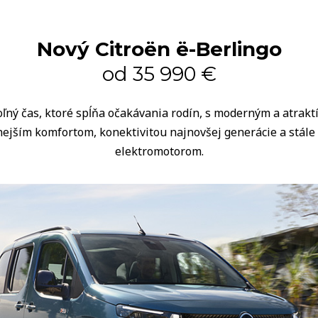
Nový Citroën ë-Berlingo
od 35 990 €
oľný čas, ktoré spĺňa očakávania rodín, s moderným a atrak
ejším komfortom, konektivitou najnovšej generácie a stále
elektromotorom.