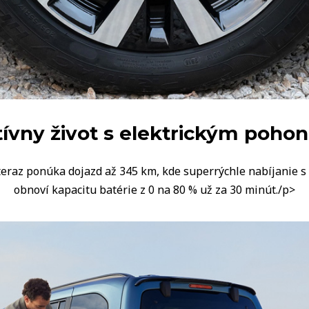
ívny život s elektrickým poh
teraz ponúka dojazd až 345 km, kde superrýchle nabíjanie s
obnoví kapacitu batérie z 0 na 80 % už za 30 minút./p>