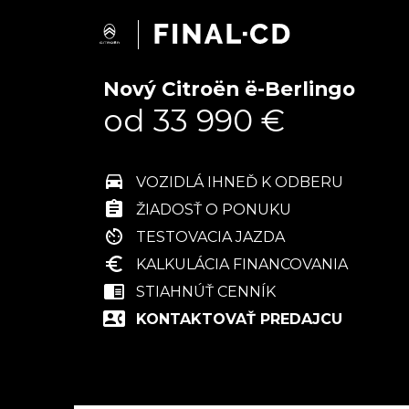
Nový Citroën ë-Berlingo
od 33 990 €
VOZIDLÁ IHNEĎ K ODBERU
ŽIADOSŤ O PONUKU
TESTOVACIA JAZDA
KALKULÁCIA FINANCOVANIA
STIAHNÚŤ CENNÍK
KONTAKTOVAŤ PREDAJCU