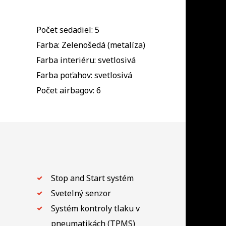
Počet sedadiel: 5
Farba: Zelenošedá (metalíza)
Farba interiéru: svetlosivá
Farba poťahov: svetlosivá
Počet airbagov: 6
Stop and Start systém
Svetelný senzor
Systém kontroly tlaku v
pneumatikách (TPMS)