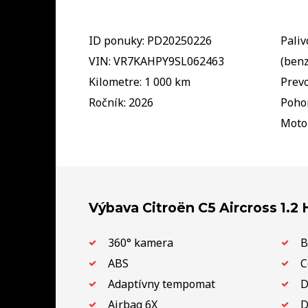
ID ponuky: PD20250226
Paliv
VIN: VR7KAHPY9SL062463
(benz
Kilometre: 1 000 km
Prevo
Ročník: 2026
Pohon
Motor
Výbava Citroën C5 Aircross 1.2
360° kamera
B
ABS
C
Adaptívny tempomat
D
Airbag 6X
D