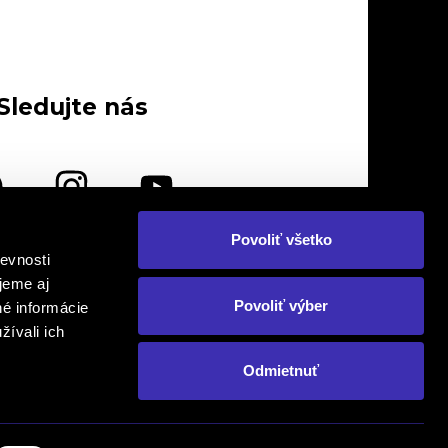
Sledujte nás
Povoliť všetko
evnosti
lebo nás navštívte osobne
jeme aj
Povoliť výber
né informácie
žívali ich
Odmietnuť
om. Prepis, kopírovanie a následné
Created by
o., FINAL - CD plus, s.r.o., FINAL - CD
ikimonos.sk