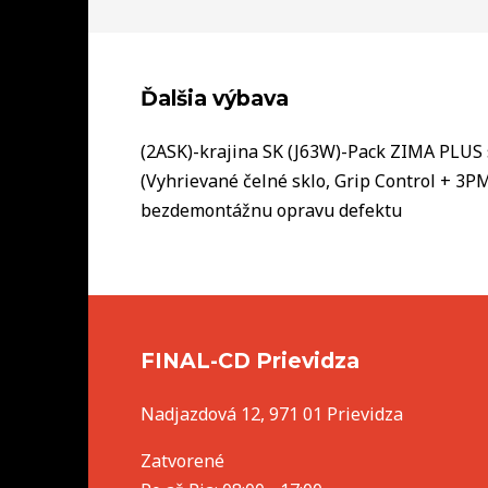
Ďalšia výbava
(2ASK)-krajina SK (J63W)-Pack ZIMA PLUS 
(Vyhrievané čelné sklo, Grip Control + 3P
bezdemontážnu opravu defektu
FINAL-CD Prievidza
Nadjazdová 12, 971 01 Prievidza
Zatvorené