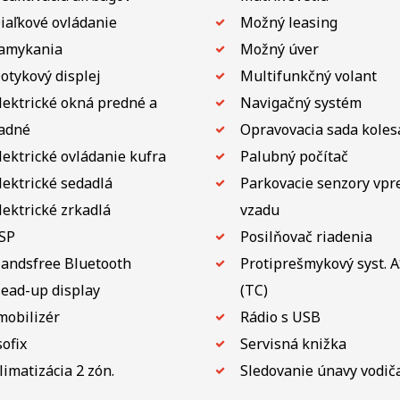
iaľkové ovládanie
Možný leasing
amykania
Možný úver
otykový displej
Multifunkčný volant
lektrické okná predné a
Navigačný systém
adné
Opravovacia sada koles
lektrické ovládanie kufra
Palubný počítač
lektrické sedadlá
Parkovacie senzory vpr
lektrické zrkadlá
vzadu
SP
Posilňovač riadenia
andsfree Bluetooth
Protiprešmykový syst. 
ead-up display
(TC)
mobilizér
Rádio s USB
sofix
Servisná knižka
limatizácia 2 zón.
Sledovanie únavy vodič