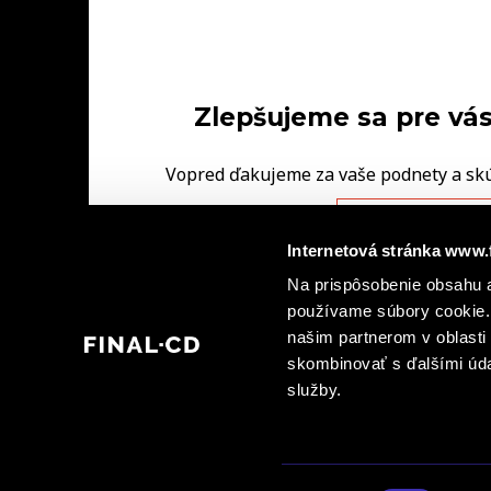
Zlepšujeme sa pre vás
Vopred ďakujeme za vaše podnety a sk
FINAL‑CD.
NAPÍŠTE NÁM V
Internetová stránka www.
Na prispôsobenie obsahu a
|
Ochrana osobných údajov
Informácie o kamerovýc
|
používame súbory cookie. 
dohody spoločných prevádzkovateľov
Informá
našim partnerom v oblasti 
skombinovať s ďalšími údaj
služby.
© 2026 FINAL - CD spol. s r. o., FINAL - CD plus, s.r.o., FINAL - CD Bratislava, spol. 
verejné sprístupnenie grafických alebo textových častí tohto obsahu alebo jeho časti v
Bratislava, spol. s r. o. a FINAL – CD premium, s. r. o. zakázané.