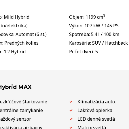
3
o: Mild Hybrid
Objem: 1199 cm
ín/elektrika)
Výkon: 107 kW / 145 PS
dovka: Automat (6 st.)
Spotreba: 5.4 l / 100 km
: Predných kolies
Karoséria: SUV / Hatchback
: 1.2 Hybrid
Počet dverí: 5
 Hybrid MAX
ezkľúčové štartovanie
Klimatizácia auto.
entrálne zamykanie
Lakťová opierka
ažďový senzor
LED denné svetlá
eaktivácia airbagov
Matrix svetlá