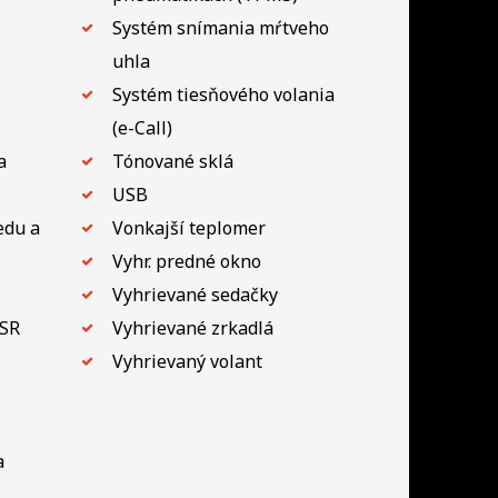
Systém snímania mŕtveho
uhla
Systém tiesňového volania
(e-Call)
a
Tónované sklá
USB
edu a
Vonkajší teplomer
Vyhr. predné okno
Vyhrievané sedačky
ASR
Vyhrievané zrkadlá
Vyhrievaný volant
a