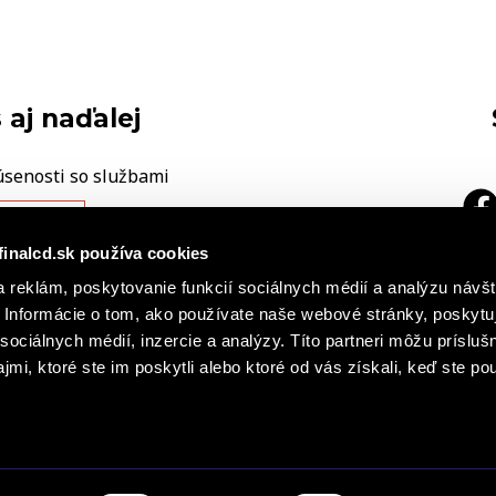
 aj naďalej
úsenosti so službami
ÁŠ NÁZOR
finalcd.sk používa cookies
 reklám, poskytovanie funkcií sociálnych médií a analýzu návšt
|
a
h záznamoch
Základné časti
Informácie o tom, ako používate naše webové stránky, poskytu
cie o súboroch cookies
sociálnych médií, inzercie a analýzy. Títo partneri môžu prísluš
mi, ktoré ste im poskytli alebo ktoré od vás získali, keď ste pou
s r. o., FINAL – CD premium, s. r. o. všetky práva vyhradené. Obsah stránok Finalcd.sk je chránený autorským zákon
erejnosti, a to akýmkoľvek spôsobom je bez predchádzajúceho písomného súhlasu spoločností FINAL - CD spol. s r. 