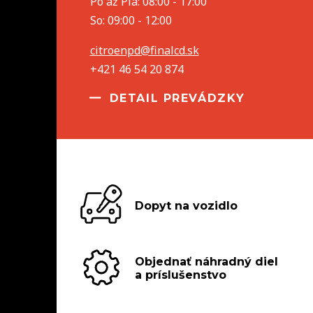
Po až Pia: 08:00 - 17:00
So: 09:00 - 12:00
citroenpd@finalcd.sk
+421 46 54 20 874
DETAIL PREVÁDZKY
Dopyt na vozidlo
Objednať náhradný diel
a príslušenstvo