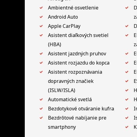
Ambientné osvetlenie
D
Android Auto
z
Apple CarPlay
D
Asistent diaľkových svetiel
E
(HBA)
z
Asistent jazdných pruhov
E
Asistent rozjazdu do kopca
E
Asistent rozpoznávania
E
dopravných značiek
E
(ISLW/ISLA)
H
Automatické svetlá
H
Bezdotykové otváranie kufra
I
Bezdrôtové nabíjanie pre
I
smartphony
K