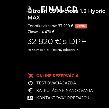
Citroën C5 Aircross
1.2 Hybrid
MAX
Cenníková cena:
37 290 €
-12%
Zľava: - 4 470 €
32 820 € s DPH
26 683 € bez DPH, možný odpočet DPH
ONLINE REZERVÁCIA
TESTOVACIA JAZDA
KALKULÁCIA FINANCOVANIA
KONTAKTOVAŤ PREDAJCU