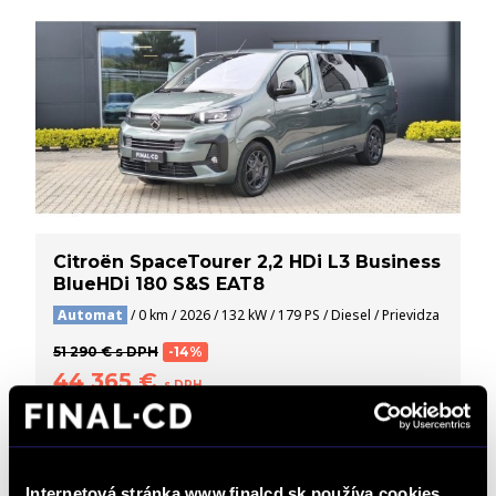
Citroën SpaceTourer 2,2 HDi L3 Business
BlueHDi 180 S&S EAT8
Automat
/ 0 km / 2026 / 132 kW / 179 PS / Diesel / Prievidza
51 290 € s DPH
-14%
44 365 €
s DPH
36 069 € bez DPH
DETAIL
Možný odpočet DPH
Internetová stránka www.finalcd.sk používa cookies