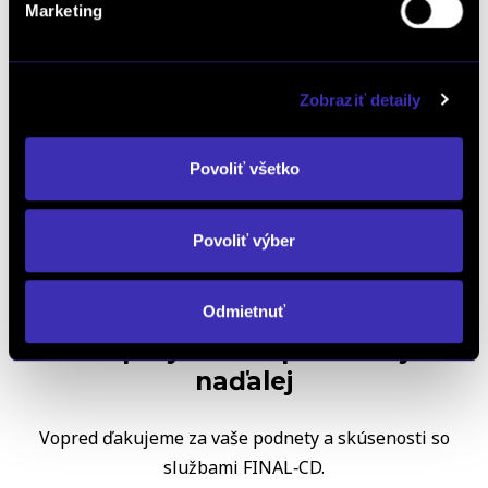
Marketing
Kalkulácia financovania
Zobraziť detaily
Výkup vozidiel
Povoliť všetko
Povoliť výber
Odmietnuť
Zlepšujeme sa pre vás aj
naďalej
Vopred ďakujeme za vaše podnety a skúsenosti so
službami FINAL‑CD.