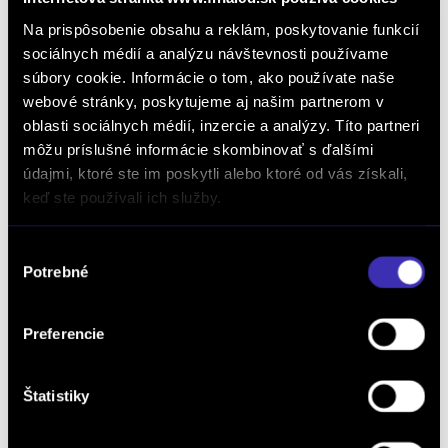
Na prispôsobenie obsahu a reklám, poskytovanie funkcií
sociálnych médií a analýzu návštevnosti používame
súbory cookie. Informácie o tom, ako používate naše
webové stránky, poskytujeme aj našim partnerom v
oblasti sociálnych médií, inzercie a analýzy. Títo partneri
Dopyt na vozidlo
môžu príslušné informácie skombinovať s ďalšími
údajmi, ktoré ste im poskytli alebo ktoré od vás získali,
keď ste používali ich služby.
Objednať servis
Výber
Potrebné
súhlasu
Objednať testovaciu jazdu
Preferencie
Štatistiky
Objednať náhradný diel
a príslušenstvo