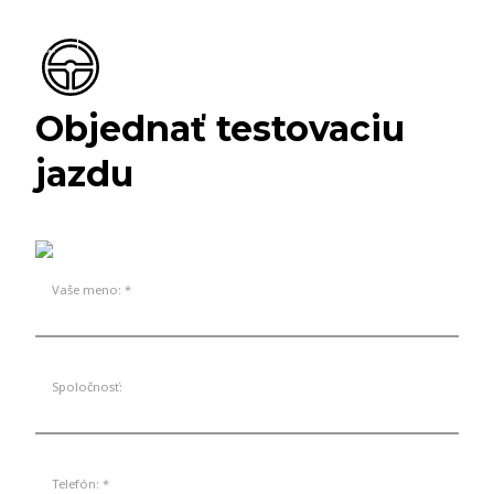
Objednať testovaciu
jazdu
Vaše meno: *
Spoločnosť:
Telefón: *