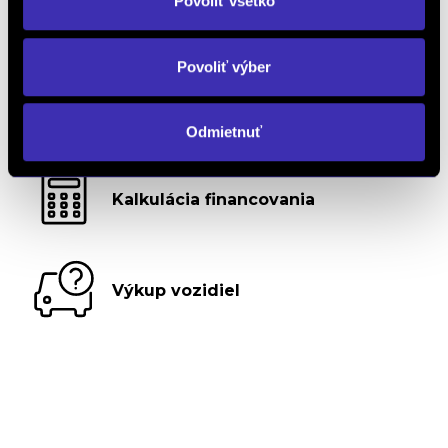
Povoliť všetko
Objednať testovaciu jazdu
Povoliť výber
Objednať náhradný diel
a príslušenstvo
Odmietnuť
Kalkulácia financovania
Výkup vozidiel