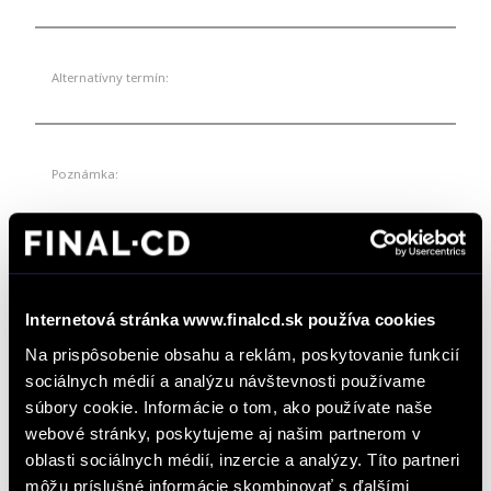
Alternatívny termín:
Poznámka:
Internetová stránka www.finalcd.sk používa cookies
Na prispôsobenie obsahu a reklám, poskytovanie funkcií
Odkiaľ ste sa o nás dozvedeli? *
sociálnych médií a analýzu návštevnosti používame
súbory cookie. Informácie o tom, ako používate naše
webové stránky, poskytujeme aj našim partnerom v
oblasti sociálnych médií, inzercie a analýzy. Títo partneri
*
Súhlasím so spracúvaním formulárom poskytnutých osobných údajov na
môžu príslušné informácie skombinovať s ďalšími
vybavovania objednávok, dopytov na produkty a služby, žiadostí a podnetov zadaných