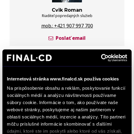
Cvik Roman
Riaditeľ popredajných služieb
mob.: +421 907 997 700
Poslať email
Internetová stránka www.finalcd.sk používa cookies
Na prispôsobenie obsahu a reklám, poskytovanie funkcií
sociálnych médií a analýzu návštevnosti používame
Jurášková Miroslava
súbory cookie. Informácie o tom, ako používate naše
Obchodná riaditelka pre skupinu firiem FINAL CD
webové stránky, poskytujeme aj našim partnerom v
mob.: +421 905 756 256
oblasti sociálnych médií, inzercie a analýzy. Títo partneri
môžu príslušné informácie skombinovať s ďalšími
Poslať email
údajmi, ktoré ste im poskytli alebo ktoré od vás získali,