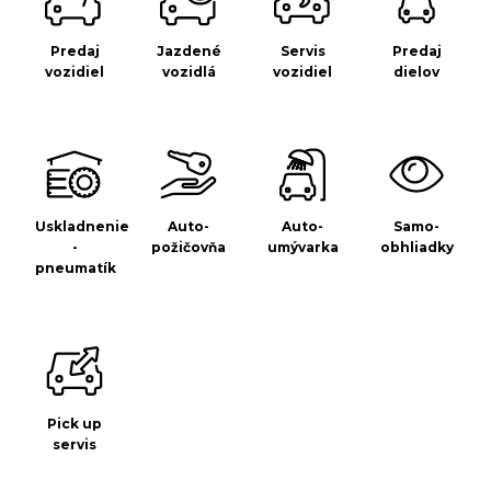
Predaj
Jazdené
Servis
Predaj
vozidiel
vozidlá
vozidiel
dielov
Uskladnenie
Auto-
Auto-
Samo-
-
požičovňa
umývarka
obhliadky
pneumatík
Pick up
servis