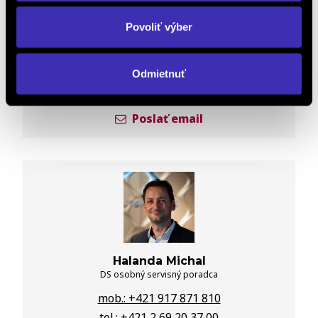
Povoliť výber
Hrošová Veronika
Predajca nových vozidiel
mob.: +421 907 785 036
Odmietnuť
tel.: +421 2 69 20 37 00
Poslať email
Halanda Michal
DS osobný servisný poradca
mob.: +421 917 871 810
tel.: +421 2 69 20 37 00