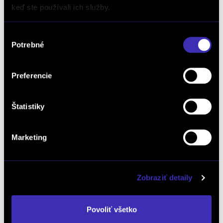
keď ste používali ich služby.
Výber
Potrebné
súhlasu
Preferencie
Prostredný Juraj
Riaditeľ prevádzky
Štatistiky
mob.: +421 903 777 886
tel.: +421 2 69 20 37 00
Marketing
Poslať email
Zobraziť detaily
Povoliť všetko