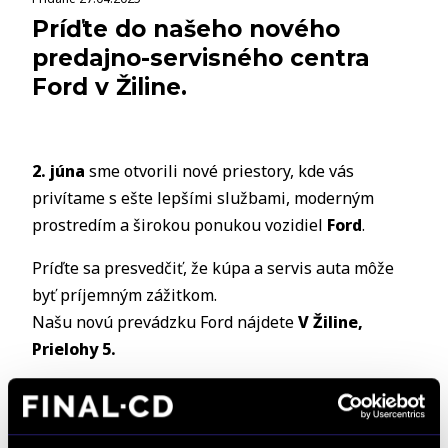
Príďte do našeho nového
predajno-servisného centra
Ford v Žiline.
2. júna
sme otvorili nové priestory, kde vás
privítame s ešte lepšími službami, moderným
prostredím a širokou ponukou vozidiel
Ford
.
Príďte sa presvedčiť, že kúpa a servis auta môže
byť príjemným zážitkom.
Našu novú prevádzku Ford nájdete
V Žiline,
Prielohy 5.
Naši odborníci sú pripravení vám pomôcť
pondelok až piatok
od
08:00 do 17:00
hod.