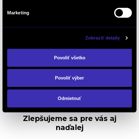
Objednať náhradný diel
a príslušenstvo
Marketing
Kalkulácia financovania
Zobraziť detaily
Povoliť všetko
Výkup vozidiel
Povoliť výber
Odmietnuť
Zlepšujeme sa pre vás aj
naďalej