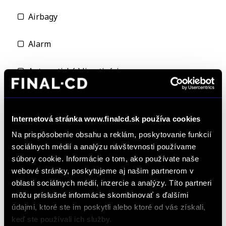
Airbagy
Alarm
Automatická klimatizácia
Centrál
Internetová stránka www.finalcd.sk používa cookies
Dialkové ovládanie
Na prispôsobenie obsahu a reklám, poskytovanie funkcií
sociálnych médií a analýzu návštevnosti používame
Dovoz
súbory cookie. Informácie o tom, ako používate naše
webové stránky, poskytujeme aj našim partnerom v
Elektrické okná predné
oblasti sociálnych médií, inzercie a analýzy. Títo partneri
môžu príslušné informácie skombinovať s ďalšími
Elektricke okná zadné
údajmi, ktoré ste im poskytli alebo ktoré od vás získali,
keď ste používali ich služby.