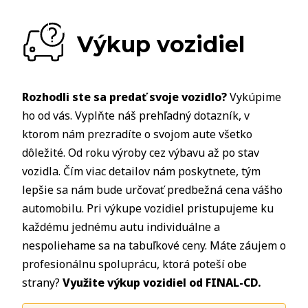
Výkup vozidiel
Rozhodli ste sa predať svoje vozidlo?
Vykúpime
ho od vás. Vyplňte náš prehľadný dotazník, v
ktorom nám prezradíte o svojom aute všetko
dôležité. Od roku výroby cez výbavu až po stav
vozidla. Čím viac detailov nám poskytnete, tým
lepšie sa nám bude určovať predbežná cena vášho
automobilu. Pri výkupe vozidiel pristupujeme ku
každému jednému autu individuálne a
nespoliehame sa na tabuľkové ceny. Máte záujem o
profesionálnu spoluprácu, ktorá poteší obe
strany?
Využite výkup vozidiel od FINAL-CD.