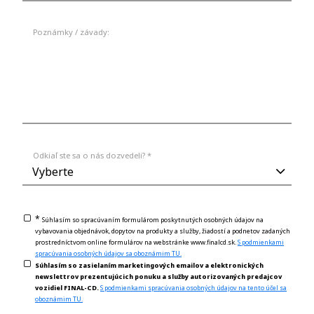
Poznámky / závady:
Odkiaľ ste sa o nás dozvedeli? *
*
Súhlasím so spracúvaním formulárom poskytnutých osobných údajov na
vybavovania objednávok, dopytov na produkty a služby, žiadostí a podnetov zadaných
prostredníctvom online formulárov na webstránke www.finalcd.sk.
S podmienkami
spracúvania osobných údajov sa oboznámim TU.
Súhlasím so zasielaním marketingových emailov a elektronických
newslettrov prezentujúcich ponuku a služby autorizovaných predajcov
vozidiel FINAL-CD.
S podmienkami spracúvania osobných údajov na tento účel sa
oboznámim TU.