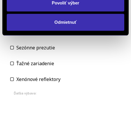
Pohon 4x4
Povoliť výber
Posilovač riadenia
Odmietnuť
Servisná knižka
Sezónne prezutie
Ťažné zariadenie
Xenónové reflektory
Ďalšia výbava: