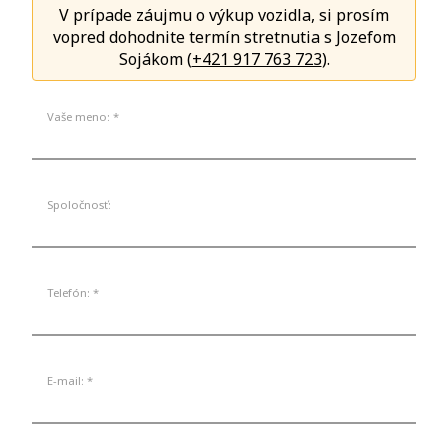
V prípade záujmu o výkup vozidla, si prosím
vopred dohodnite termín stretnutia s Jozefom
Sojákom (
+421 917 763 723
).
Vaše meno: *
Spoločnosť:
Telefón: *
E-mail: *