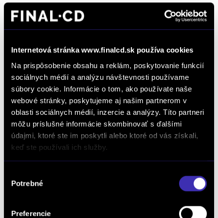
*
Súhlasím so spracúvaním formulárom poskytnutých osobných údajov na
vybavovania objednávok, dopytov na produkty a služby, žiadostí a podnetov zadaných
prostredníctvom online formulárov na webstránke www.finalcd.sk.
S podmienkami
spracúvania osobných údajov sa oboznámim TU.
Internetová stránka www.finalcd.sk používa cookies
Súhlasím so zasielaním marketingových emailov a elektronických
newslettrov prezentujúcich ponuku a služby autorizovaných predajcov
Na prispôsobenie obsahu a reklám, poskytovanie funkcií
vozidiel FINAL-CD.
S podmienkami spracúvania osobných údajov na tento účel sa
sociálnych médií a analýzu návštevnosti používame
oboznámim TU.
súbory cookie. Informácie o tom, ako používate naše
webové stránky, poskytujeme aj našim partnerom v
oblasti sociálnych médií, inzercie a analýzy. Títo partneri
môžu príslušné informácie skombinovať s ďalšími
údajmi, ktoré ste im poskytli alebo ktoré od vás získali,
keď ste používali ich služby.
Dopyt na vozidlo
Výber
Potrebné
súhlasu
Preferencie
Objednať servis