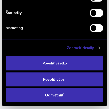
Štatistiky
Objednať testovaciu jazdu
Marketing
Objednať náhradný diel
a príslušenstvo
Zobraziť detaily
Povoliť všetko
Kalkulácia financovania
Povoliť výber
Výkup vozidiel
Odmietnuť