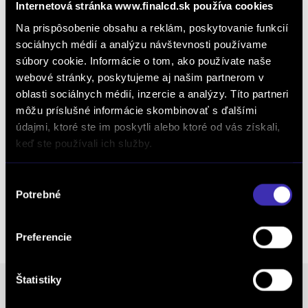
Blind Spot Assist
Internetová stránka www.finalcd.sk používa cookies
Monitorovanie premávky za vozidlom
Na prispôsobenie obsahu a reklám, poskytovanie funkcií
Apple CarPlay
sociálnych médií a analýzu návštevnosti používame
súbory cookie. Informácie o tom, ako používate naše
Android Auto
webové stránky, poskytujeme aj našim partnerom v
DRIVER ASSIST PACK
oblasti sociálnych médií, inzercie a analýzy. Títo partneri
Ovládač garážovej brány (HomeLink®)
môžu príslušné informácie skombinovať s ďalšími
Elektricky ovládané ťažné zariadenie
údajmi, ktoré ste im poskytli alebo ktoré od vás získali,
keď ste používali ich služby.
Tmavšie tónované sklá
Zvýšený počet zásuviek
Výber
Dvere batožinového priestoru - el. ovládané
Potrebné
súhlasu
bezdotykovo
COLD CLIMATE PACK
Preferencie
Štatistiky
Poznámka