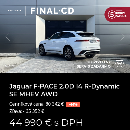
DOŽIVOTNÝ
SERVIS ZADARMO
Jaguar F-PACE
2.0D I4 R-Dynamic
SE MHEV AWD
Cenníková cena:
80 342 €
-44%
Zľava: - 35 352 €
44 990 € s DPH