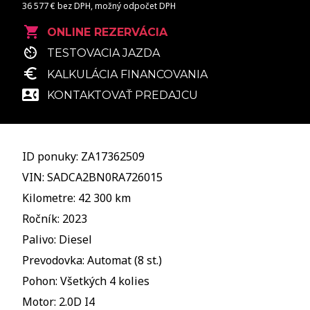
36 577 € bez DPH, možný odpočet DPH
ONLINE REZERVÁCIA
TESTOVACIA JAZDA
KALKULÁCIA FINANCOVANIA
KONTAKTOVAŤ PREDAJCU
ID ponuky: ZA17362509
VIN: SADCA2BN0RA726015
Kilometre: 42 300 km
Ročník: 2023
Palivo: Diesel
Prevodovka: Automat (8 st.)
Pohon: Všetkých 4 kolies
Motor: 2.0D I4