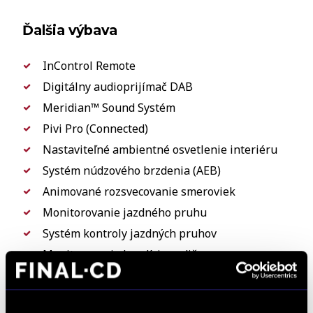
Ďalšia výbava
InControl Remote
Digitálny audioprijímač DAB
Meridian™ Sound Systém
Pivi Pro (Connected)
Nastaviteľné ambientné osvetlenie interiéru
Systém núdzového brzdenia (AEB)
Animované rozsvecovanie smeroviek
Monitorovanie jazdného pruhu
Systém kontroly jazdných pruhov
Monitorovanie kondície vodiča
Systém rozpoznania dopravných značiek
Adaptívny obmedzovač rýchlosti