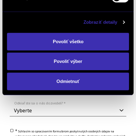
Aký model Vás zaujíma: *
Zobraziť detaily
Mám záujem o videoobhliadku vozidla
Povoliť všetko
Poznámka:
Povoliť výber
Odmietnuť
Odkiaľ ste sa o nás dozvedeli? *
*
Súhlasím so spracúvaním formulárom poskytnutých osobných údajov na