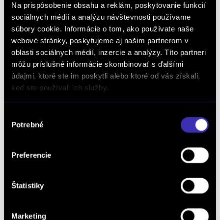
Na prispôsobenie obsahu a reklám, poskytovanie funkcií
Spoločnosť:
sociálnych médií a analýzu návštevnosti používame
súbory cookie. Informácie o tom, ako používate naše
webové stránky, poskytujeme aj našim partnerom v
Telefón: *
oblasti sociálnych médií, inzercie a analýzy. Títo partneri
môžu príslušné informácie skombinovať s ďalšími
údajmi, ktoré ste im poskytli alebo ktoré od vás získali,
keď ste používali ich služby.
E-mail: *
Výber
Potrebné
súhlasu
Pobočka: *
Preferencie
Kedy Vás máme kontaktovať:
Štatistiky
Marketing