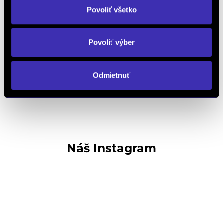
Povoliť všetko
Objednať náhradný diel
a príslušenstvo
Povoliť výber
Odmietnuť
Kalkulácia financovania
Náš Instagram