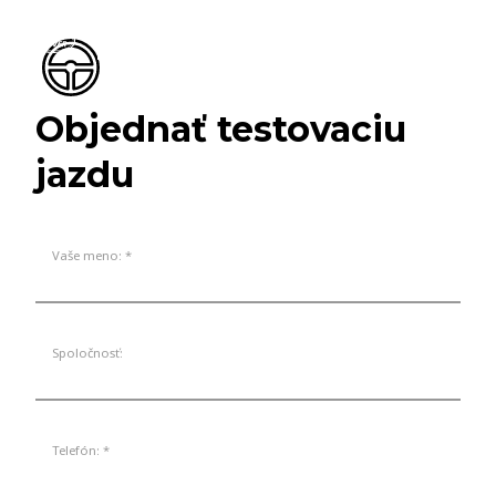
Objednať testovaciu
jazdu
Vaše meno: *
Spoločnosť:
Telefón: *