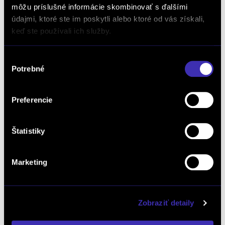
Súhlasím so zasielaním marketingových emailov a elektronických
môžu príslušné informácie skombinovať s ďalšími
newslettrov prezentujúcich ponuku a služby autorizovaných predajcov
údajmi, ktoré ste im poskytli alebo ktoré od vás získali,
vozidiel FINAL-CD.
S podmienkami spracúvania osobných údajov na tento účel sa
oboznámim TU.
keď ste používali ich služby.
Výber
Potrebné
súhlasu
Preferencie
Dopyt na vozidlo
Štatistiky
Marketing
Objednať servis
Zobraziť detaily
Objednať testovaciu jazdu