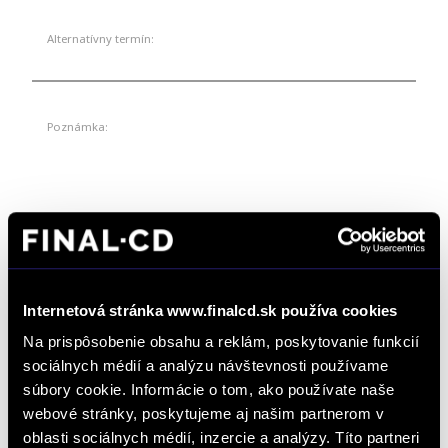
Alternatívny termín:
Poznámka:
Odkiaľ ste sa o nás dozvedeli? *
Internetová stránka www.finalcd.sk používa cookies
Na prispôsobenie obsahu a reklám, poskytovanie funkcií
sociálnych médií a analýzu návštevnosti používame
súbory cookie. Informácie o tom, ako používate naše
*
Súhlasím so spracúvaním formulárom poskytnutých osobných údajov na
vybavovania objednávok, dopytov na produkty a služby, žiadostí a podnetov zadaných
webové stránky, poskytujeme aj našim partnerom v
prostredníctvom online formulárov na webstránke www.finalcd.sk.
S podmienkami
oblasti sociálnych médií, inzercie a analýzy. Títo partneri
spracúvania osobných údajov sa oboznámim TU.