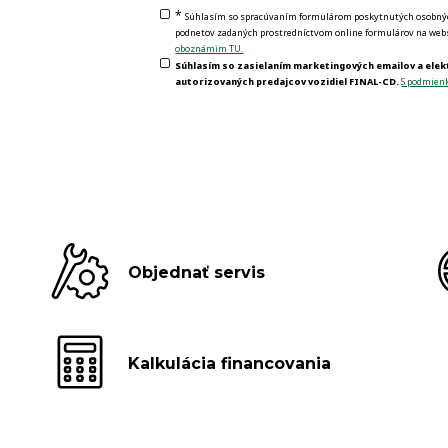
*
Súhlasím so spracúvaním formulárom poskytnutých osobných 
podnetov zadaných prostredníctvom online formulárov na webs
oboznámim TU.
Súhlasím so zasielaním marketingových emailov a elek
autorizovaných predajcov vozidiel FINAL-CD.
S podmien
Objednať servis
Kalkulácia financovania