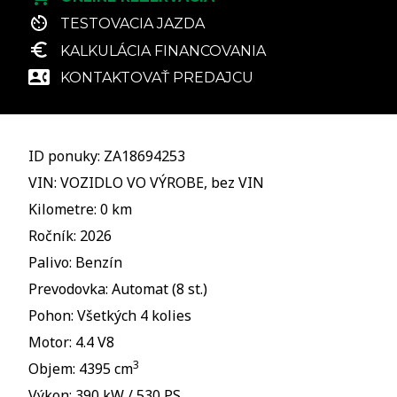
TESTOVACIA JAZDA
KALKULÁCIA FINANCOVANIA
KONTAKTOVAŤ PREDAJCU
ID ponuky: ZA18694253
VIN: VOZIDLO VO VÝROBE, bez VIN
Kilometre: 0 km
Ročník: 2026
Palivo: Benzín
Prevodovka: Automat (8 st.)
Pohon: Všetkých 4 kolies
Motor: 4.4 V8
3
Objem: 4395 cm
Výkon: 390 kW / 530 PS