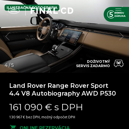
ILUSTRAČNÁ FOTOGRAFIA
DOŽIVOTNÝ
SERVIS ZADARMO
Land Rover Range Rover Sport
4.4 V8 Autobiography AWD P530
161 090 € s DPH
130 967 € bez DPH, možný odpočet DPH
ONLINE REZERVÁCIA