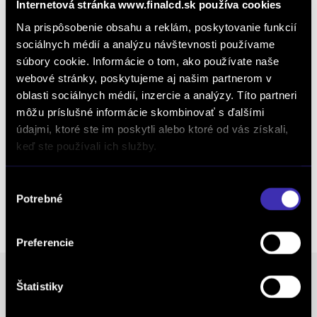
Internetová stránka www.finalcd.sk používa cookies
Pokročilý asistent ťahania
Elektricky vysúvateľné ťažné zariadenie
Na prispôsobenie obsahu a reklám, poskytovanie funkcií
sociálnych médií a analýzu návštevnosti používame
Vyhrievanie čelného skla
súbory cookie. Informácie o tom, ako používate naše
Vyhrievané dýzy ostrekovača čelného skla
webové stránky, poskytujeme aj našim partnerom v
Vyhrievaný volant
oblasti sociálnych médií, inzercie a analýzy. Títo partneri
Konfigurovateľné programy
môžu príslušné informácie skombinovať s ďalšími
údajmi, ktoré ste im poskytli alebo ktoré od vás získali,
Secure Tracker Pro (36-mesačné predplatné)
keď ste používali ich služby.
Zásuvka na 230 V
Integrovaný ovládač garážovej brány
Výber
(HomeLink®)
Potrebné
súhlasu
Dojazdové zliatinové rezervné koleso
Preferencie
Poznámka
Štatistiky
Možný odpočet DPH Cenníková cena 172.173 € s