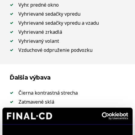
Vyhr. predné okno
Vyhrievané sedačky vpredu
Vyhrievané sedačky vpredu a vzadu
Vyhrievané zrkadlá
Vyhrievaný volant
Vzduchové odpruženie podvozku
Ďalšia výbava
Čierna kontrastná strecha
Zatmavené sklá
Strecha s posuvným panoramatickým oknom
23“ zliatinové disky vzor 5135 lesklé čierne
Červené brzdové strmene