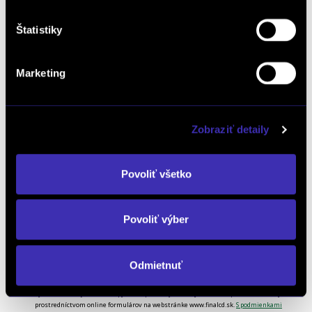
Štatistiky
Požadovaný úkon: *
Marketing
Poznámka:
Zobraziť detaily
Povoliť všetko
Odkiaľ ste sa o nás dozvedeli? *
Povoliť výber
Odmietnuť
*
Súhlasím so spracúvaním formulárom poskytnutých osobných údajov na
vybavovania objednávok, dopytov na produkty a služby, žiadostí a podnetov zadaných
prostredníctvom online formulárov na webstránke www.finalcd.sk.
S podmienkami