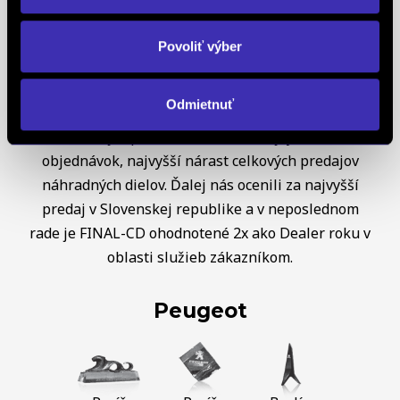
jediný koncesionár značky
PEUGEOT
v celej
Európe získal už 5x prestížne ocenenie Peugeot
Povoliť výber
Servise Quality Awards. Ako koncesionár značky
OPEL
sme obdržali diplom OPEL C&S za najvyšší
Odmietnuť
nárast predaja a trhového podielu v Českej a
Slovenskej republike, taktiež za najvyšší nárast
objednávok, najvyšší nárast celkových predajov
náhradných dielov. Ďalej nás ocenili za najvyšší
predaj v Slovenskej republike a v neposlednom
rade je FINAL-CD ohodnotené 2x ako Dealer roku v
oblasti služieb zákazníkom.
Peugeot