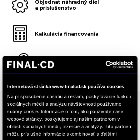
Objednať náhradný diel
a príslušenstvo
Kalkulácia financovania
Výkup vozidiel
Internetová stránka www.finalcd.sk používa cookies
Na prispôsobenie obsahu a reklám, poskytovanie funkcií
sociálnych médií a analýzu návštevnosti používame
súbory cookie. Informácie o tom, ako používate naše
Ocenenia
webové stránky, poskytujeme aj našim partnerom v
oblasti sociálnych médií, inzercie a analýzy. Títo partneri
FINAL-CD získalo prestížny certifikát AAA Highest
môžu príslušné informácie skombinovať s ďalšími