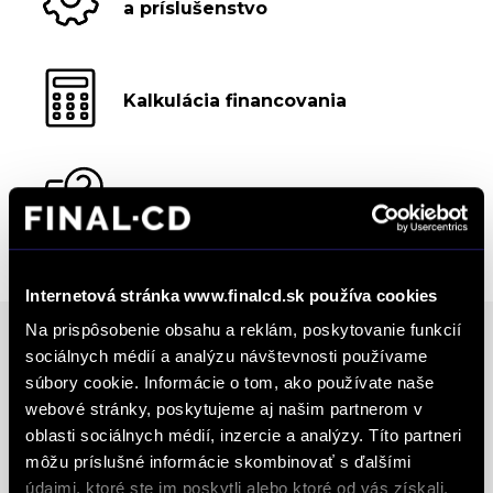
a príslušenstvo
Kalkulácia financovania
Výkup vozidiel
Internetová stránka www.finalcd.sk používa cookies
Na prispôsobenie obsahu a reklám, poskytovanie funkcií
sociálnych médií a analýzu návštevnosti používame
Ocenenia
súbory cookie. Informácie o tom, ako používate naše
webové stránky, poskytujeme aj našim partnerom v
oblasti sociálnych médií, inzercie a analýzy. Títo partneri
FINAL-CD získalo prestížny certifikát AAA Highest
môžu príslušné informácie skombinovať s ďalšími
Creditworthiness, tento certifikát je jedným z
údajmi, ktoré ste im poskytli alebo ktoré od vás získali,