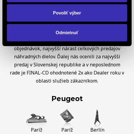
jediný koncesionár značky
PEUGEOT
v celej
Európe získal už 5x prestížne ocenenie Peugeot
Povoliť výber
Servise Quality Awards. Ako koncesionár značky
OPEL
sme obdržali diplom OPEL C&S za najvyšší
nárast predaja a trhového podielu v Českej a
Odmietnuť
Slovenskej republike, taktiež za najvyšší nárast
objednávok, najvyšší nárast celkových predajov
náhradných dielov. Ďalej nás ocenili za najvyšší
predaj v Slovenskej republike a v neposlednom
rade je FINAL-CD ohodnotené 2x ako Dealer roku v
oblasti služieb zákazníkom.
Peugeot
Paríž
Paríž
Berlín