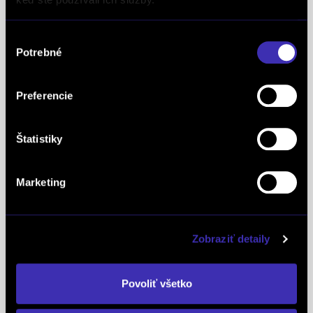
definujúcich kvalitu obchodnej činnosti. Je
medzinárodne uznávanou známkou obchodnej
Výber
kvality a vyhodnocuje sa na základe rovnakej
Potrebné
súhlasu
analytickej metodiky pre všetky európske trhy.
Spoločnosť FINAL-CD získala aj prestížny titul
Superbrands, už tretí rok po sebe. Medzi
Preferencie
Superbrands spoločnosti sme sa zaradili v rokoch
2021, 2022 a aj 2023. Je najuznávanejšou
Štatistiky
globálnou autoritou v oblasti hodnotenia a
oceňovania obchodných značiek a znakom
Marketing
špeciálneho postavenia a uznania vynikajúcej
pozície značky na lokálnom trhu. Na základe
jednotných kritérií a metód každoročne oceňuje
Zobraziť detaily
najlepšie z najlepších značiek v takmer 90
krajinách na piatich kontinentoch FINAL-CD ako
Povoliť všetko
jediný koncesionár značky
PEUGEOT
v celej
Európe získal už 5x prestížne ocenenie Peugeot