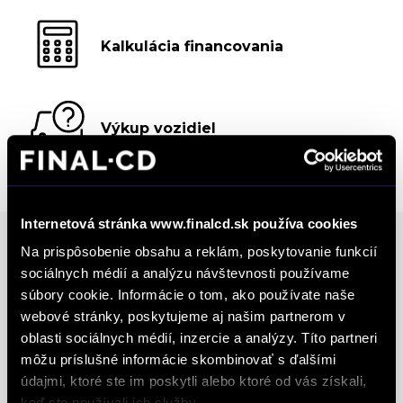
Kalkulácia financovania
Výkup vozidiel
Internetová stránka www.finalcd.sk používa cookies
Na prispôsobenie obsahu a reklám, poskytovanie funkcií
sociálnych médií a analýzu návštevnosti používame
Ocenenia
súbory cookie. Informácie o tom, ako používate naše
webové stránky, poskytujeme aj našim partnerom v
FINAL-CD získalo prestížny certifikát AAA Highest
oblasti sociálnych médií, inzercie a analýzy. Títo partneri
Creditworthiness, tento certifikát je jedným z
môžu príslušné informácie skombinovať s ďalšími
najdôležitejších Európskych štandardov
údajmi, ktoré ste im poskytli alebo ktoré od vás získali,
keď ste používali ich služby.