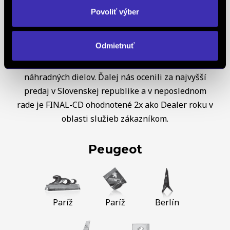
Servise Quality Awards. Ako koncesionár značky
Povoliť výber
OPEL
sme obdržali diplom OPEL C&S za najvyšší
nárast predaja a trhového podielu v Českej a
Odmietnuť
Slovenskej republike, taktiež za najvyšší nárast
objednávok, najvyšší nárast celkových predajov
náhradných dielov. Ďalej nás ocenili za najvyšší
predaj v Slovenskej republike a v neposlednom
rade je FINAL-CD ohodnotené 2x ako Dealer roku v
oblasti služieb zákazníkom.
Peugeot
Paríž
Paríž
Berlín