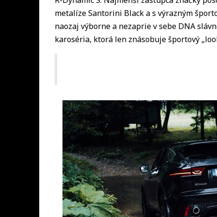
metalíze Santorini Black a s výrazným špo
naozaj výborne a nezaprie v sebe DNA slávne
karoséria, ktorá len znásobuje športový „look