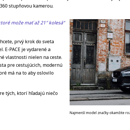
s 360 stupňovou kamerou.
 ktoré može mať až 21″ kolesá“
cete, prvý krok do sveta
l. E-PACE je vydarené a
é vlastnosti nielen na ceste.
esta pre cestujúcich, modernú
oré má na to aby oslovilo
 tých, ktorí hľadajú niečo
Najmenší model značky okamžite ro