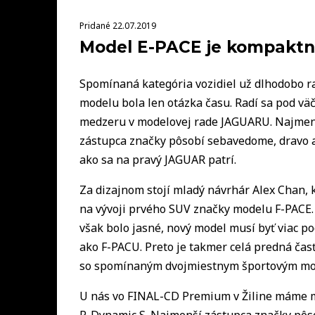
Pridané 22.07.2019
Model E-PACE je kompaktné
Spomínaná kategória vozidiel už dlhodobo ra
modelu bola len otázka času. Radí sa pod väč
medzeru v modelovej rade JAGUARU. Najmenš
zástupca značky pôsobí sebavedome, dravo a
ako sa na pravý JAGUAR patrí.
Za dizajnom stojí mladý návrhár Alex Chan, k
na vývoji prvého SUV značky modelu F-PACE
však bolo jasné, nový model musí byť viac 
ako F-PACU. Preto je takmer celá predná čas
so spomínaným dvojmiestnym športovým mo
U nás vo FINAL-CD Premium v Žiline máme
R-Dynamic S. Najmenší zástupca značky pôsob