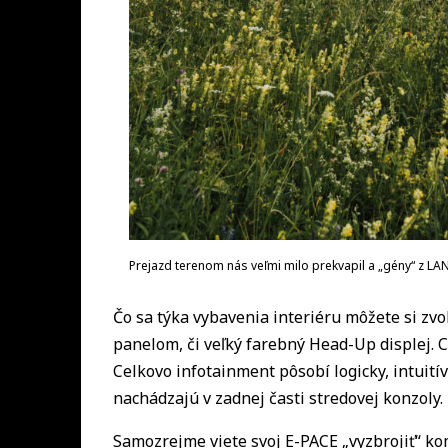
Prejazd terenom nás veľmi milo prekvapil a „gény“ z 
Čo sa týka vybavenia interiéru môžete si zvo
panelom, či veľký farebný Head-Up displej. 
Celkovo infotainment pôsobí logicky, intuitív
nachádzajú v zadnej časti stredovej konzoly.
Samozrejme viete svoj E-PACE „vyzbrojiť“ k