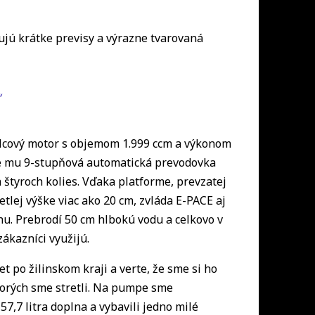
ujú krátke previsy a výrazne tvarovaná
“
lcový motor s objemom 1.999 ccm a výkonom
e mu 9-stupňová automatická prevodovka
štyroch kolies. Vďaka platforme, prevzatej
lej výške viac ako 20 cm, zvláda E-PACE aj
. Prebrodí 50 cm hlbokú vodu a celkovo v
i zákazníci využijú.
t po žilinskom kraji a verte, že sme si ho
 ktorých sme stretli. Na pumpe sme
7,7 litra doplna a vybavili jedno milé