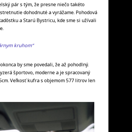
elský pár s tým, že presne niečo takéto
, stretnutie dohodnuté a vyrážame. Pohodová
dôstku a Starú Bystricu, kde sme si užívali
ie.
olárnym kruhom“
dokonca by sme povedali, že až pohodlný.
vyzerá športovo, moderne a je spracovaný
cm. Veľkosť kufra s objemom 577 litrov len