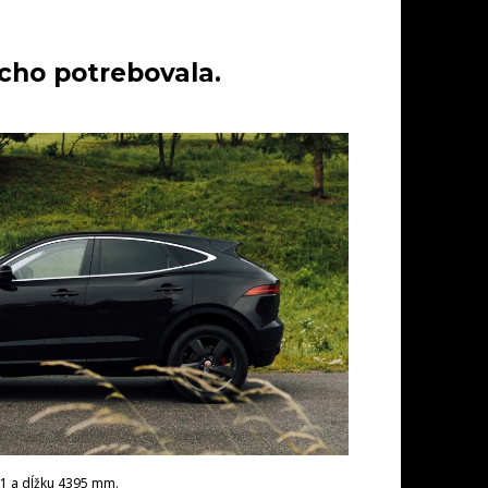
cho potrebovala.
1 a dĺžku 4395 mm.