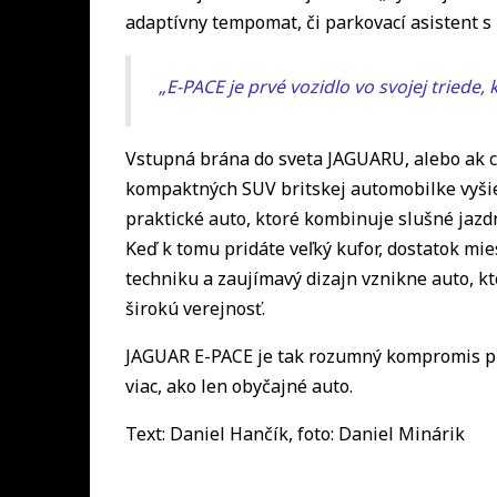
adaptívny tempomat, či parkovací asistent 
„E-PACE je prvé vozidlo vo svojej triede,
Vstupná brána do sveta JAGUARU, alebo ak ch
kompaktných SUV britskej automobilke vyšie
praktické auto, ktoré kombinuje slušné jazdn
Keď k tomu pridáte veľký kufor, dostatok mi
techniku a zaujímavý dizajn vznikne auto, kt
širokú verejnosť.
JAGUAR E-PACE je tak rozumný kompromis pre
viac, ako len obyčajné auto.
Text: Daniel Hančík, foto: Daniel Minárik