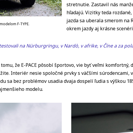
stretnutie. Zastavil nás manž
hľadajú. Vizitky teda rozdané
jazda sa uberala smerom na Ra
s modelom F-TYPE.
okrem jazdy aj krásne scenér
testovali na Nürburgringu, v Nardò, v afrike, v Číne a za p
 tomu, že E-PACE pôsobí športovo, vie byť veľmi komfortný, 
ite. Interiér nesie spoločné prvky s väčšími súrodencami, 
du sa bez problémov usadia dvaja dospelí ľudia s výškou 185
najmenšieho modelu.