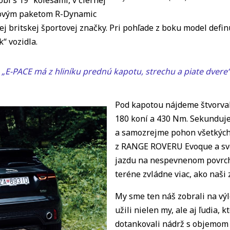
rtovým paketom R-Dynamic
j britskej športovej značky. Pri pohľade z boku model defin
“ vozidla.
„E-PACE má z hliníku prednú kapotu, strechu a piate dvere
Pod kapotou nájdeme štvorva
180 koní a 430 Nm. Sekunduj
a samozrejme pohon všetkých 
z RANGE ROVERU Evoque a svet
jazdu na nespevnenom povrchu
teréne zvládne viac, ako naš
My sme ten náš zobrali na výle
užili nielen my, ale aj ľudia,
dotankovali nádrž s objemom 5