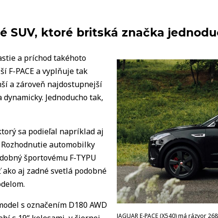
 SUV, ktoré britská značka jednodu
stie a príchod takéhoto
ší F-PACE a vyplňuje tak
í a zároveň najdostupnejší
 dynamicky. Jednoducho tak,
torý sa podieľal napríklad aj
. Rozhodnutie automobilky
podobný športovému F-TYPU
ť ako aj zadné svetlá podobné
delom.
 model s označením D180 AWD
JAGUAR E-PACE (X540) má rázvor 268
í s 19“ kolesami, v čiernej