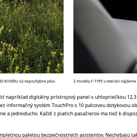
LAND ROVERU sú nepochybne plus.
Z modelu F-TYPE v interiéri nájdeme 
liť napríklad digitálny prístrojový panel s uhlopriečkou 12
Cez informačný systém TouchPro s 10 palcovou dotykovou obr
ne a jednoducho. Každí z piatich pasažierov ma tiež k dispozí
ompletnou paletou bezpečnostných asistentov. Nechýbajú tak