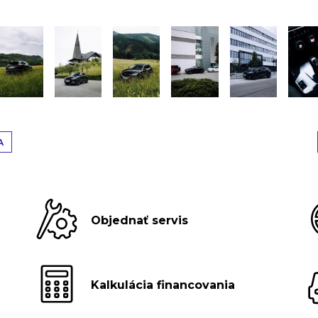
A
Objednať servis
Kalkulácia financovania