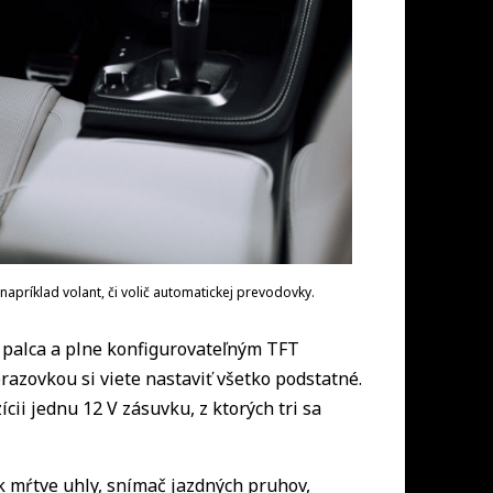
napríklad volant, či volič automatickej prevodovky.
,3 palca a plne konfigurovateľným TFT
azovkou si viete nastaviť všetko podstatné.
cii jednu 12 V zásuvku, z ktorých tri sa
 mŕtve uhly, snímač jazdných pruhov,