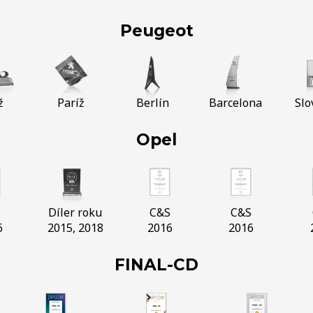
Peugeot
ž
Paríž
Berlín
Barcelona
Slo
Opel
S
Díler roku
C&S
C&S
6
2015, 2018
2016
2016
FINAL-CD