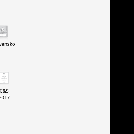
vensko
C&S
2017