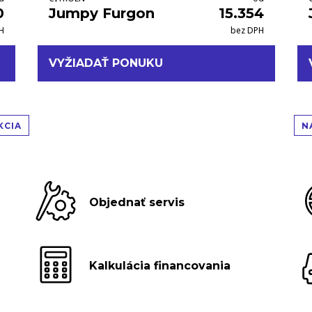
0
Jumpy Furgon
15.354
H
bez DPH
VYŽIADAŤ PONUKU
KCIA
N
Objednať servis
Kalkulácia financovania