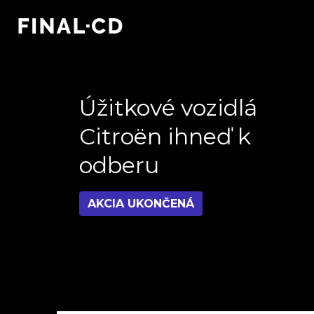
Úžitkové vozidlá
Citroën ihneď k
odberu
AKCIA UKONČENÁ