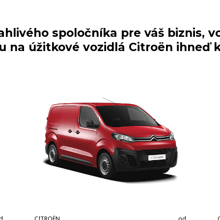
ahlivého spoločníka pre váš biznis,
na úžitkové vozidlá Citroën ihneď k
d
CITROËN
od