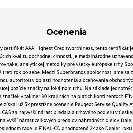
Ocenenia
 certifikát AAA Highest Creditworthiness, tento certifikát j
úcich kvalitu obchodnej činnosti. Je medzinárodne uznávan
rovnakej analytickej metodiky pre všetky európske trhy. Spo
ž tretí rok po sebe. Medzi Superbrands spoločnosti sme sa za
lnou autoritou v oblasti hodnotenia a oceňovania obchodný
úcej pozície značky na lokálnom trhu. Na základe jednotnýc
ch značiek v takmer 90 krajinách na piatich kontinentoch FI
e získal už 5x prestížne ocenenie Peugeot Servise Quality 
C&S za najvyšší nárast predaja a trhového podielu v Českej 
najvyšší nárast celkových predajov náhradných dielov. Ďalej 
poslednom rade je FINAL-CD ohodnotené 2x ako Dealer roku v