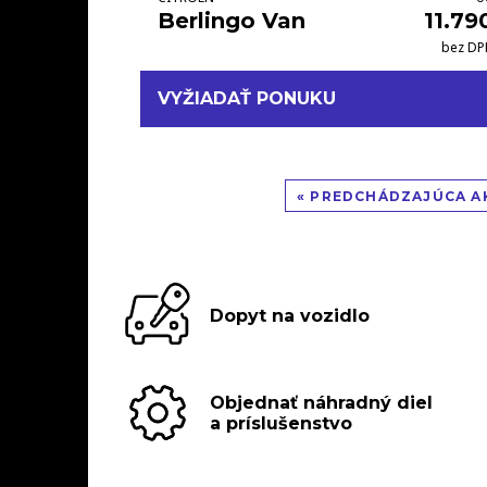
Berlingo Van
11.79
bez DP
VYŽIADAŤ PONUKU
« PREDCHÁDZAJÚCA A
Dopyt na vozidlo
Objednať náhradný diel
a príslušenstvo