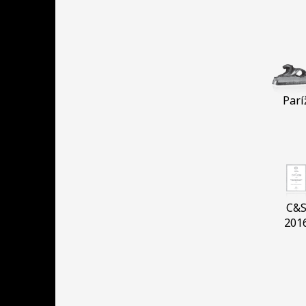
Parí
C&
201