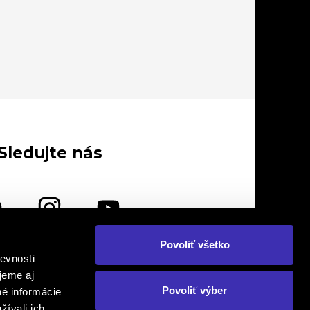
Sledujte nás
Povoliť všetko
evnosti
lebo nás navštívte osobne
jeme aj
Povoliť výber
né informácie
žívali ich