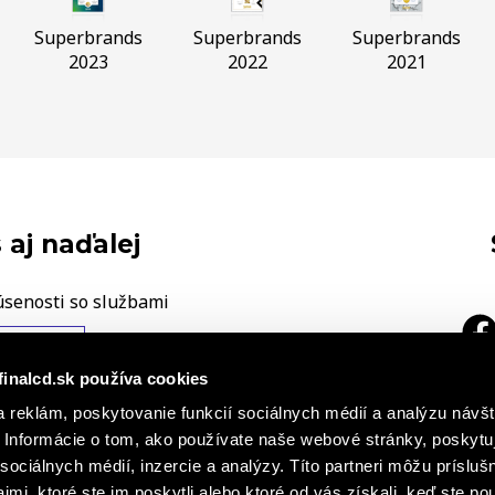
Superbrands
Superbrands
Superbrands
2023
2022
2021
 aj naďalej
úsenosti so službami
ÁŠ NÁZOR
finalcd.sk používa cookies
|
 reklám, poskytovanie funkcií sociálnych médií a analýzu návšt
a
h záznamoch
Základné časti
Informácie o tom, ako používate naše webové stránky, poskytu
cie o súboroch cookies
sociálnych médií, inzercie a analýzy. Títo partneri môžu prísluš
mi, ktoré ste im poskytli alebo ktoré od vás získali, keď ste pou