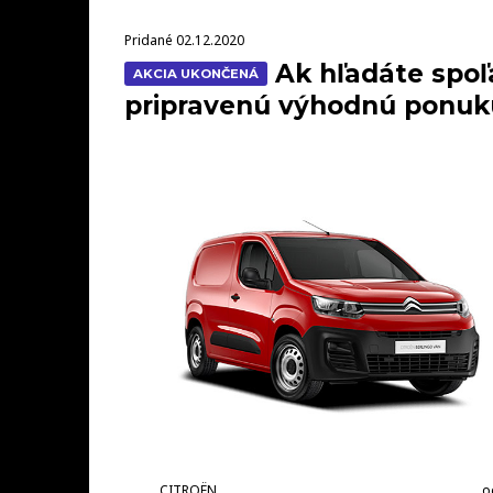
Pridané 02.12.2020
Ak hľadáte spoľ
AKCIA UKONČENÁ
pripravenú výhodnú ponuku 
CITROËN
o