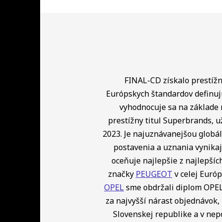
FINAL-CD získalo prestížny
Európskych štandardov definuj
vyhodnocuje sa na základe 
prestížny titul Superbrands, u
2023. Je najuznávanejšou globá
postavenia a uznania vynikaj
oceňuje najlepšie z najlepší
značky
PEUGEOT
v celej Európ
OPEL
sme obdržali diplom OPEL 
za najvyšší nárast objednávok, 
Slovenskej republike a v ne