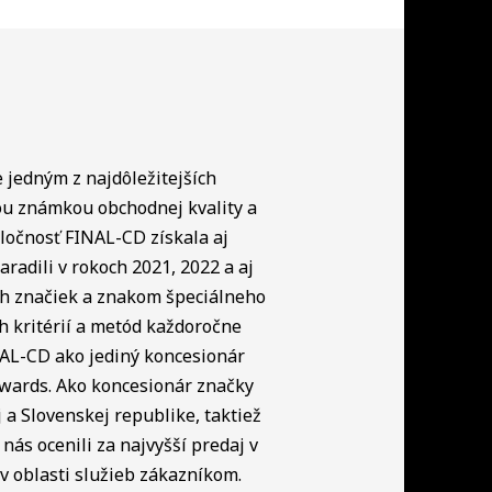
e jedným z najdôležitejších
ou známkou obchodnej kvality a
ločnosť FINAL-CD získala aj
radili v rokoch 2021, 2022 a aj
ch značiek a znakom špeciálneho
h kritérií a metód každoročne
NAL-CD ako jediný koncesionár
Awards. Ako koncesionár značky
a Slovenskej republike, taktiež
nás ocenili za najvyšší predaj v
 oblasti služieb zákazníkom.