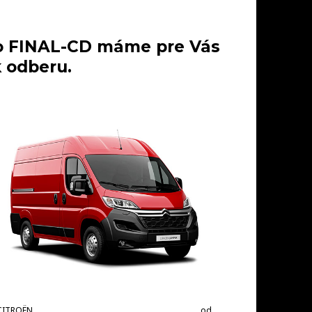
 vo FINAL-CD máme pre Vás
 odberu.
CITROËN
od