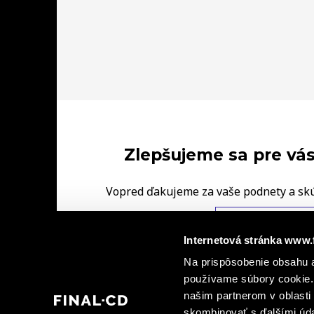
Zlepšujeme sa pre vás
Vopred ďakujeme za vaše podnety a sk
FINAL‑CD.
NAPÍŠTE NÁM V
Internetová stránka www.
|
Na prispôsobenie obsahu a
Ochrana osobných údajov
Informácie o kamerovýc
|
používame súbory cookie. 
dohody spoločných prevádzkovateľov
Informá
našim partnerom v oblasti 
skombinovať s ďalšími údaj