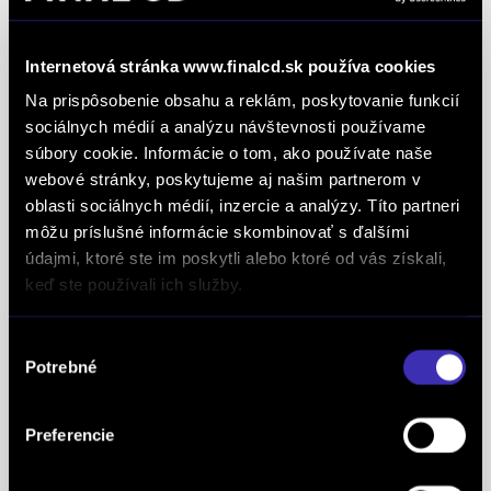
Creditworthiness, tento certifikát je jedným z
najdôležitejších Európskych štandardov
Internetová stránka www.finalcd.sk používa cookies
definujúcich kvalitu obchodnej činnosti. Je
Na prispôsobenie obsahu a reklám, poskytovanie funkcií
medzinárodne uznávanou známkou obchodnej
sociálnych médií a analýzu návštevnosti používame
kvality a vyhodnocuje sa na základe rovnakej
súbory cookie. Informácie o tom, ako používate naše
analytickej metodiky pre všetky európske trhy.
webové stránky, poskytujeme aj našim partnerom v
Spoločnosť FINAL-CD získala aj prestížny titul
oblasti sociálnych médií, inzercie a analýzy. Títo partneri
Superbrands, už tretí rok po sebe. Medzi
môžu príslušné informácie skombinovať s ďalšími
Superbrands spoločnosti sme sa zaradili v rokoch
údajmi, ktoré ste im poskytli alebo ktoré od vás získali,
keď ste používali ich služby.
2021, 2022 a aj 2023. Je najuznávanejšou
globálnou autoritou v oblasti hodnotenia a
Výber
oceňovania obchodných značiek a znakom
Potrebné
súhlasu
špeciálneho postavenia a uznania vynikajúcej
pozície značky na lokálnom trhu. Na základe
Preferencie
jednotných kritérií a metód každoročne oceňuje
najlepšie z najlepších značiek v takmer 90