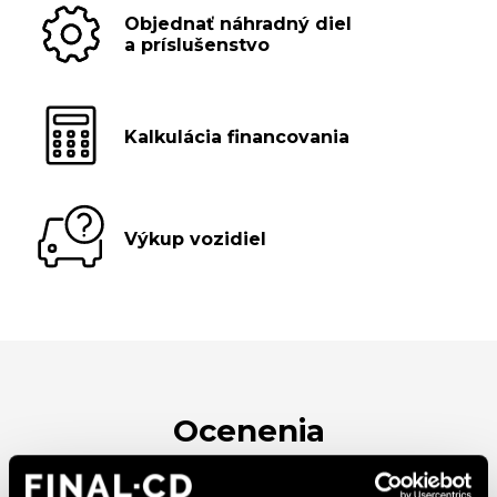
Objednať náhradný diel
a príslušenstvo
Kalkulácia financovania
Výkup vozidiel
Ocenenia
FINAL-CD získalo prestížny certifikát AAA Highest