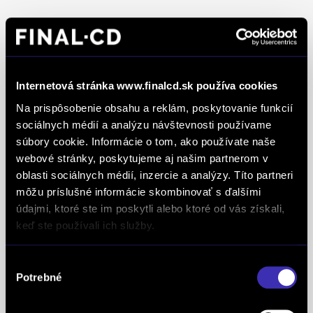
Ocenenia
FINAL-CD získalo prestížny certifikát AAA Highest
Internetová stránka www.finalcd.sk používa cookies
Creditworthiness, tento certifikát je jedným z
Na prispôsobenie obsahu a reklám, poskytovanie funkcií
najdôležitejších Európskych štandardov
sociálnych médií a analýzu návštevnosti používame
definujúcich kvalitu obchodnej činnosti. Je
súbory cookie. Informácie o tom, ako používate naše
medzinárodne uznávanou známkou obchodnej
webové stránky, poskytujeme aj našim partnerom v
oblasti sociálnych médií, inzercie a analýzy. Títo partneri
kvality a vyhodnocuje sa na základe rovnakej
môžu príslušné informácie skombinovať s ďalšími
analytickej metodiky pre všetky európske trhy.
údajmi, ktoré ste im poskytli alebo ktoré od vás získali,
Spoločnosť FINAL-CD získala aj prestížny titul
keď ste používali ich služby.
Superbrands, už tretí rok po sebe. Medzi
Superbrands spoločnosti sme sa zaradili v rokoch
Výber
2021, 2022 a aj 2023. Je najuznávanejšou
Potrebné
súhlasu
globálnou autoritou v oblasti hodnotenia a
oceňovania obchodných značiek a znakom