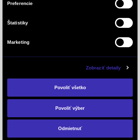
Preferencie
špeciálneho postavenia a uznania vynikajúcej
pozície značky na lokálnom trhu. Na základe
Štatistiky
jednotných kritérií a metód každoročne oceňuje
najlepšie z najlepších značiek v takmer 90
krajinách na piatich kontinentoch FINAL-CD ako
Marketing
jediný koncesionár značky
PEUGEOT
v celej
Európe získal už 5x prestížne ocenenie Peugeot
Servise Quality Awards. Ako koncesionár značky
Zobraziť detaily
OPEL
sme obdržali diplom OPEL C&S za najvyšší
nárast predaja a trhového podielu v Českej a
Povoliť všetko
Slovenskej republike, taktiež za najvyšší nárast
objednávok, najvyšší nárast celkových predajov
náhradných dielov. Ďalej nás ocenili za najvyšší
Povoliť výber
predaj v Slovenskej republike a v neposlednom
rade je FINAL-CD ohodnotené 2x ako Dealer roku v
Odmietnuť
oblasti služieb zákazníkom.