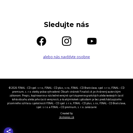
Sledujte nás
alebo nás navštívte osobne
© 2026 FINAL - CD spol. s r. o., FINAL - CD plus, s.r.o., FINAL - CD Bratislava, spol. s r. o., FINAL – CD
premium, s. r. o. všetky práva vyhradené. Obsah stránok Finalcd.sk je chránený autorským
zákonom. Prepis, kopírovanie a následné verejné sprístupnenie grafických alebo textových častí
tohto obsahu alebo jeho časti verejnosti, a to akýmkoľvek spôsobom je bez predchádzajúceho
písomného súhlasu spoločností FINAL - CD spol. s r. o., FINAL - CD plus, s.r.o., FINAL - CD Bratislava,
spol. s r. o. a FINAL – CD premium, s. r. o. zakázané.
Created by
ikimonos.sk