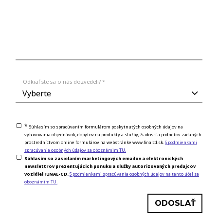
Odkiaľ ste sa o nás dozvedeli? *
*
Súhlasím so spracúvaním formulárom poskytnutých osobných údajov na
vybavovania objednávok, dopytov na produkty a služby, žiadostí a podnetov zadaných
prostredníctvom online formulárov na webstránke www.finalcd.sk.
S podmienkami
spracúvania osobných údajov sa oboznámim TU.
Súhlasím so zasielaním marketingových emailov a elektronických
newslettrov prezentujúcich ponuku a služby autorizovaných predajcov
vozidiel FINAL-CD.
S podmienkami spracúvania osobných údajov na tento účel sa
oboznámim TU.