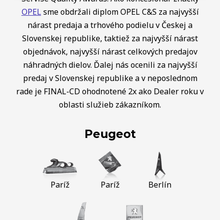
OPEL
sme obdržali diplom OPEL C&S za najvyšší
nárast predaja a trhového podielu v Českej a
Slovenskej republike, taktiež za najvyšší nárast
objednávok, najvyšší nárast celkových predajov
náhradných dielov. Ďalej nás ocenili za najvyšší
predaj v Slovenskej republike a v neposlednom
rade je FINAL-CD ohodnotené 2x ako Dealer roku v
oblasti služieb zákazníkom.
Peugeot
Paríž
Paríž
Berlín