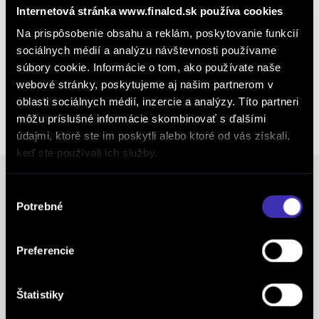
Internetová stránka www.finalcd.sk používa cookies
Kalkulácia financovania
Na prispôsobenie obsahu a reklám, poskytovanie funkcií
sociálnych médií a analýzu návštevnosti používame
súbory cookie. Informácie o tom, ako používate naše
webové stránky, poskytujeme aj našim partnerom v
Výkup vozidiel
oblasti sociálnych médií, inzercie a analýzy. Títo partneri
môžu príslušné informácie skombinovať s ďalšími
údajmi, ktoré ste im poskytli alebo ktoré od vás získali,
keď ste používali ich služby.
Výber
Ocenenia
Potrebné
súhlasu
FINAL-CD získalo prestížny certifikát AAA Highest
Preferencie
Creditworthiness, tento certifikát je jedným z
najdôležitejších Európskych štandardov
Štatistiky
definujúcich kvalitu obchodnej činnosti. Je