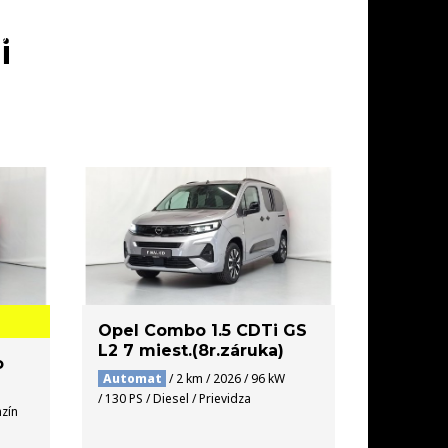
SKLADE
AKCIE
SERVIS
KONTAKT
i
Opel Combo 1.5 CDTi GS
L2 7 miest.(8r.záruka)
o
Automat
/ 2 km / 2026 / 96 kW
/ 130 PS / Diesel / Prievidza
nzín