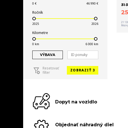
31 
2
Ročník
21 13
Možný
Kilometre
VÝBAVA
Resetovať
ZOBRAZIŤ 3
filter
Dopyt na vozidlo
Objednať náhradný diel