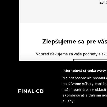
201
Zlepšujeme sa pre vás
Vopred ďakujeme za vaše podnety a sk
FINAL‑CD.
NAPÍŠTE NÁM V
Internetová stránka www.
|
Na prispôsobenie obsahu a
Ochrana osobných údajov
Informácie o kamerovýc
|
používame súbory cookie. 
dohody spoločných prevádzkovateľov
Informá
našim partnerom v oblasti 
skombinovať s ďalšími údaj
služby.