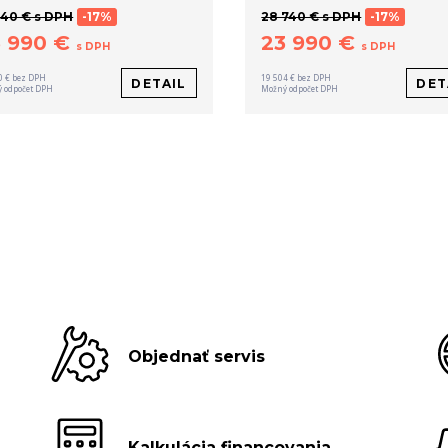
340 € s DPH
-17%
28 740 € s DPH
-17%
5 990 €
23 990 €
s DPH
s DPH
0 € bez DPH
19 504 € bez DPH
DETAIL
DET
 odpočet DPH
Možný odpočet DPH
Objednať servis
Kalkulácia financovania