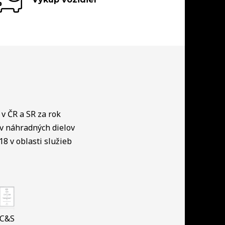
v ČR a SR za rok
ov náhradných dielov
18 v oblasti služieb
C&S