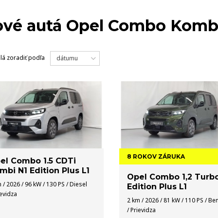
MODELY
NA 
vé autá Opel Combo Komb
lá
zoradiť podľa
dátumu
8 ROKOV ZÁRUKA
el Combo 1.5 CDTi
mbi N1 Edition Plus L1
Opel Combo 1,2 Turb
 / 2026 / 96 kW / 130 PS / Diesel
Edition Plus L1
ievidza
2 km / 2026 / 81 kW / 110 PS / Be
/ Prievidza