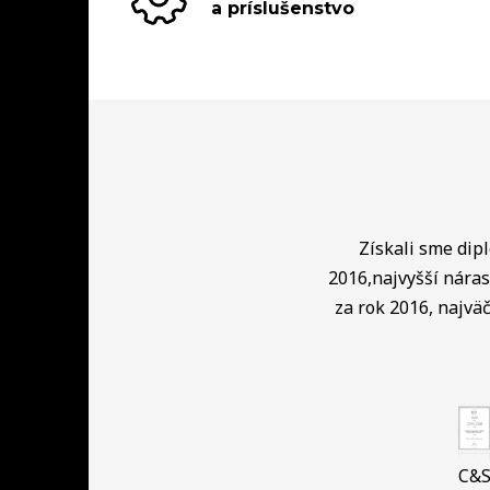
a príslušenstvo
Získali sme dip
2016,najvyšší náras
za rok 2016, najväč
C&