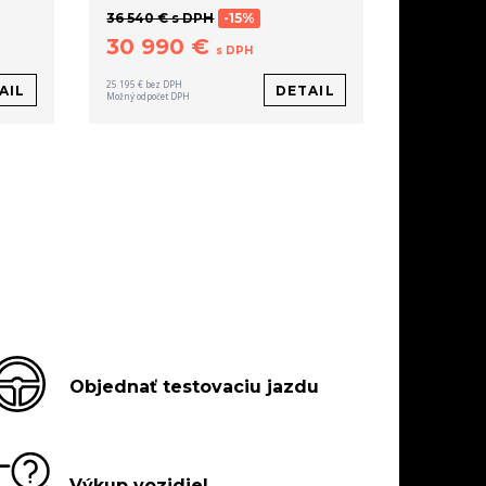
36 540 € s DPH
-15%
30 990 €
s DPH
25 195 € bez DPH
AIL
DETAIL
Možný odpočet DPH
Objednať testovaciu jazdu
Výkup vozidiel