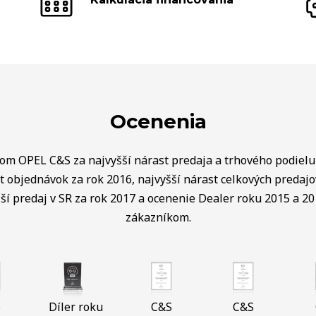
Ocenenia
lom OPEL C&S za najvyšší nárast predaja a trhového podielu 
t objednávok za rok 2016, najvyšší nárast celkových predaj
ší predaj v SR za rok 2017 a ocenenie Dealer roku 2015 a 20
zákazníkom.
S
Díler roku
C&S
C&S