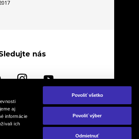
2017
Sledujte nás
Povoliť všetko
evnosti
lebo nás navštívte osobne
jeme aj
Povoliť výber
né informácie
žívali ich
Odmietnuť