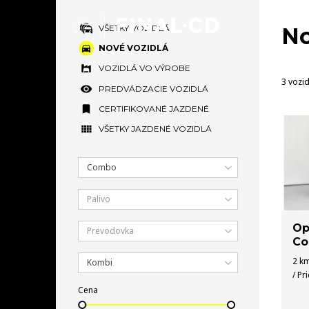
VŠETKY VOZIDLÁ
No
NOVÉ VOZIDLÁ
VOZIDLÁ VO VÝROBE
3 vozid
PREDVÁDZACIE VOZIDLÁ
CERTIFIKOVANÉ JAZDENÉ
VŠETKY JAZDENÉ VOZIDLÁ
Combo
Palivo
Op
Prevodovka
Co
2 km
Kombi
/ Pr
Cena