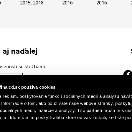
6
2015, 2018
2016
2016
 aj naďalej
úsenosti so službami
ÁŠ NÁZOR
finalcd.sk používa cookies
|
 reklám, poskytovanie funkcií sociálnych médií a analýzu návšt
a
h záznamoch
Základné časti
Informácie o tom, ako používate naše webové stránky, poskytu
cie o súboroch cookies
sociálnych médií, inzercie a analýzy. Títo partneri môžu prísluš
mi, ktoré ste im poskytli alebo ktoré od vás získali, keď ste pou