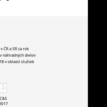
v ČR a SR za rok
ov náhradných dielov
18 v oblasti služieb
C&S
2017