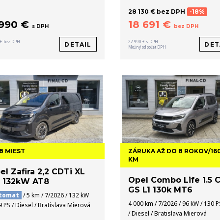
28 130 € bez DPH
-18%
 990 €
18 691 €
s DPH
bez DPH
 € bez DPH
22 990 € s DPH
DETAIL
DET
Možný odpočet DPH
 8 MIEST
ZÁRUKA AŽ DO 8 ROKOV/16
KM
el Zafira 2,2 CDTi XL
Opel Combo Life 1.5 
 132kW AT8
GS L1 130k MT6
tomat
/ 5 km / 7/2026 / 132 kW
4 000 km / 7/2026 / 96 kW / 130 P
9 PS / Diesel / Bratislava Mierová
/ Diesel / Bratislava Mierová