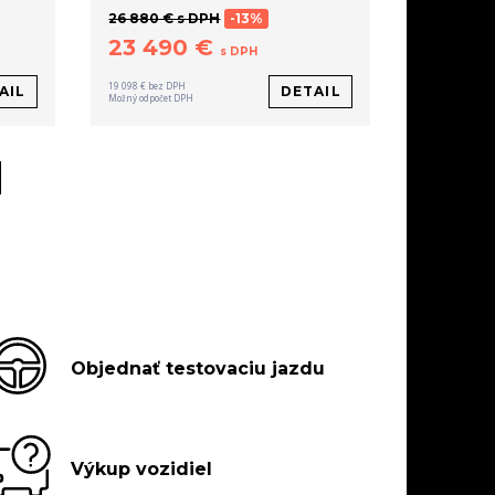
26 880 € s DPH
-13%
23 490 €
s DPH
19 098 € bez DPH
AIL
DETAIL
Možný odpočet DPH
Objednať testovaciu jazdu
Výkup vozidiel