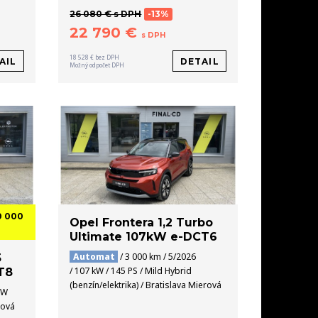
26 080 € s DPH
-13%
22 790 €
s DPH
18 528 € bez DPH
AIL
DETAIL
Možný odpočet DPH
0 000
Opel Frontera 1,2 Turbo
Ultimate 107kW e-DCT6
Automat
/ 3 000 km / 5/2026
5
/ 107 kW / 145 PS / Mild Hybrid
T8
(benzín/elektrika) / Bratislava Mierová
kW
rová