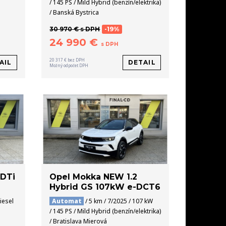
/ 145 PS / Mild Hybrid (benzín/elektrika)
/ Banská Bystrica
30 970 € s DPH
-19%
24 990 €
s DPH
20 317 € bez DPH
AIL
DETAIL
Možný odpočet DPH
CDTi
Opel Mokka NEW 1.2
Hybrid GS 107kW e-DCT6
iesel
Automat
/ 5 km / 7/2025 / 107 kW
/ 145 PS / Mild Hybrid (benzín/elektrika)
/ Bratislava Mierová