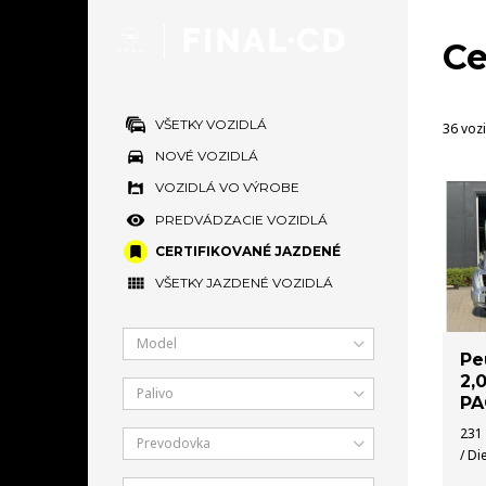
Ce
VŠETKY VOZIDLÁ
36 vozi
NOVÉ VOZIDLÁ
VOZIDLÁ VO VÝROBE
PREDVÁDZACIE VOZIDLÁ
CERTIFIKOVANÉ JAZDENÉ
VŠETKY JAZDENÉ VOZIDLÁ
Model
Pe
2,
Palivo
PA
231 
Prevodovka
/ Di