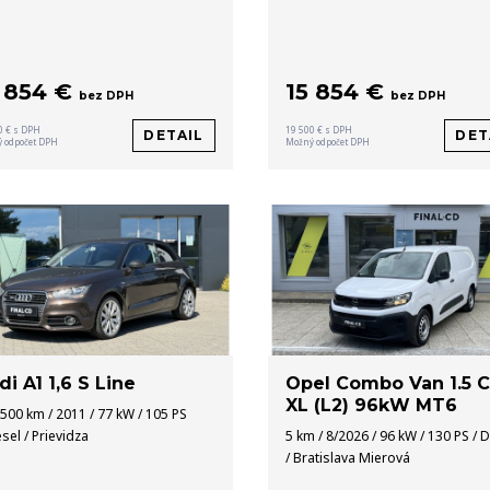
5 854 €
15 854 €
bez DPH
bez DPH
0 € s DPH
19 500 € s DPH
DETAIL
DET
 odpočet DPH
Možný odpočet DPH
di A1 1,6 S Line
Opel Combo Van 1.5 
XL (L2) 96kW MT6
500 km / 2011 / 77 kW / 105 PS
esel / Prievidza
5 km / 8/2026 / 96 kW / 130 PS / D
/ Bratislava Mierová