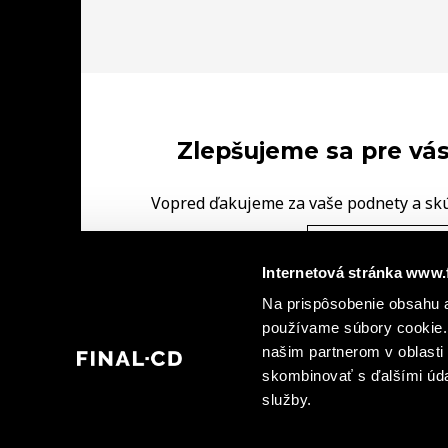
Zlepšujeme sa pre vás
Vopred ďakujeme za vaše podnety a sk
FINAL‑CD.
NAPÍŠTE NÁM V
Internetová stránka www.
|
Na prispôsobenie obsahu a
Ochrana osobných údajov
Informácie o kamerovýc
|
používame súbory cookie. 
dohody spoločných prevádzkovateľov
Informá
našim partnerom v oblasti 
skombinovať s ďalšími údaj
služby.
© 2026 FINAL - CD spol. s r. o., FINAL - CD plus, s.r.o., FINAL - CD Bratislava, spol. 
verejné sprístupnenie grafických alebo textových častí tohto obsahu alebo jeho časti v