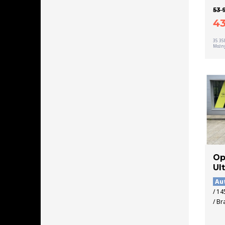
53 
4
35 35
Možný
Op
Ul
Au
/ 14
/ Br