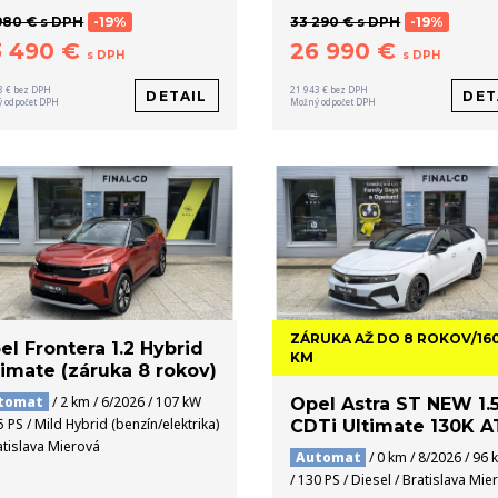
980 € s DPH
-19%
33 290 € s DPH
-19%
3 490 €
26 990 €
s DPH
s DPH
8 € bez DPH
21 943 € bez DPH
DETAIL
DET
 odpočet DPH
Možný odpočet DPH
ZÁRUKA AŽ DO 8 ROKOV/16
el Frontera 1.2 Hybrid
KM
timate (záruka 8 rokov)
tomat
/ 2 km / 6/2026 / 107 kW
Opel Astra ST NEW 1.
5 PS / Mild Hybrid (benzín/elektrika)
CDTi Ultimate 130K A
atislava Mierová
Automat
/ 0 km / 8/2026 / 96 
/ 130 PS / Diesel / Bratislava Mie