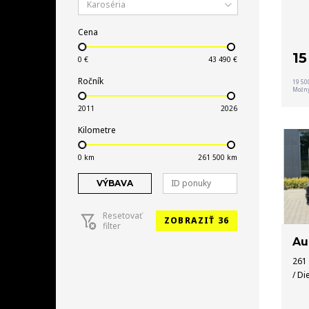
Karoséria
Cena
1
Ročník
19 50
Možný
Kilometre
VÝBAVA
Resetovať
ZOBRAZIŤ 36
filter
Au
261 
/ Di