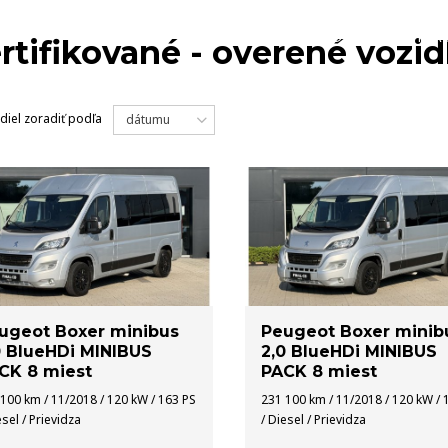
MODELY
NA 
rtifikované - overené vozid
diel
zoradiť podľa
dátumu
ugeot Boxer minibus
Peugeot Boxer minib
0 BlueHDi MINIBUS
2,0 BlueHDi MINIBUS
CK 8 miest
PACK 8 miest
100 km / 11/2018 / 120 kW / 163 PS
231 100 km / 11/2018 / 120 kW / 
esel / Prievidza
/ Diesel / Prievidza