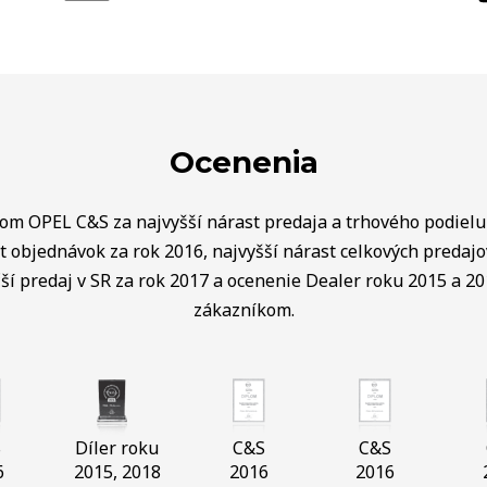
Ocenenia
lom OPEL C&S za najvyšší nárast predaja a trhového podielu 
t objednávok za rok 2016, najvyšší nárast celkových predaj
ší predaj v SR za rok 2017 a ocenenie Dealer roku 2015 a 20
zákazníkom.
S
Díler roku
C&S
C&S
6
2015, 2018
2016
2016