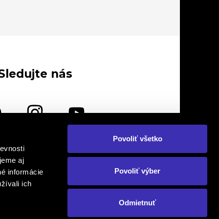
Sledujte nás
Povoliť všetko
evnosti
lebo nás navštívte osobne
jeme aj
Povoliť výber
né informácie
žívali ich
Odmietnuť
om. Prepis, kopírovanie a následné
Created by
o., FINAL - CD plus, s.r.o., FINAL - CD
ikimonos.sk