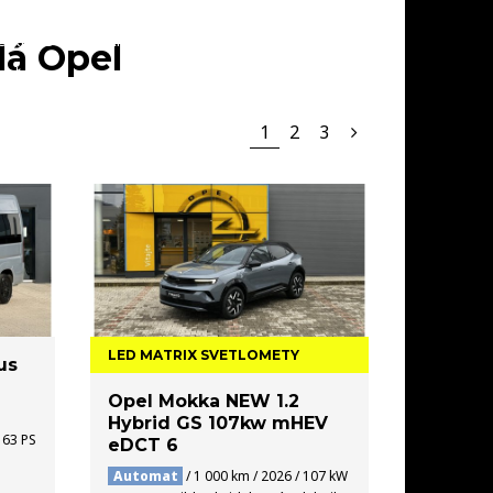
SKLADE
AKCIE
SERVIS
KONTAKT
lá Opel
1
2
3
LED MATRIX SVETLOMETY
us
Opel Mokka NEW 1.2
Hybrid GS 107kw mHEV
163 PS
eDCT 6
Automat
/ 1 000 km / 2026 / 107 kW