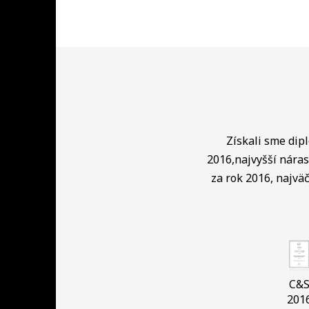
Získali sme dip
2016,najvyšší náras
za rok 2016, najväč
C&
201