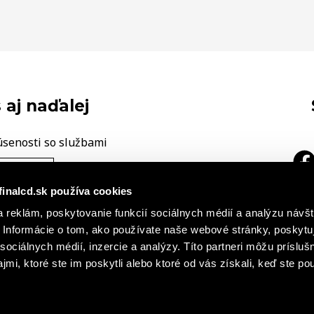
 aj naďalej
úsenosti so službami
ÁŠ NÁZOR
finalcd.sk používa cookies
|
 reklám, poskytovanie funkcií sociálnych médií a analýzu návšt
a
h záznamoch
Základné časti
Informácie o tom, ako používate naše webové stránky, poskytu
cie o súboroch cookies
sociálnych médií, inzercie a analýzy. Títo partneri môžu prísluš
mi, ktoré ste im poskytli alebo ktoré od vás získali, keď ste pou
s r. o., FINAL – CD premium, s. r. o. všetky práva vyhradené. Obsah stránok Finalcd.sk je chránený autorským zákon
erejnosti, a to akýmkoľvek spôsobom je bez predchádzajúceho písomného súhlasu spoločností FINAL - CD spol. s r. 