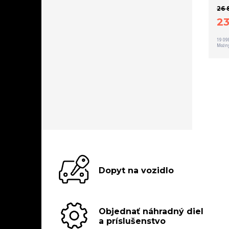
26 
2
19 09
Možný
Dopyt na vozidlo
Objednať náhradný diel
a príslušenstvo