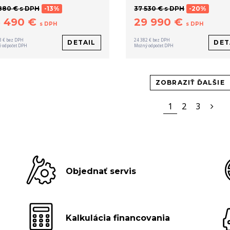
880 € s DPH
-13%
37 530 € s DPH
-20%
3 490 €
29 990 €
s DPH
s DPH
8 € bez DPH
24 382 € bez DPH
DETAIL
DET
 odpočet DPH
Možný odpočet DPH
ZOBRAZIŤ ĎALŠIE
1
2
3
Objednať servis
Kalkulácia financovania