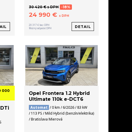
30 420 € s DPH
-18%
24 990 €
s DPH
20 317 € bez DPH
AIL
DETAIL
Možný odpočet DPH
0 000
Opel Frontera 1.2 Hybrid
Ultimate 110k e-DCT6
Automat
/ 0 km / 6/2026 / 83 kW
CDTi
/ 113 PS / Mild Hybrid (benzín/elektrika)
/ Bratislava Mierová
S