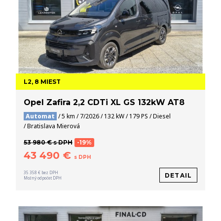
L2, 8 MIEST
Opel Zafira 2,2 CDTi XL GS 132kW AT8
Automat
/ 5 km / 7/2026 / 132 kW / 179 PS / Diesel
/ Bratislava Mierová
53 980 € s DPH
-19%
43 490 €
s DPH
35 358 € bez DPH
DETAIL
Možný odpočet DPH