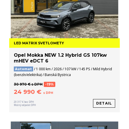
LED MATRIX SVETLOMETY
Opel Mokka NEW 1.2 Hybrid GS 107kw
mHEV eDCT 6
Automat
/ 1 000 km / 2026 / 107 kW / 145 PS / Mild Hybrid
(benzín/elektrika) / Banská Bystrica
30 970 € s DPH
-19%
24 990 €
s DPH
20 317 € bez DPH
DETAIL
Možný odpočet DPH