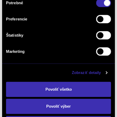
Potrebné
súhlasu
Preferencie
Štatistiky
Marketing
Opel Frontera 1.2 Hybrid Ultimate 110k e-
DCT6
Zobraziť detaily
Automat
/ 0 km / 6/2026 / 83 kW / 113 PS / Mild Hybrid
(benzín/elektrika) / Bratislava Mierová
Povoliť všetko
26 080 € s DPH
-13%
22 790 €
s DPH
Povoliť výber
18 528 € bez DPH
DETAIL
Možný odpočet DPH