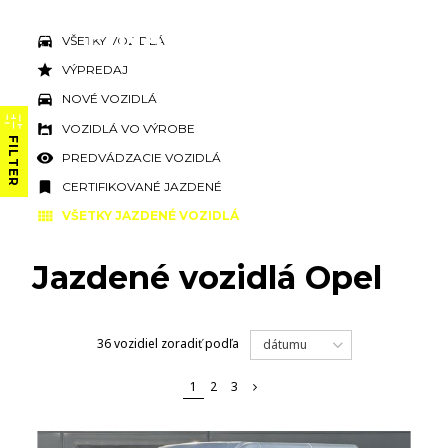
VŠETKY VOZIDLÁ
VÝPREDAJ
NOVÉ VOZIDLÁ
VOZIDLÁ VO VÝROBE
FILTER
PREDVÁDZACIE VOZIDLÁ
CERTIFIKOVANÉ JAZDENÉ
VŠETKY JAZDENÉ VOZIDLÁ
Jazdené vozidlá Opel
36 vozidiel
zoradiť podľa
dátumu
1
2
3