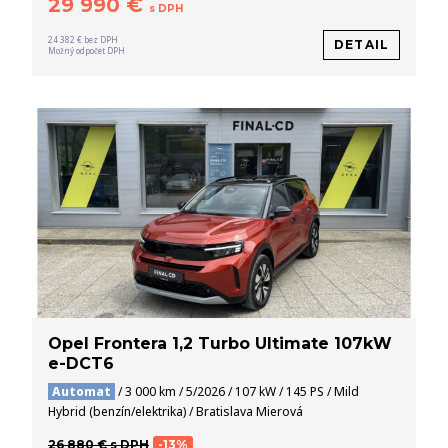
29 990 €
s DPH
24 382 € bez DPH
DETAIL
Možný odpočet DPH
Opel Frontera 1,2 Turbo Ultimate 107kW
e-DCT6
Automat
/ 3 000 km / 5/2026 / 107 kW / 145 PS / Mild
Hybrid (benzín/elektrika) / Bratislava Mierová
26 880 € s DPH
-13%