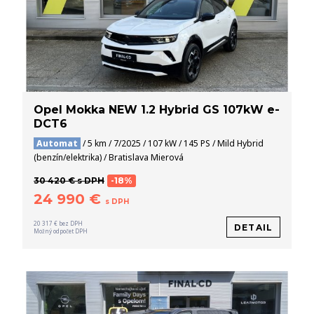
Opel Mokka NEW 1.2 Hybrid GS 107kW e-
DCT6
Automat
/ 5 km / 7/2025 / 107 kW / 145 PS / Mild Hybrid
(benzín/elektrika) / Bratislava Mierová
30 420 € s DPH
-18%
24 990 €
s DPH
20 317 € bez DPH
DETAIL
Možný odpočet DPH