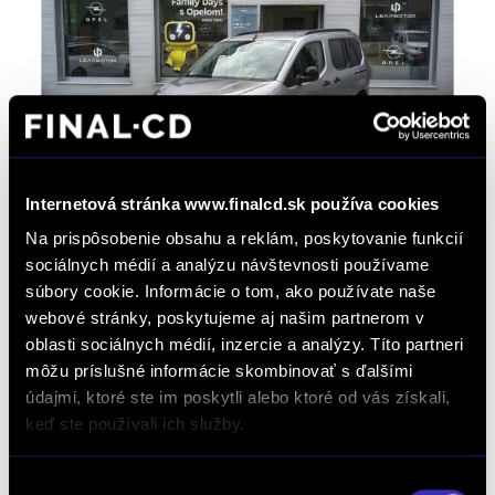
Internetová stránka www.finalcd.sk používa cookies
ZÁRUKA AŽ DO 8 ROKOV/160 000 KM
Na prispôsobenie obsahu a reklám, poskytovanie funkcií
Opel Combo Life 1.5 CDTi GS L1 130k
sociálnych médií a analýzu návštevnosti používame
MT6
súbory cookie. Informácie o tom, ako používate naše
4 000 km / 7/2026 / 96 kW / 130 PS / Diesel / Bratislava
webové stránky, poskytujeme aj našim partnerom v
Mierová
oblasti sociálnych médií, inzercie a analýzy. Títo partneri
môžu príslušné informácie skombinovať s ďalšími
33 290 € s DPH
-19%
údajmi, ktoré ste im poskytli alebo ktoré od vás získali,
26 990 €
s DPH
keď ste používali ich služby.
21 943 € bez DPH
DETAIL
Možný odpočet DPH
Výber