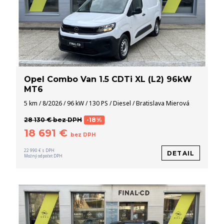
Opel Combo Van 1.5 CDTi XL (L2) 96kW
MT6
5 km / 8/2026 / 96 kW / 130 PS / Diesel / Bratislava Mierová
28 130 € bez DPH
-18%
18 691 €
bez DPH
22 990 € s DPH
DETAIL
Možný odpočet DPH