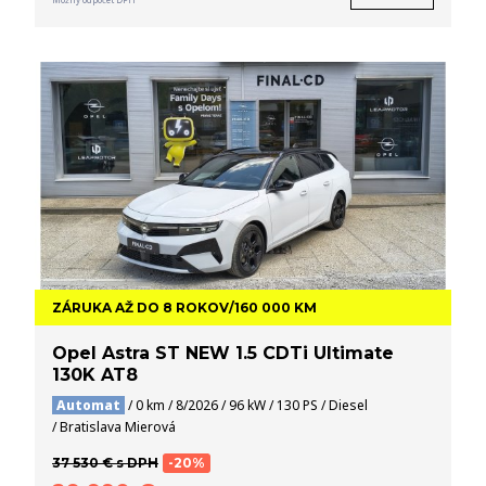
ZÁRUKA AŽ DO 8 ROKOV/160 000 KM
Opel Astra ST NEW 1.5 CDTi Ultimate
130K AT8
Automat
/ 0 km / 8/2026 / 96 kW / 130 PS / Diesel
/ Bratislava Mierová
37 530 € s DPH
-20%