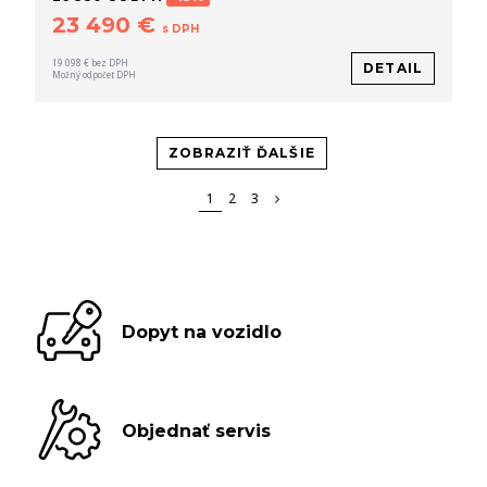
23 490 €
s DPH
19 098 € bez DPH
DETAIL
Možný odpočet DPH
ZOBRAZIŤ ĎALŠIE
1
2
3
Dopyt na vozidlo
Objednať servis