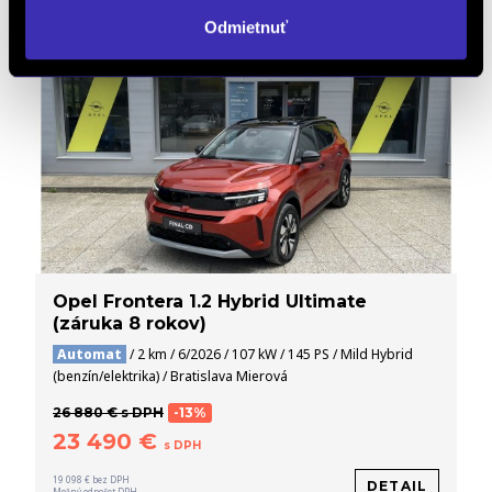
Odmietnuť
Opel Frontera 1.2 Hybrid Ultimate
(záruka 8 rokov)
Automat
/ 2 km / 6/2026 / 107 kW / 145 PS / Mild Hybrid
(benzín/elektrika) / Bratislava Mierová
26 880 € s DPH
-13%
23 490 €
s DPH
19 098 € bez DPH
DETAIL
Možný odpočet DPH