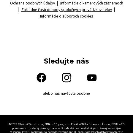
|
Ochrana osobných údajov
Informácie o kamerových záznamoch
|
|
Základné časti dohody spoločných prevádzkovateľov
Informácie o súboroch cookies
Sledujte nás
alebo nás navštívte osobne
© 2026 FINAL - CD spol. s r. o., FINAL - CD plus, s.r.o., FINAL - CD Bratislava, spol. s r. o., FINAL – CD
premium, s. r. o. všetky práva vyhradené. Obsah stránok Finalcd.sk je chránený autorským
zákonom. Prepis, kopírovanie a následné verejné sprístupnenie grafických alebo textových častí