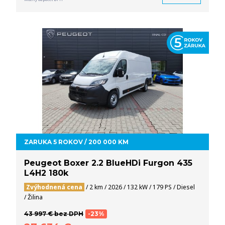
ZARUKA 5 ROKOV / 200 000 KM
Peugeot Boxer 2.2 BlueHDi Furgon 435
L4H2 180k
Zvýhodnená cena
/ 2 km / 2026 / 132 kW / 179 PS / Diesel
/ Žilina
43 997 € bez DPH
-23%