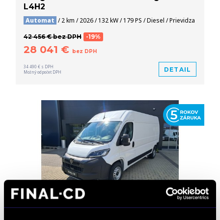
L4H2
Automat
/ 2 km / 2026 / 132 kW / 179 PS / Diesel / Prievidza
42 456 € bez DPH
-19%
28 041 €
bez DPH
34 490 € s DPH
DETAIL
Možný odpočet DPH
FINAL SALE