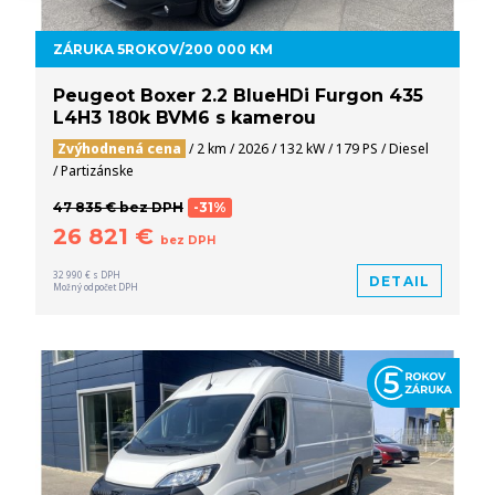
ZÁRUKA 5ROKOV/200 000 KM
Peugeot Boxer 2.2 BlueHDi Furgon 435
L4H3 180k BVM6 s kamerou
Zvýhodnená cena
/ 2 km / 2026 / 132 kW / 179 PS / Diesel
/ Partizánske
47 835 € bez DPH
-31%
26 821 €
bez DPH
32 990 € s DPH
DETAIL
Možný odpočet DPH