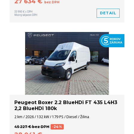
27 634 €
bez DPH
33 990 € s DPH
DETAIL
Možný odpočet DPH
Peugeot Boxer 2.2 BlueHDi FT 435 L4H3
2,2 BlueHDi 180k
2 km / 2026 / 132 kW / 179 PS / Diesel / Žilina
45 227 € bez DPH
-24%