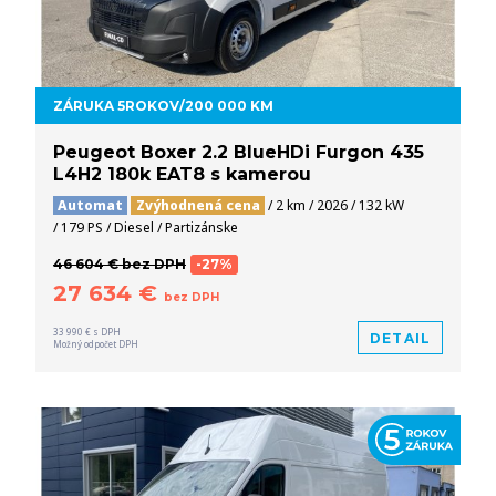
ZÁRUKA 5ROKOV/200 000 KM
Peugeot Boxer 2.2 BlueHDi Furgon 435
L4H2 180k EAT8 s kamerou
Automat
Zvýhodnená cena
/ 2 km / 2026 / 132 kW
/ 179 PS / Diesel / Partizánske
46 604 € bez DPH
-27%
27 634 €
bez DPH
33 990 € s DPH
DETAIL
Možný odpočet DPH