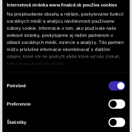
Internetová stránka www.finalcd.sk používa cookies
Peugeot Boxer 2,2 HDi Furgon L3H2
Na prispôsobenie obsahu a reklám, poskytovanie funkcií
Automat
/ 2 km / 2026 / 132 kW / 179 PS / Diesel / Prievidza
sociálnych médií a analýzu návštevnosti používame
46 863 € bez DPH
-28%
súbory cookie. Informácie o tom, ako používate naše
27 390 €
bez DPH
webové stránky, poskytujeme aj našim partnerom v
oblasti sociálnych médií, inzercie a analýzy. Títo partneri
33 690 € s DPH
DETAIL
Možný odpočet DPH
môžu príslušné informácie skombinovať s ďalšími
údajmi, ktoré ste im poskytli alebo ktoré od vás získali,
keď ste používali ich služby.
Výber
Potrebné
súhlasu
Preferencie
Štatistiky
ZÁRUKA 5ROKOV/200 000 KM