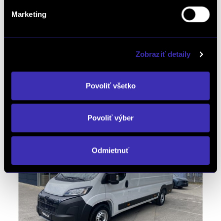
Marketing
Peugeot Boxer 2.2 BlueHDi Furgon 435
L4H2 180k s kamerou
Zvýhodnená cena
/ 2 km / 2026 / 132 kW / 179 PS / Diesel
/ Partizánske
Zobraziť detaily
43 037 € bez DPH
-26%
26 008 €
bez DPH
Povoliť všetko
31 990 € s DPH
DETAIL
Možný odpočet DPH
Povoliť výber
Odmietnuť