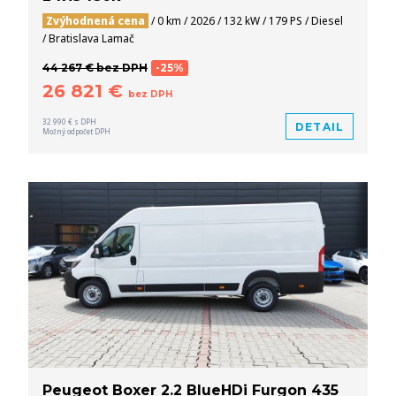
Zvýhodnená cena
/ 0 km / 2026 / 132 kW / 179 PS / Diesel
/ Bratislava Lamač
44 267 € bez DPH
-25%
26 821 €
bez DPH
32 990 € s DPH
DETAIL
Možný odpočet DPH
Peugeot Boxer 2.2 BlueHDi Furgon 435