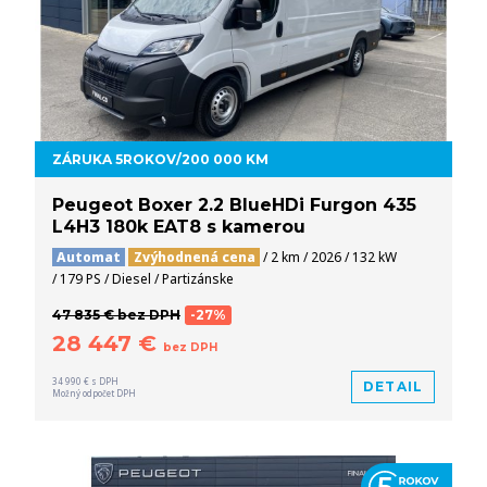
ZÁRUKA 5ROKOV/200 000 KM
Peugeot Boxer 2.2 BlueHDi Furgon 435
L4H3 180k EAT8 s kamerou
Automat
Zvýhodnená cena
/ 2 km / 2026 / 132 kW
/ 179 PS / Diesel / Partizánske
47 835 € bez DPH
-27%
28 447 €
bez DPH
34 990 € s DPH
DETAIL
Možný odpočet DPH