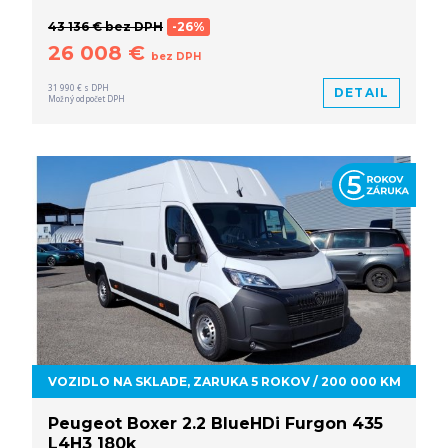
43 136 € bez DPH
-26%
26 008 €
bez DPH
31 990 € s DPH
DETAIL
Možný odpočet DPH
VOZIDLO NA SKLADE, ZARUKA 5 ROKOV / 200 000 KM
Peugeot Boxer 2.2 BlueHDi Furgon 435
L4H3 180k