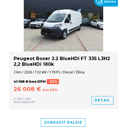
Peugeot Boxer 2.2 BlueHDi FT 335 L3H2
2,2 BlueHDi 180k
2 km / 2026 / 132 kW / 179 PS / Diesel / Žilina
41 168 € bez DPH
-22%
26 008 €
bez DPH
31 990 € s DPH
DETAIL
Možný odpočet DPH
ZOBRAZIŤ ĎALŠIE