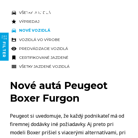
VŠETKY VOZIDLÁ
VÝPREDAJ
NOVÉ VOZIDLÁ
VOZIDLÁ VO VÝROBE
FILTER
PREDVÁDZACIE VOZIDLÁ
CERTIFIKOVANÉ JAZDENÉ
VŠETKY JAZDENÉ VOZIDLÁ
Nové autá Peugeot
Boxer Furgon
Peugeot si uvedomuje, že každý podnikateľ má od
firemnej dodávky iné požiadavky. Aj preto pri
modeli Boxer prišiel s viacerými alternatívami, pri