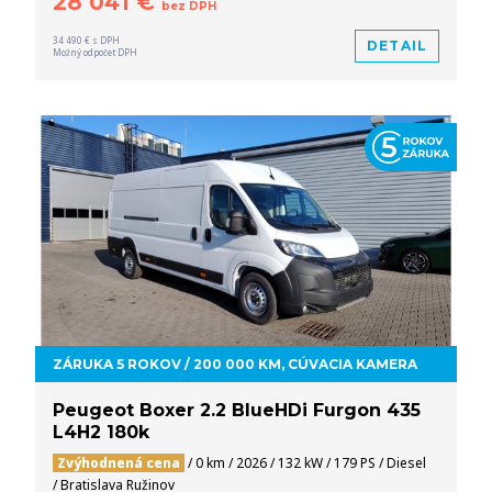
28 041 €
bez DPH
34 490 € s DPH
DETAIL
Možný odpočet DPH
ZÁRUKA 5 ROKOV / 200 000 KM, CÚVACIA KAMERA
Peugeot Boxer 2.2 BlueHDi Furgon 435
L4H2 180k
Zvýhodnená cena
/ 0 km / 2026 / 132 kW / 179 PS / Diesel
/ Bratislava Ružinov