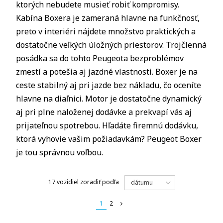
ktorých nebudete musieť robiť kompromisy.
Kabína Boxera je zameraná hlavne na funkčnosť,
preto v interiéri nájdete množstvo praktických a
dostatočne veľkých úložných priestorov. Trojčlenná
posádka sa do tohto Peugeota bezproblémov
zmestí a potešia aj jazdné vlastnosti. Boxer je na
ceste stabilný aj pri jazde bez nákladu, čo oceníte
hlavne na diaľnici. Motor je dostatočne dynamický
aj pri plne naloženej dodávke a prekvapí vás aj
prijateľnou spotrebou. Hľadáte firemnú dodávku,
ktorá vyhovie vašim požiadavkám? Peugeot Boxer
je tou správnou voľbou.
17 vozidiel
zoradiť podľa
dátumu
1
2