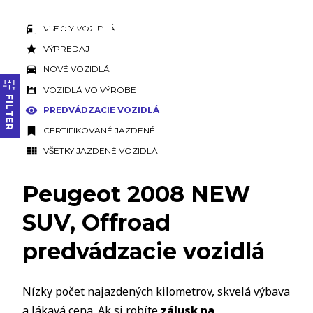
VŠETKY VOZIDLÁ
VÝPREDAJ
NOVÉ VOZIDLÁ
VOZIDLÁ VO VÝROBE
FILTER
PREDVÁDZACIE VOZIDLÁ
CERTIFIKOVANÉ JAZDENÉ
VŠETKY JAZDENÉ VOZIDLÁ
Peugeot 2008 NEW
SUV, Offroad
predvádzacie vozidlá
Nízky počet najazdených kilometrov, skvelá výbava
a lákavá cena. Ak si robíte
zálusk na