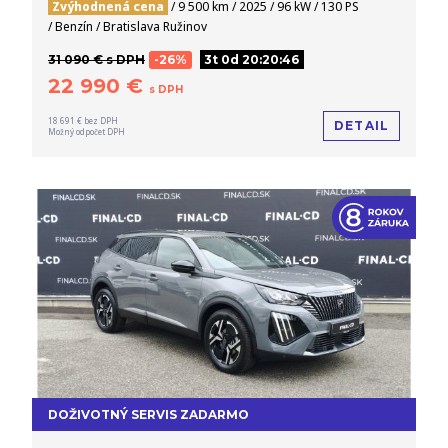
Zvýhodnená cena
/ 9 500 km / 2025 / 96 kW / 130 PS
/ Benzín / Bratislava Ružinov
31 090 € s DPH
-26%
3t 0d 20:20:45
22 990 €
s DPH
18 691 € bez DPH
DETAIL
Možný odpočet DPH
DOŽIVOTNÝ SERVIS ZADARMO