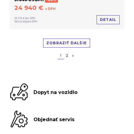
24 940 €
s DPH
20 276 € bez DPH
DETAIL
Možný odpočet DPH
ZOBRAZIŤ ĎALŠIE
1
2
Dopyt na vozidlo
Objednať servis