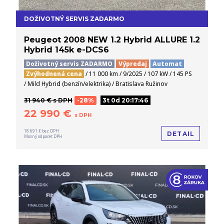
DOŽIVOTNÝ SERVIS ZADARMO
Peugeot 2008 NEW 1.2 Hybrid ALLURE 1.2
Hybrid 145k e-DCS6
Doživotný servis ZADARMO
Výpredaj
Automat
Zvýhodnená cena
/ 11 000 km / 9/2025 / 107 kW / 145 PS
/ Mild Hybrid (benzín/elektrika) / Bratislava Ružinov
31 940 € s DPH
-28%
3t 0d 20:17:45
22 990 €
s DPH
18 691 € bez DPH
DETAIL
Možný odpočet DPH