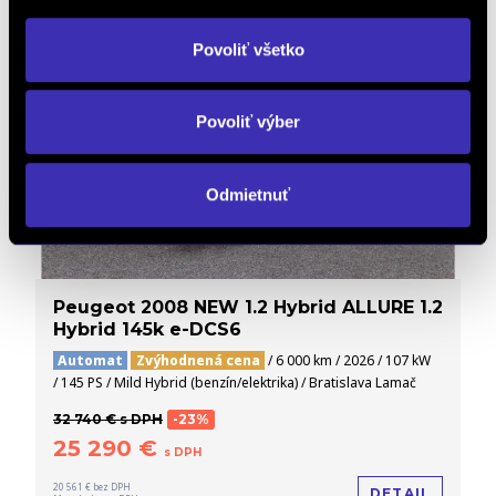
Povoliť všetko
Povoliť výber
Odmietnuť
Peugeot 2008 NEW 1.2 Hybrid ALLURE 1.2
Hybrid 145k e-DCS6
Automat
Zvýhodnená cena
/ 6 000 km / 2026 / 107 kW
/ 145 PS / Mild Hybrid (benzín/elektrika) / Bratislava Lamač
32 740 € s DPH
-23%
25 290 €
s DPH
20 561 € bez DPH
DETAIL