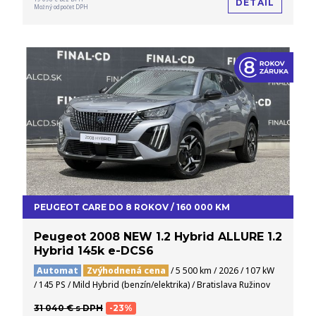
DETAIL
Možný odpočet DPH
PEUGEOT CARE DO 8 ROKOV / 160 000 KM
Peugeot 2008 NEW 1.2 Hybrid ALLURE 1.2
Hybrid 145k e-DCS6
Automat
Zvýhodnená cena
/ 5 500 km / 2026 / 107 kW
/ 145 PS / Mild Hybrid (benzín/elektrika) / Bratislava Ružinov
31 040 € s DPH
-23%