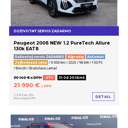
DOŽIVOTNÝ SERVIS ZADARMO
Peugeot 2008 NEW 1.2 PureTech Allure
130k EAT8
Doživotný servis ZADARMO
Výpredaj
Automat
Zvýhodnená cena
/ 9 000 km / 2025 / 96 kW / 130 PS
/ Benzín / Bratislava Lamač
30 140 € s DPH
-27%
3t 0d 20:16:45
21 990 €
s DPH
17 878 € bez DPH
DETAIL
Možný odpočet DPH