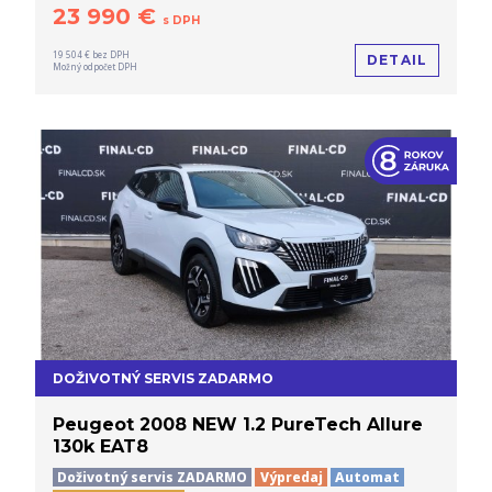
23 990 €
s DPH
19 504 € bez DPH
DETAIL
Možný odpočet DPH
DOŽIVOTNÝ SERVIS ZADARMO
Peugeot 2008 NEW 1.2 PureTech Allure
130k EAT8
Doživotný servis ZADARMO
Výpredaj
Automat