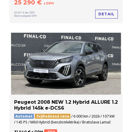
25 290 €
s DPH
20 561 € bez DPH
DETAIL
Možný odpočet DPH
Peugeot 2008 NEW 1.2 Hybrid ALLURE 1.2
Hybrid 145k e-DCS6
Automat
Zvýhodnená cena
/ 6 000 km / 2026 / 107 kW
/ 145 PS / Mild Hybrid (benzín/elektrika) / Bratislava Lamač
31 040 € s DPH
-20%