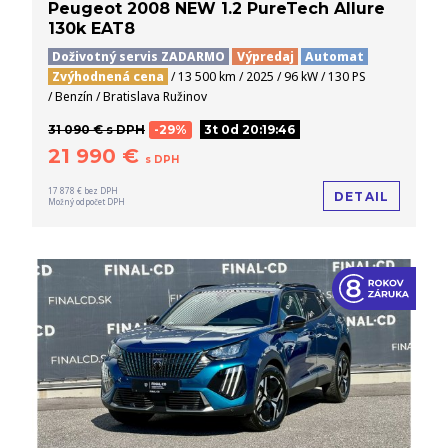
Peugeot 2008 NEW 1.2 PureTech Allure
130k EAT8
Doživotný servis ZADARMO
Výpredaj
Automat
Zvýhodnená cena
/ 13 500 km / 2025 / 96 kW / 130 PS
/ Benzín / Bratislava Ružinov
31 090 € s DPH
-29%
3t 0d 20:19:45
21 990 €
s DPH
17 878 € bez DPH
DETAIL
Možný odpočet DPH