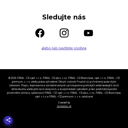
Sledujte nás
alebo nás navštívte osobne
© 2026 FINAL - CD spol. s r. o., FINAL - CD plus, s.r.o., FINAL - CD Bratislava, spol. s r. o., FINAL – CD
premium, s. r. o. všetky práva vyhradené. Obsah stránok Finalcd.sk je chránený autorským
zákonom. Prepis, kopírovanie a následné verejné sprístupnenie grafických alebo textových častí
tohto obsahu alebo jeho časti verejnosti, a to akýmkoľvek spôsobom je bez predchádzajúceho
písomného súhlasu spoločností FINAL - CD spol. s r. o., FINAL - CD plus, s.r.o., FINAL - CD Bratislava,
spol. s r. o. a FINAL – CD premium, s. r. o. zakázané.
Created by
ikimonos.sk