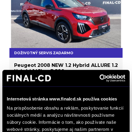
DOŽIVOTNÝ SERVIS ZADARMO
Peugeot 2008 NEW 1.2 Hybrid ALLURE 1.2
Hybrid 145k e-DCS6
Doživotný servis ZADARMO
Výpredaj
Automat
Zvýhodnená cena
/ 22 000 km / 2025 / 107 kW / 145 PS
/ Mild Hybrid (benzín/elektrika) / Bratislava Ružinov
Internetová stránka www.finalcd.sk používa cookies
32 690 € s DPH
-30%
3t 0d 20:03:45
22 990 €
Na prispôsobenie obsahu a reklám, poskytovanie funkcií
s DPH
sociálnych médií a analýzu návštevnosti používame
18 691 € bez DPH
DETAIL
súbory cookie. Informácie o tom, ako používate naše
Možný odpočet DPH
webové stránky, poskytujeme aj našim partnerom v