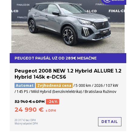
PEUGEOT PAUŠÁL UŽ OD 289€ MESAČNE
Peugeot 2008 NEW 1.2 Hybrid ALLURE 1.2
Hybrid 145k e-DCS6
Automat
Zvýhodnená cena
/ 5 000 km / 2026 / 107 kW
/ 145 PS / Mild Hybrid (benzín/elektrika) / Bratislava Ružinov
32 740 € s DPH
-24%
24 990 €
s DPH
20 317 € bez DPH
DETAIL
Možný odpočet DPH