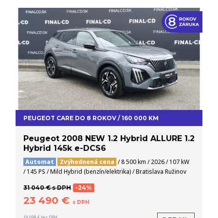
PEUGEOT CARE DO 8 ROKOV / 160 000 KM
Peugeot 2008 NEW 1.2 Hybrid ALLURE 1.2
Hybrid 145k e-DCS6
Automat
Zvýhodnená cena
/ 8 500 km / 2026 / 107 kW
/ 145 PS / Mild Hybrid (benzín/elektrika) / Bratislava Ružinov
31 040 € s DPH
-24%
23 490 €
s DPH
19 098 € bez DPH