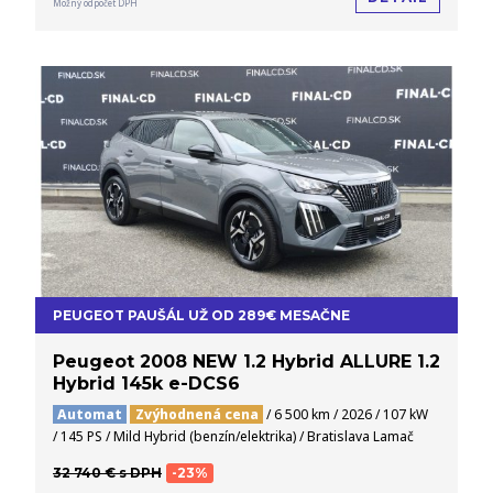
Možný odpočet DPH
PEUGEOT PAUŠÁL UŽ OD 289€ MESAČNE
Peugeot 2008 NEW 1.2 Hybrid ALLURE 1.2
Hybrid 145k e-DCS6
Automat
Zvýhodnená cena
/ 6 500 km / 2026 / 107 kW
/ 145 PS / Mild Hybrid (benzín/elektrika) / Bratislava Lamač
32 740 € s DPH
-23%