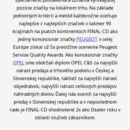
pozície značky na lokálnom trhu. Na základe
jednotných kritérií a metód každoročne oceňuje
najlepšie z najlepších značiek v takmer 90
krajinách na piatich kontinentoch FINAL-CD ako
jediný koncesionár značky
PEUGEOT
v celej
Európe získal už 5x prestížne ocenenie Peugeot
Servise Quality Awards. Ako koncesionár značky
OPEL
sme obdržali diplom OPEL C&S za najvyšší
nárast predaja a trhového podielu v Českej a
Slovenskej republike, taktiež za najvyšší nárast
objednávok, najvyšší nárast celkových predajov
náhradných dielov. Ďalej nás ocenili za najvyšší
predaj v Slovenskej republike a v neposlednom
rade je FINAL-CD ohodnotené 2x ako Dealer roku v
oblasti služieb zákazníkom.