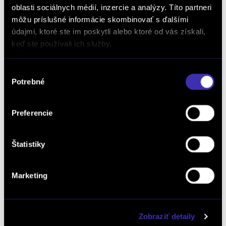
oblasti sociálnych médií, inzercie a analýzy. Títo partneri
môžu príslušné informácie skombinovať s ďalšími
údajmi, ktoré ste im poskytli alebo ktoré od vás získali,
keď ste používali ich služby.
Výber
Potrebné
súhlasu
Preferencie
Peugeot 2008 NEW 1.2 Hybrid ALLURE 1.2
Hybrid 145k e-DCS6
Štatistiky
Automat
Zvýhodnená cena
/ 4 200 km / 2026 / 107 kW
/ 145 PS / Mild Hybrid (benzín/elektrika) / Žilina
Marketing
30 490 € s DPH
-20%
24 490 €
s DPH
19 911 € bez DPH
DETAIL
Zobraziť detaily
Možný odpočet DPH