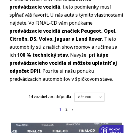
predvádzacie vozidlá
, tieto podmienky musí
spĺňať váš favorit. U nás autá s týmito vlastnosťami
nájdete. Vo FINAL-CD vám ponúkame
predvádzacie vozidlá značiek Peugeot, Opel,
Citroën, DS, Volvo, Jaguar a Land Rover
. Tieto
automobily sú z našich showroomov a ručíme za
ich
100 % technický stav
. Navyše, pri
kúpe
predvádzacieho vozidla si môžete uplatniť aj
odpočet DPH
. Pozrite si našu ponuku
predvádzacích automobilov v špičkovom stave.
14 vozidiel
zoradiť podľa
dátumu
1
2