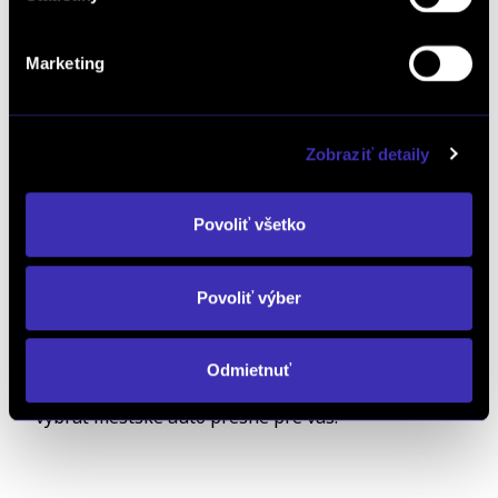
Marketing
Prekvapivo obratné
mestské auto Peugeot e-208
Zobraziť detaily
môže byť vaše už od necelých 34 000 €.
Povoliť všetko
Tip na záver
Zvažujete kúpu mestského auta? Pozrite si celú
Povoliť výber
našu
ponuku vozidiel
. Ak s výberom potrebujete
poradiť, neváhajte nás kontaktovať alebo navštívte
Odmietnuť
jednu z našich pobočiek. Radi vám pomôžeme
vybrať mestské auto presne pre vás.