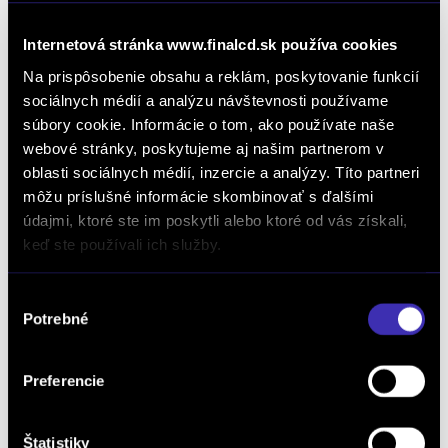
Obľúbenou voľbou je napríklad Peugeot e-208,
ktorý je elektrickým súrodencom jedného z
Internetová stránka www.finalcd.sk používa cookies
najpredávanejších áut v Európe,
Peugeotu 208
,
Na prispôsobenie obsahu a reklám, poskytovanie funkcií
mimochodom taktiež šarmantného mestského
sociálnych médií a analýzu návštevnosti používame
auta s nízkou spotrebou.
súbory cookie. Informácie o tom, ako používate naše
webové stránky, poskytujeme aj našim partnerom v
Toto malé elektrické auto pýšiace sa dojazdom 340
oblasti sociálnych médií, inzercie a analýzy. Títo partneri
km sa nabije už za 30 minút a umožní vám
môžu príslušné informácie skombinovať s ďalšími
nabíjanie, predhriatie aj klimatizáciu ovládať aj na
údajmi, ktoré ste im poskytli alebo ktoré od vás získali,
diaľku. Vďaka jeho jazdným vlastnostiam si s nim
keď ste používali ich služby.
užijete množstvo zábavy pri šoférovaní a zároveň
ušetrite náklady na pohonné hmoty.
Výber
Potrebné
súhlasu
Preferencie
Štatistiky