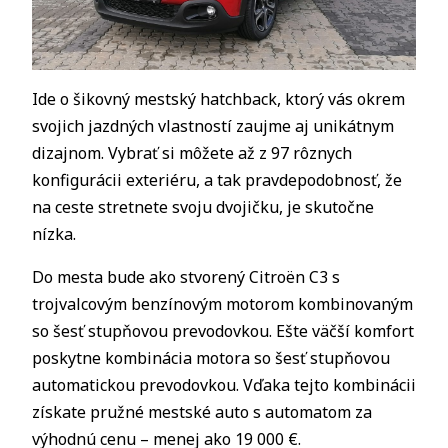
Ide o šikovný mestský hatchback, ktorý vás okrem
svojich jazdných vlastností zaujme aj unikátnym
dizajnom. Vybrať si môžete až z 97 rôznych
konfigurácii exteriéru, a tak pravdepodobnosť, že
na ceste stretnete svoju dvojičku, je skutočne
nízka.
Do mesta bude ako stvorený Citroën C3 s
trojvalcovým benzínovým motorom kombinovaným
so šesť stupňovou prevodovkou. Ešte väčší komfort
poskytne kombinácia motora so šesť stupňovou
automatickou prevodovkou. Vďaka tejto kombinácii
získate pružné mestské auto s automatom za
výhodnú cenu – menej ako 19 000 €.