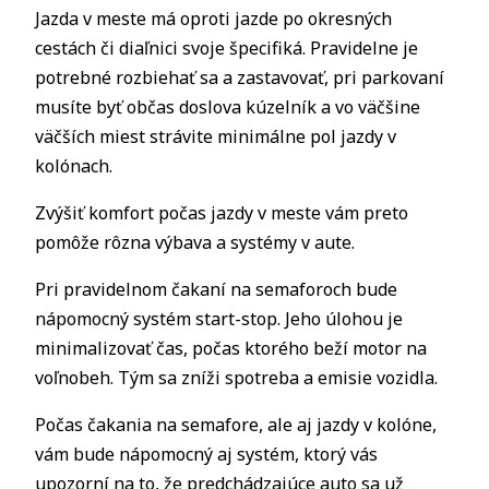
Jazda v meste má oproti jazde po okresných
cestách či diaľnici svoje špecifiká. Pravidelne je
potrebné rozbiehať sa a zastavovať, pri parkovaní
musíte byť občas doslova kúzelník a vo väčšine
väčších miest strávite minimálne pol jazdy v
kolónach.
Zvýšiť komfort počas jazdy v meste vám preto
pomôže rôzna výbava a systémy v aute.
Pri pravidelnom čakaní na semaforoch bude
nápomocný systém start-stop. Jeho úlohou je
minimalizovať čas, počas ktorého beží motor na
voľnobeh. Tým sa zníži spotreba a emisie vozidla.
Počas čakania na semafore, ale aj jazdy v kolóne,
vám bude nápomocný aj systém, ktorý vás
upozorní na to, že predchádzajúce auto sa už