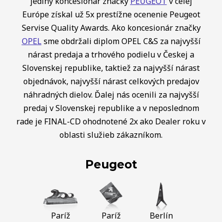
jediný koncesionár značky
PEUGEOT
v celej
Európe získal už 5x prestížne ocenenie Peugeot
Servise Quality Awards. Ako koncesionár značky
OPEL
sme obdržali diplom OPEL C&S za najvyšší
nárast predaja a trhového podielu v Českej a
Slovenskej republike, taktiež za najvyšší nárast
objednávok, najvyšší nárast celkových predajov
náhradných dielov. Ďalej nás ocenili za najvyšší
predaj v Slovenskej republike a v neposlednom
rade je FINAL-CD ohodnotené 2x ako Dealer roku v
oblasti služieb zákazníkom.
Peugeot
Paríž
Paríž
Berlín