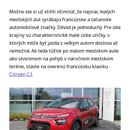
Možno ste si už stihli všimnúť, že najviac malých
mestských áut vyrábajú francúzske a talianske
automobilové značky. Dôvod je jednoduchý. Pre obe
krajiny sú charakteristické malé úzke uličky, v
ktorých môže byť jazda s veľkým autom doslova až
nemožná. Ak teda túžite po malom mestskom aute
ako stvorenom na pohyb v náročnom mestskom
teréne, stavte na overenú francúzsku klasiku -
Citroën C3
.