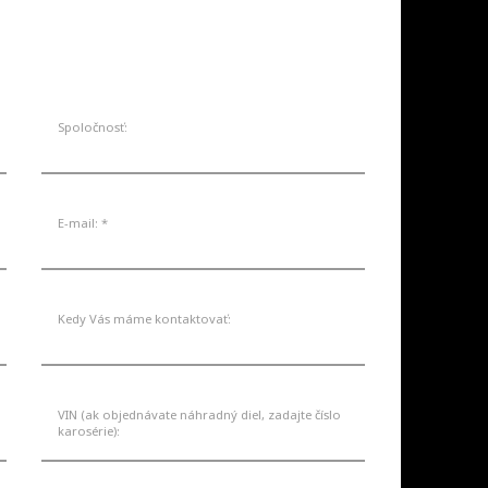
MODELY
AKCIE
SERVIS
KONTAKT
Spoločnosť:
E-mail: *
Kedy Vás máme kontaktovať:
VIN (ak objednávate náhradný diel, zadajte číslo
karosérie):