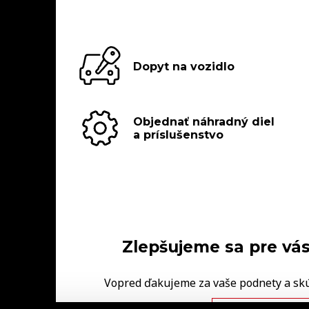
Dopyt na vozidlo
Objednať náhradný diel
a príslušenstvo
Zlepšujeme sa pre vás
Vopred ďakujeme za vaše podnety a sk
FINAL‑CD.
NAPÍŠTE NÁM V