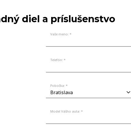
NA SKLADE
dný diel a príslušenstvo
Vaše meno: *
Telefón: *
Pobočka: *
Model Vášho auta: *