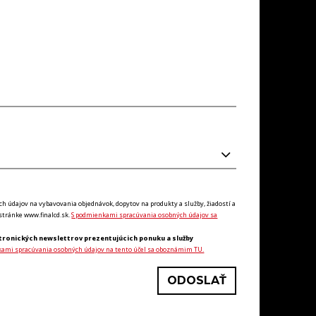
údajov na vybavovania objednávok, dopytov na produkty a služby, žiadostí a
tránke www.finalcd.sk.
S podmienkami spracúvania osobných údajov sa
tronických newslettrov prezentujúcich ponuku a služby
kami spracúvania osobných údajov na tento účel sa oboznámim TU.