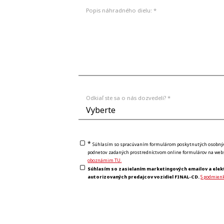
Popis náhradného dielu: *
Odkiaľ ste sa o nás dozvedeli? *
*
Súhlasím so spracúvaním formulárom poskytnutých osobných 
podnetov zadaných prostredníctvom online formulárov na webs
oboznámim TU.
Súhlasím so zasielaním marketingových emailov a elek
autorizovaných predajcov vozidiel FINAL-CD.
S podmien