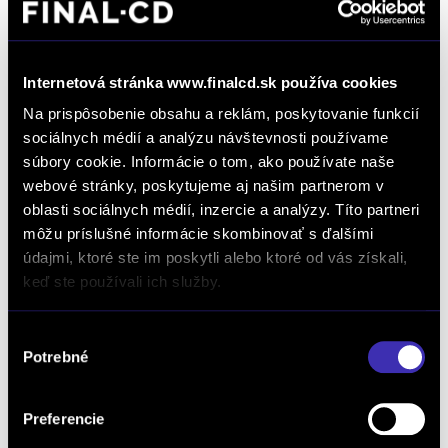
*
Súhlasím so spracúvaním formulárom poskytnutých osobných údajov na
vybavovania objednávok, dopytov na produkty a služby, žiadostí a podnetov zadaných
prostredníctvom online formulárov na webstránke www.finalcd.sk.
S podmienkami
spracúvania osobných údajov sa oboznámim TU.
Súhlasím so zasielaním marketingových emailov a elektronických
Internetová stránka www.finalcd.sk používa cookies
newslettrov prezentujúcich ponuku a služby autorizovaných predajcov
vozidiel FINAL-CD.
S podmienkami spracúvania osobných údajov na tento účel sa
Na prispôsobenie obsahu a reklám, poskytovanie funkcií
oboznámim TU.
sociálnych médií a analýzu návštevnosti používame
súbory cookie. Informácie o tom, ako používate naše
webové stránky, poskytujeme aj našim partnerom v
oblasti sociálnych médií, inzercie a analýzy. Títo partneri
môžu príslušné informácie skombinovať s ďalšími
údajmi, ktoré ste im poskytli alebo ktoré od vás získali,
keď ste používali ich služby.
Dopyt na vozidlo
Výber
Potrebné
súhlasu
Objednať servis
Preferencie