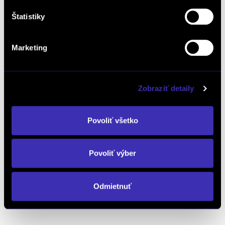
Štatistiky
Objednať testovaciu jazdu
Marketing
Objednať náhradný diel
a príslušenstvo
Zobraziť detaily
Kalkulácia financovania
Povoliť všetko
Povoliť výber
Výkup vozidiel
Odmietnuť