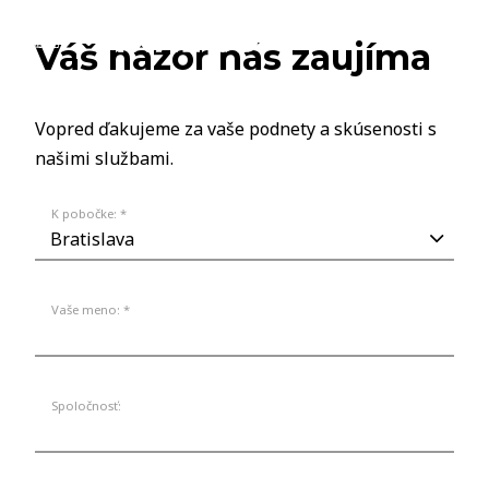
Váš názor nás zaujíma
Vopred ďakujeme za vaše podnety a skúsenosti s
našimi službami.
K pobočke: *
Vaše meno: *
Spoločnosť: