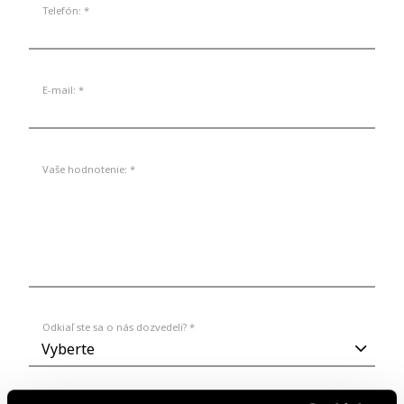
Telefón: *
E-mail: *
Vaše hodnotenie: *
Odkiaľ ste sa o nás dozvedeli? *