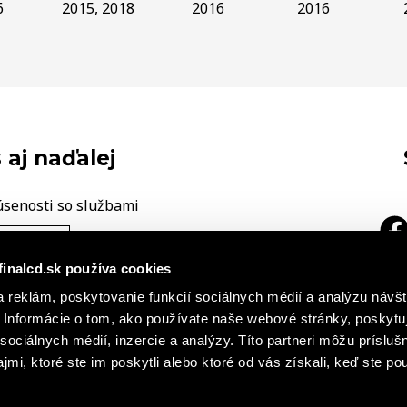
6
2015, 2018
2016
2016
 aj naďalej
úsenosti so službami
ÁŠ NÁZOR
finalcd.sk používa cookies
|
 reklám, poskytovanie funkcií sociálnych médií a analýzu návšt
a
h záznamoch
Základné časti
Informácie o tom, ako používate naše webové stránky, poskytu
cie o súboroch cookies
sociálnych médií, inzercie a analýzy. Títo partneri môžu prísluš
mi, ktoré ste im poskytli alebo ktoré od vás získali, keď ste pou