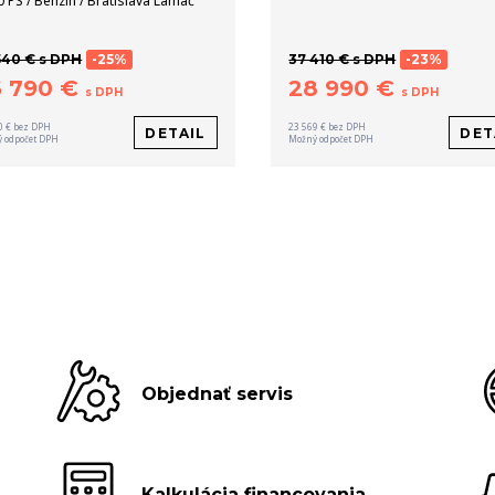
0 PS / Benzín / Bratislava Lamač
540 € s DPH
-25%
37 410 € s DPH
-23%
6 790 €
28 990 €
s DPH
s DPH
0 € bez DPH
23 569 € bez DPH
DETAIL
DET
 odpočet DPH
Možný odpočet DPH
Objednať servis
Kalkulácia financovania