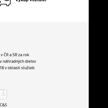
v ČR a SR za rok
ov náhradných dielov
18 v oblasti služieb
C&S