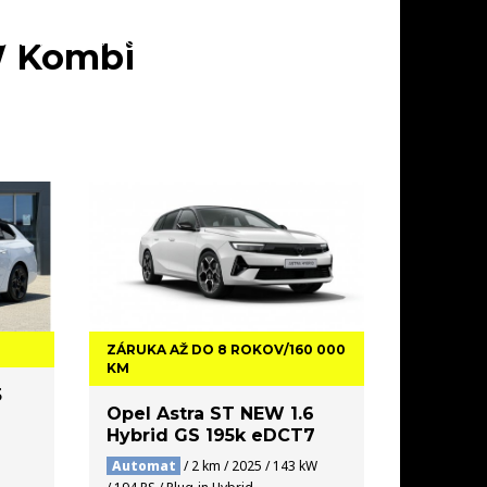
SKLADE
AKCIE
SERVIS
KONTAKT
W Kombi
ZÁRUKA AŽ DO 8 ROKOV/160 000
KM
5
Opel Astra ST NEW 1.6
Hybrid GS 195k eDCT7
Automat
/ 2 km / 2025 / 143 kW