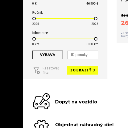
/ 13
Ročník
35 
2
Kilometre
21 78
Možný
VÝBAVA
Resetovať
ZOBRAZIŤ 3
filter
Dopyt na vozidlo
Objednať náhradný diel