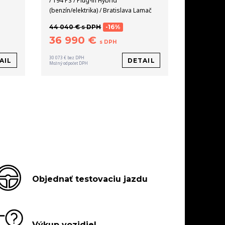
/ 194 PS / Plug-in Hybrid
(benzín/elektrika) / Bratislava Lamač
44 040 € s DPH
-16%
36 990 €
s DPH
30 073 € bez DPH
AIL
DETAIL
Možný odpočet DPH
Objednať testovaciu jazdu
Výkup vozidiel