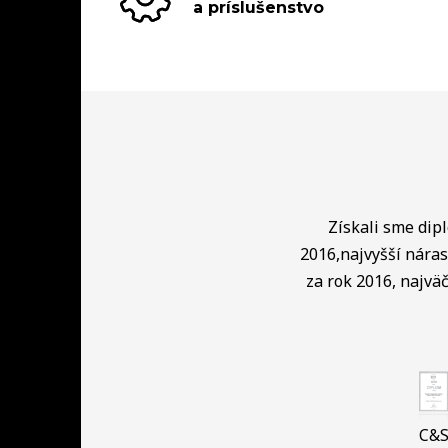
a príslušenstvo
Získali sme dip
2016,najvyšší náras
za rok 2016, najväč
C&