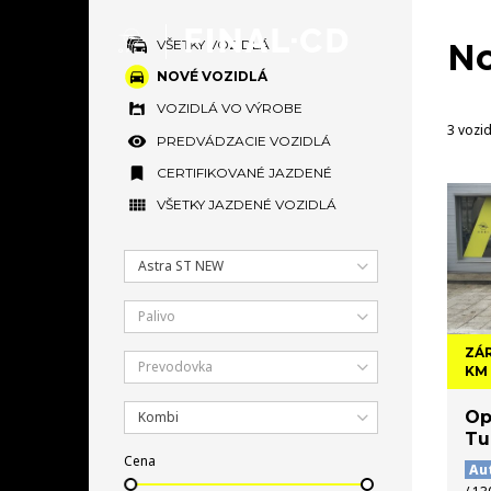
VŠETKY VOZIDLÁ
No
NOVÉ VOZIDLÁ
VOZIDLÁ VO VÝROBE
3 vozid
PREDVÁDZACIE VOZIDLÁ
CERTIFIKOVANÉ JAZDENÉ
VŠETKY JAZDENÉ VOZIDLÁ
Astra ST NEW
Palivo
ZÁR
Prevodovka
KM
Op
Kombi
Tu
Cena
Au