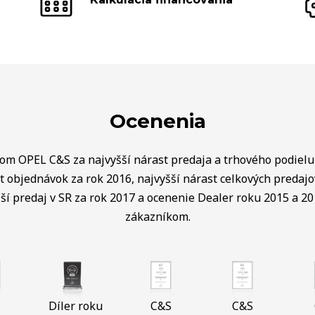
Ocenenia
lom OPEL C&S za najvyšší nárast predaja a trhového podielu 
t objednávok za rok 2016, najvyšší nárast celkových predaj
ší predaj v SR za rok 2017 a ocenenie Dealer roku 2015 a 20
zákazníkom.
S
Díler roku
C&S
C&S