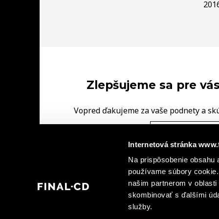
201
Zlepšujeme sa pre vás
Vopred ďakujeme za vaše podnety a sk
FINAL‑CD.
NAPÍŠTE NÁM V
Internetová stránka www.
|
Na prispôsobenie obsahu a
Ochrana osobných údajov
Informácie o kamerovýc
|
používame súbory cookie. 
dohody spoločných prevádzkovateľov
Informá
našim partnerom v oblasti 
skombinovať s ďalšími údaj
služby.