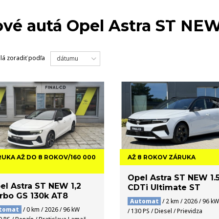
MODELY
NA 
vé autá Opel Astra ST NE
lá
zoradiť podľa
dátumu
UKA AŽ DO 8 ROKOV/160 000
AŽ 8 ROKOV ZÁRUKA
Opel Astra ST NEW 1.
el Astra ST NEW 1,2
CDTi Ultimate ST
rbo GS 130k AT8
Automat
/ 2 km / 2026 / 96 kW
tomat
/ 0 km / 2026 / 96 kW
/ 130 PS / Diesel / Prievidza