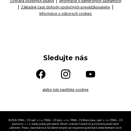
|
Ochrana osobných údajov
Informácie o kamerových záznamoch
|
|
Základné časti dohody spoločných prevádzkovateľov
Informácie o súboroch cookies
Sledujte nás
alebo nás navštívte osobne
© 2026 FINAL - CD spol. s r. o., FINAL - CD plus, s.r.o., FINAL - CD Bratislava, spol. s r. o., FINAL – CD
premium, s. r. o. všetky práva vyhradené. Obsah stránok Finalcd.sk je chránený autorským
zákonom. Prepis, kopírovanie a následné verejné sprístupnenie grafických alebo textových častí