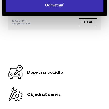
Odmietnuť
38 610 € bez DPH
-25%
23 569 €
bez DPH
28 990 € s DPH
DETAIL
Možný odpočet DPH
Dopyt na vozidlo
Objednať servis