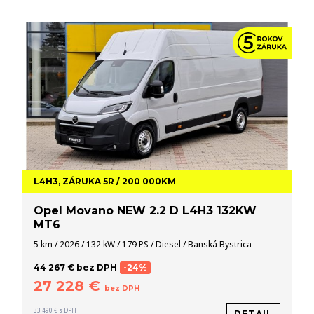
L4H3, ZÁRUKA 5R / 200 000KM
Opel Movano NEW 2.2 D L4H3 132KW
MT6
5 km / 2026 / 132 kW / 179 PS / Diesel / Banská Bystrica
44 267 € bez DPH
-24%
27 228 €
bez DPH
33 490 € s DPH
DETAIL