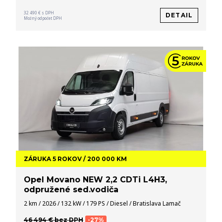
32 490 € s DPH
DETAIL
Možný odpočet DPH
ZÁRUKA 5 ROKOV / 200 000 KM
Opel Movano NEW 2,2 CDTi L4H3,
odpružené sed.vodiča
2 km / 2026 / 132 kW / 179 PS / Diesel / Bratislava Lamač
46 494 € bez DPH
-27%