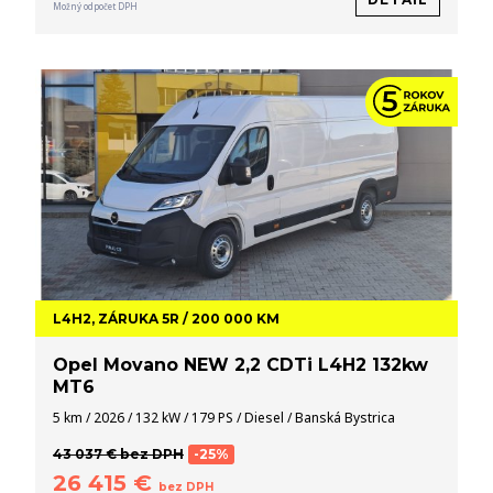
Možný odpočet DPH
L4H2, ZÁRUKA 5R / 200 000 KM
Opel Movano NEW 2,2 CDTi L4H2 132kw
MT6
5 km / 2026 / 132 kW / 179 PS / Diesel / Banská Bystrica
43 037 € bez DPH
-25%
26 415 €
bez DPH