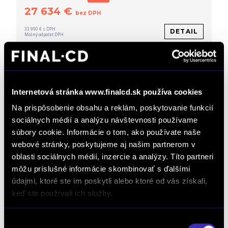
27 634 €
bez DPH
33 990 € s DPH
DETAIL
Možný odpočet DPH
Internetová stránka www.finalcd.sk používa cookies
Na prispôsobenie obsahu a reklám, poskytovanie funkcií
sociálnych médií a analýzu návštevnosti používame
súbory cookie. Informácie o tom, ako používate naše
webové stránky, poskytujeme aj našim partnerom v
oblasti sociálnych médií, inzercie a analýzy. Títo partneri
môžu príslušné informácie skombinovať s ďalšími
údajmi, ktoré ste im poskytli alebo ktoré od vás získali,
Opel Movano NEW 2,2 CDTi L2H1 (záruka
5r / 200 000km)
keď ste používali ich služby.
2 km / 2026 / 103 kW / 140 PS / Diesel / Prievidza
Výber
37 244 € bez DPH
-22%