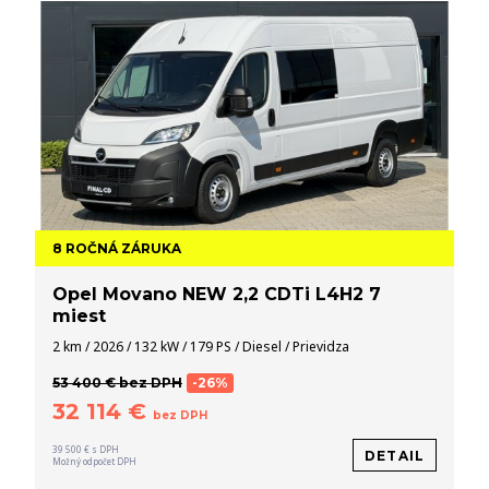
8 ROČNÁ ZÁRUKA
Opel Movano NEW 2,2 CDTi L4H2 7
miest
2 km / 2026 / 132 kW / 179 PS / Diesel / Prievidza
53 400 € bez DPH
-26%
32 114 €
bez DPH
39 500 € s DPH
DETAIL
Možný odpočet DPH