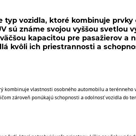
 je typ vozidla, ktoré kombinuje prv
UV sú známe svojou vyššou svetlou 
väčšou kapacitou pre pasažierov a n
lá kvôli ich priestrannosti a schopno
ktorý kombinuje vlastnosti osobného automobilu a terénneho 
ričom zároveň ponúkajú schopnosti a odolnosť vozidla do ter