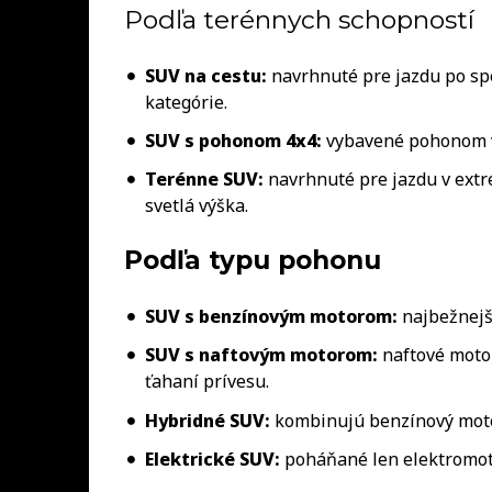
Podľa terénnych schopností
SUV na cestu:
navrhnuté pre jazdu po spe
kategórie.
SUV s pohonom 4x4:
vybavené pohonom vš
Terénne SUV:
navrhnuté pre jazdu v ext
svetlá výška.
Podľa typu pohonu
SUV s benzínovým motorom:
najbežnejš
SUV s naftovým motorom:
naftové motor
ťahaní prívesu.
Hybridné SUV:
kombinujú benzínový motor
Elektrické SUV:
poháňané len elektromot