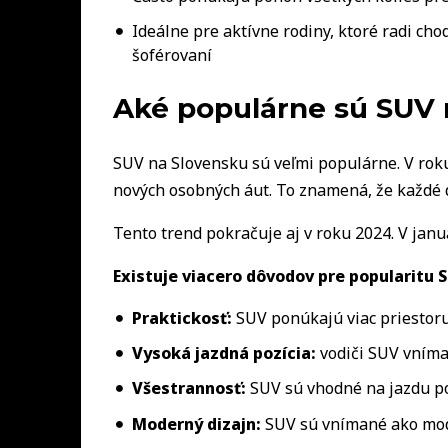
Ideálne pre aktívne rodiny, ktoré radi cho
šoférovaní
Aké populárne sú SUV 
SUV na Slovensku sú veľmi populárne. V rok
nových osobných áut. To znamená, že každé 
Tento trend pokračuje aj v roku 2024. V janu
Existuje viacero dôvodov pre popularitu 
Praktickosť:
SUV ponúkajú viac priestoru a
Vysoká jazdná pozícia:
vodiči SUV vnímaj
Všestrannosť:
SUV sú vhodné na jazdu po 
Moderný dizajn:
SUV sú vnímané ako mode