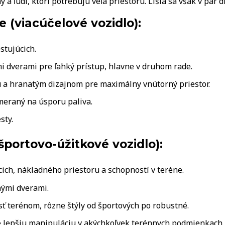
a ľudí, ktorí potrebujú veľa priestoru. Líšia sa však v pár d
 (viacúčelové vozidlo):
stujúcich.
i dverami pre ľahký prístup, hlavne v druhom rade.
u a hranatým dizajnom pre maximálny vnútorný priestor.
meraný na úsporu paliva.
sty.
(športovo-úžitkové vozidlo):
ich, nákladného priestoru a schopností v teréne.
ými dverami.
sť terénom, rôzne štýly od športových po robustné.
e lepšiu manipuláciu v akýchkoľvek terénnych podmienkach