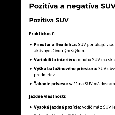
Pozitíva a negatíva SU
Pozitíva SUV
Praktickosť:
Priestor a flexibilita:
SUV ponúkajú viac p
aktívnym životným štýlom.
Variabilita interiéru:
mnoho SUV má sklop
Výška batožinového priestoru:
SUV obvy
predmetov.
Ťahanie prívesu:
väčšina SUV má dostatoč
Jazdné vlastnosti:
Vysoká jazdná pozícia:
vodič má z SUV le