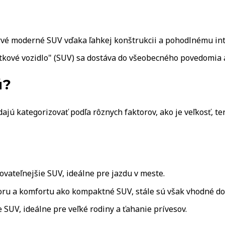
vé moderné SUV vďaka ľahkej konštrukcii a pohodlnému inter
kové vozidlo" (SUV) sa dostáva do všeobecného povedomia a
ú?
ajú kategorizovať podľa rôznych faktorov, ako je veľkosť, t
ateľnejšie SUV, ideálne pre jazdu v meste.
oru a komfortu ako kompaktné SUV, stále sú však vhodné do
 SUV, ideálne pre veľké rodiny a ťahanie prívesov.