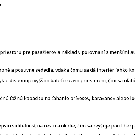
V
riestoru pre pasažierov a náklad v porovnaní s menšími auta
né a posuvné sedadlá, vďaka čomu sa dá interiér ľahko kon
kle disponujú vyšším batožinovým priestorom, čím sa uľah
nú ťažnú kapacitu na ťahanie prívesov, karavanov alebo lo
pšiu viditeľnosť na cestu a okolie, čím sa zvyšuje pocit bezp