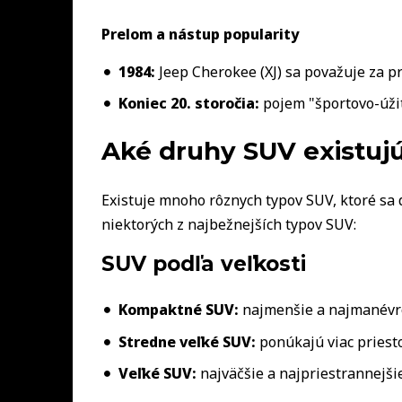
Prelom a nástup popularity
1984:
Jeep Cherokee (XJ) sa považuje za pr
Koniec 20. storočia:
pojem "športovo-úžit
Aké druhy SUV existuj
Existuje mnoho rôznych typov SUV, ktoré sa d
niektorých z najbežnejších typov SUV:
SUV podľa veľkosti
Kompaktné SUV:
najmenšie a najmanévrov
Stredne veľké SUV:
ponúkajú viac priest
Veľké SUV:
najväčšie a najpriestrannejšie