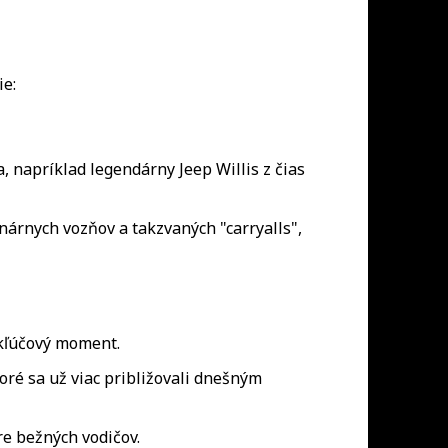
ie:
 napríklad legendárny Jeep Willis z čias
onárnych vozňov a takzvaných "carryalls",
 kľúčový moment.
oré sa už viac približovali dnešným
e bežných vodičov.