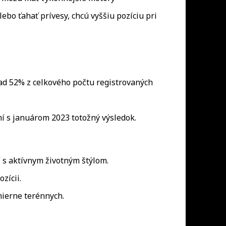
ebo ťahať prívesy, chcú vyššiu pozíciu pri
ad 52% z celkového počtu registrovaných
ní s januárom 2023 totožný výsledok.
í s aktívnym životným štýlom.
zícii.
mierne terénnych.