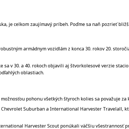
ka, je celkom zaujímavý príbeh. Poďme sa naň pozrieť bližš
obustným armádnym vozidlám z konca 30. rokov 20. storočia,
 sa v 30. a 40. rokoch objavili aj štvorkolesové verzie staci
odľahlých oblastiach.
s možnosťou pohonu všetkých štyroch kolies sa považuje za
Chevrolet Suburban a International Harvester Travelall, kt
rnational Harvester Scout ponúkali väčšiu všestrannosť pr