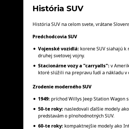
História SUV
História SUV na celom svete, vrátane Slovens
Predchodcovia SUV
Vojenské vozidlá:
korene SUV siahajú k r
druhej svetovej vojny.
Stacionárne vozy a "carryalls":
v Amerike
ktoré slúžili na prepravu ľudí a nákladu v 
Zrodenie moderného SUV
1949:
príchod Willys Jeep Station Wagon 
50-te roky:
nasledovali ďalšie modely ako 
predstavám o plnohodnotných SUV.
60-te roky:
kompaktnejšie modely ako Inte