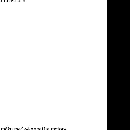
robnostiach:
, môžu mať výkonnejšie motory