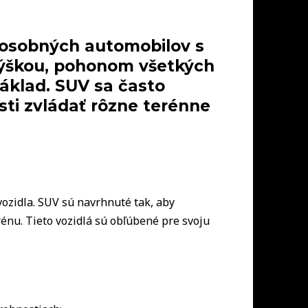
ky osobných automobilov s
výškou, pohonom všetkých
áklad. SUV sa často
sti zvládať rôzne terénne
vozidla. SUV sú navrhnuté tak, aby
énu. Tieto vozidlá sú obľúbené pre svoju