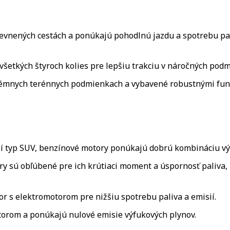
vnených cestách a ponúkajú pohodlnú jazdu a spotrebu pali
etkých štyroch kolies pre lepšiu trakciu v náročných podmi
rémnych terénnych podmienkach a vybavené robustnými funk
í typ SUV, benzínové motory ponúkajú dobrú kombináciu výk
y sú obľúbené pre ich krútiaci moment a úspornosť paliva,
 s elektromotorom pre nižšiu spotrebu paliva a emisií.
orom a ponúkajú nulové emisie výfukových plynov.