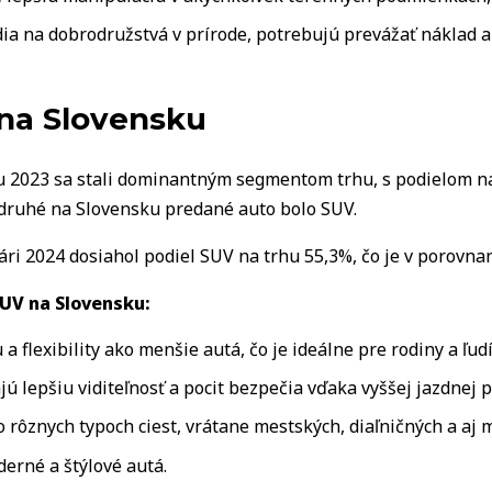
dia na dobrodružstvá v prírode, potrebujú prevážať náklad al
na Slovensku
u 2023 sa stali dominantným segmentom trhu, s podielom n
druhé na Slovensku predané auto bolo SUV.
ári 2024 dosiahol podiel SUV na trhu 55,3%, čo je v porovna
SUV na Slovensku:
 flexibility ako menšie autá, čo je ideálne pre rodiny a ľud
ú lepšiu viditeľnosť a pocit bezpečia vďaka vyššej jazdnej po
rôznych typoch ciest, vrátane mestských, diaľničných a aj 
rné a štýlové autá.