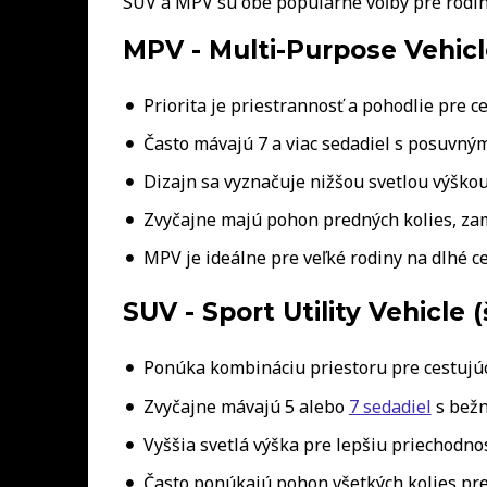
SUV a MPV sú obe populárne voľby pre rodiny 
MPV - Multi-Purpose Vehicle
Priorita je priestrannosť a pohodlie pre ce
Často mávajú 7 a viac sedadiel s posuvným
Dizajn sa vyznačuje nižšou svetlou výško
Zvyčajne majú pohon predných kolies, za
MPV je ideálne pre veľké rodiny na dlhé ce
SUV - Sport Utility Vehicle 
Ponúka kombináciu priestoru pre cestujúc
Zvyčajne mávajú 5 alebo
7 sedadiel
s bežn
Vyššia svetlá výška pre lepšiu priechodno
Často ponúkajú pohon všetkých kolies pr