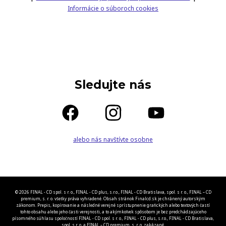
Informácie o súboroch cookies
Sledujte nás
alebo nás navštívte osobne
© 2026 FINAL - CD spol. s r. o., FINAL - CD plus, s.r.o., FINAL - CD Bratislava, spol. s r. o., FINAL – CD
premium, s. r. o. všetky práva vyhradené. Obsah stránok Finalcd.sk je chránený autorským
zákonom. Prepis, kopírovanie a následné verejné sprístupnenie grafických alebo textových častí
tohto obsahu alebo jeho časti verejnosti, a to akýmkoľvek spôsobom je bez predchádzajúceho
písomného súhlasu spoločností FINAL - CD spol. s r. o., FINAL - CD plus, s.r.o., FINAL - CD Bratislava,
spol. s r. o. a FINAL – CD premium, s. r. o. zakázané.