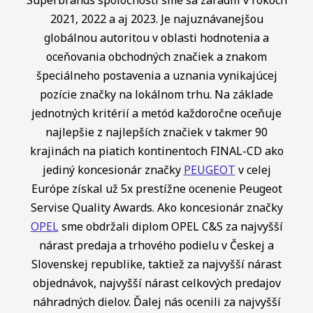
Superbrands spoločnosti sme sa zaradili v rokoch
2021, 2022 a aj 2023. Je najuznávanejšou
globálnou autoritou v oblasti hodnotenia a
oceňovania obchodných značiek a znakom
špeciálneho postavenia a uznania vynikajúcej
pozície značky na lokálnom trhu. Na základe
jednotných kritérií a metód každoročne oceňuje
najlepšie z najlepších značiek v takmer 90
krajinách na piatich kontinentoch FINAL-CD ako
jediný koncesionár značky
PEUGEOT
v celej
Európe získal už 5x prestížne ocenenie Peugeot
Servise Quality Awards. Ako koncesionár značky
OPEL
sme obdržali diplom OPEL C&S za najvyšší
nárast predaja a trhového podielu v Českej a
Slovenskej republike, taktiež za najvyšší nárast
objednávok, najvyšší nárast celkových predajov
náhradných dielov. Ďalej nás ocenili za najvyšší