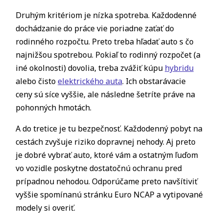
Druhým kritériom je nízka spotreba. Každodenné
dochádzanie do práce vie poriadne zaťať do
rodinného rozpočtu. Preto treba hľadať auto s čo
najnižšou spotrebou. Pokiaľ to rodinný rozpočet (a
iné okolnosti) dovolia, treba zvážiť kúpu
hybridu
alebo čisto
elektrického auta
. Ich obstarávacie
ceny sú síce vyššie, ale následne šetríte práve na
pohonných hmotách.
A do tretice je tu bezpečnosť. Každodenný pobyt na
cestách zvyšuje riziko dopravnej nehody. Aj preto
je dobré vybrať auto, ktoré vám a ostatným ľuďom
vo vozidle poskytne dostatočnú ochranu pred
prípadnou nehodou. Odporúčame preto navšítiviť
vyššie spomínanú stránku Euro NCAP a vytipované
modely si overiť.