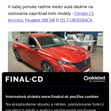
V našej ponuke radíme medzi autá ideálne na
cestovanie napríklad tieto modely -
Citroën C5
Aircross
,
Peugeot 308 SW
či
DS 7 CROSSBACK
.
Autá vhodné pre
Internetová stránka www.finalcd.sk používa cookies
športovejšiu jazdu
Na prispôsobenie obsahu a reklám, poskytovanie funkcií
sociálnych médií a analýzu návštevnosti používame