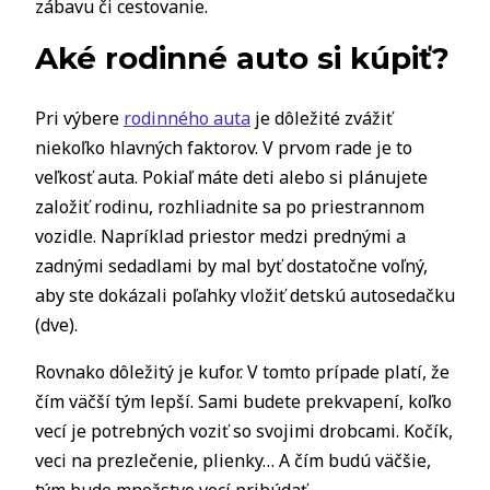
zábavu či cestovanie.
Aké rodinné auto si kúpiť?
Pri výbere
rodinného auta
je dôležité zvážiť
niekoľko hlavných faktorov. V prvom rade je to
veľkosť auta. Pokiaľ máte deti alebo si plánujete
založiť rodinu, rozhliadnite sa po priestrannom
vozidle. Napríklad priestor medzi prednými a
zadnými sedadlami by mal byť dostatočne voľný,
aby ste dokázali poľahky vložiť detskú autosedačku
(dve).
Rovnako dôležitý je kufor. V tomto prípade platí, že
čím väčší tým lepší. Sami budete prekvapení, koľko
vecí je potrebných voziť so svojimi drobcami. Kočík,
veci na prezlečenie, plienky… A čím budú väčšie,