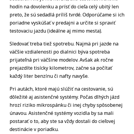
hodín na dovolenku a prísť do cieľa celý ubitý len
preto, že sú sedadlá príliš tvrdé. Odporúčame si ich
poriadne vyskúšať v predajni a určite si spraviť
testovaciu jazdu (ideálne aj mimo mesta).
Sledovať treba tiež spotrebu. Najmä pri jazde na
väčšie vzdialenosti po dialnici býva spotreba
prijateľná pri väčšine modelov. Avšak ak ročne
prejazdíte tisícky kilometrov, začne sa počítať
každý liter benzínu či nafty navyše.
Pri autách, ktoré majú slúžiť na cestovanie, sú
dôležité aj asistenčné systémy. Počas dlhých jázd
hrozí riziko mikrospánku či inej chyby spôsobenej
únavou. Asistenčné systémy vozidla by sa mali
postarať o to, aby ste sa vždy dostali do cieľovej
destinácie v poriadku.