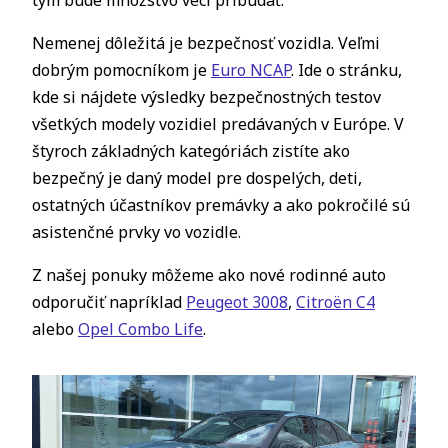
tým bude množstvo vecí pribúdať.
Nemenej dôležitá je bezpečnosť vozidla. Veľmi
dobrým pomocníkom je
Euro NCAP
. Ide o stránku,
kde si nájdete výsledky bezpečnostných testov
všetkých modely vozidiel predávaných v Európe. V
štyroch základných kategóriách zistíte ako
bezpečný je daný model pre dospelých, deti,
ostatných účastníkov premávky a ako pokročilé sú
asistenčné prvky vo vozidle.
Z našej ponuky môžeme ako nové rodinné auto
odporučiť napríklad
Peugeot 3008
,
Citroën C4
alebo
Opel Combo Life
.