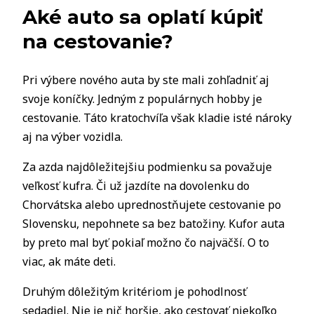
Aké auto sa oplatí kúpiť
na cestovanie?
Pri výbere nového auta by ste mali zohľadniť aj
svoje koníčky. Jedným z populárnych hobby je
cestovanie. Táto kratochvíľa však kladie isté nároky
aj na výber vozidla.
Za azda najdôležitejšiu podmienku sa považuje
veľkosť kufra. Či už jazdíte na dovolenku do
Chorvátska alebo uprednostňujete cestovanie po
Slovensku, nepohnete sa bez batožiny. Kufor auta
by preto mal byť pokiaľ možno čo najväčší. O to
viac, ak máte deti.
Druhým dôležitým kritériom je pohodlnosť
sedadiel. Nie je nič horšie, ako cestovať niekoľko