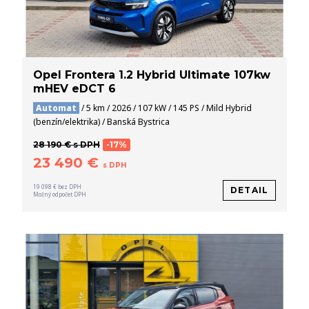
Opel Frontera 1.2 Hybrid Ultimate 107kw
mHEV eDCT 6
Automat
/ 5 km / 2026 / 107 kW / 145 PS / Mild Hybrid
(benzín/elektrika) / Banská Bystrica
28 190 € s DPH
-17%
23 490 €
s DPH
19 098 € bez DPH
DETAIL
Možný odpočet DPH