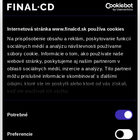
Internetová stránka www.finalcd.sk používa cookies
Na prispôsobenie obsahu a reklám, poskytovanie funkcií
Opel Frontera 1.2 Hybrid Ultimate 107
sociálnych médií a analýzu návštevnosti používame
KW eDCT6
súbory cookie. Informácie o tom, ako používate naše
Automat
/ 1 000 km / 2026 / 107 kW / 145 PS / Mild Hybrid
webové stránky, poskytujeme aj našim partnerom v
(benzín/elektrika) / Banská Bystrica
oblasti sociálnych médií, inzercie a analýzy. Títo partneri
môžu príslušné informácie skombinovať s ďalšími
27 430 € s DPH
-14%
údajmi, ktoré ste im poskytli alebo ktoré od vás získali,
23 490 €
s DPH
keď ste používali ich služby.
19 098 € bez DPH
DETAIL
Možný odpočet DPH
Výber
Potrebné
súhlasu
Preferencie