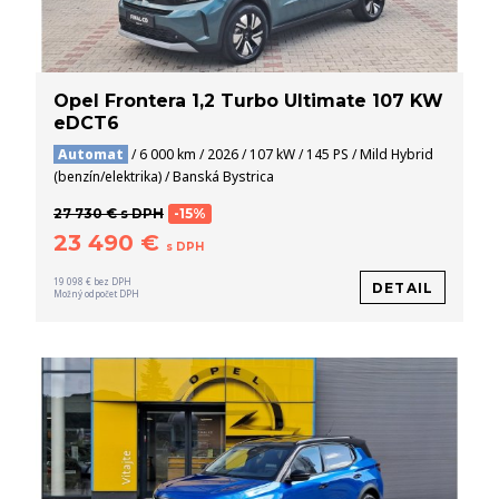
Opel Frontera 1,2 Turbo Ultimate 107 KW
eDCT6
Automat
/ 6 000 km / 2026 / 107 kW / 145 PS / Mild Hybrid
(benzín/elektrika) / Banská Bystrica
27 730 € s DPH
-15%
23 490 €
s DPH
19 098 € bez DPH
DETAIL
Možný odpočet DPH