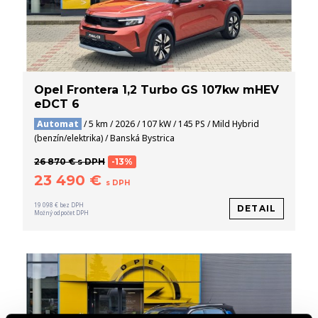
Opel Frontera 1,2 Turbo GS 107kw mHEV
eDCT 6
Automat
/ 5 km / 2026 / 107 kW / 145 PS / Mild Hybrid
(benzín/elektrika) / Banská Bystrica
26 870 € s DPH
-13%
23 490 €
s DPH
19 098 € bez DPH
DETAIL
Možný odpočet DPH